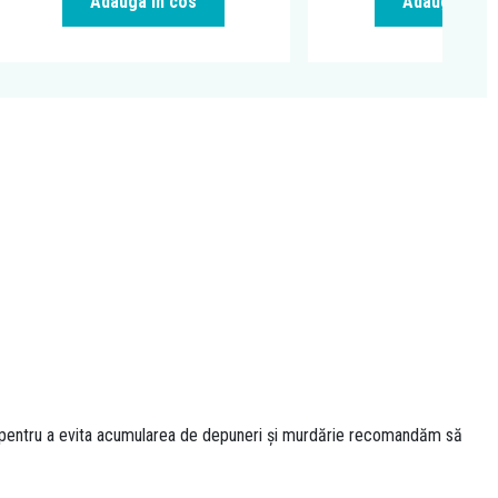
Adauga in cos
Adauga in c
ar pentru a evita acumularea de depuneri și murdărie recomandăm să