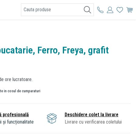
I
ucatarie, Ferro, Freya, grafit
de ore lucratoare.
ate in cosul de cumparaturi
ă profesională
Deschidere colet la livrare
i și funcționalitate
Livrare cu verificarea coletului