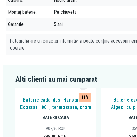
Montaj baterie
Pe chiuveta
Garantie
5 ani
Fotografia are un caracter informativ și poate conține accesorii nein
operare
Alti clienti au mai cumparat
11%
Baterie cada-dus, Hansgrohe,
Baterie ca
Ecostat 1001, termostata, crom
Algeo, cu p
BATERII CADA
BAT
907,36
RON
35
799,00
RON
269