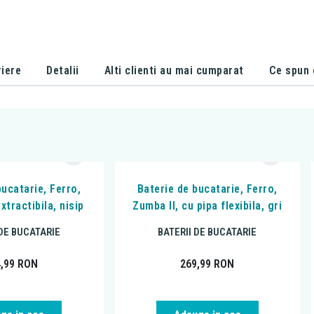
iere
Detalii
Alti clienti au mai cumparat
Ce spun c
bucatarie, Ferro,
Baterie de bucatarie, Ferro,
xtractibila, nisip
Zumba II, cu pipa flexibila, gri
 DE BUCATARIE
BATERII DE BUCATARIE
4,99
RON
269,99
RON