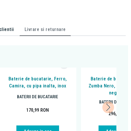
lientii
Livrare si returnare
Baterie de bucatarie, Ferro,
Baterie de bucatari
Camira, cu pipa inalta, inox
Zumba Nero, cu pipa 
negru mat
BATERII DE BUCATARIE
BATERII DE BUCA
170,99
RON
296,99
RO