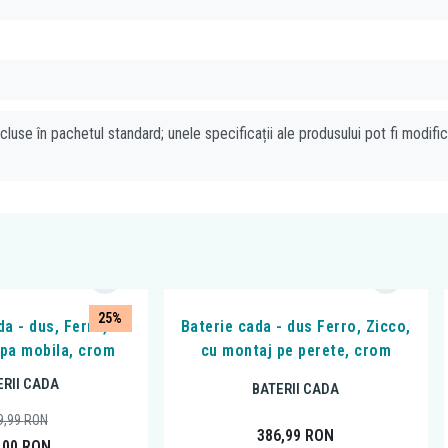
cluse în pachetul standard; unele specificații ale produsului pot fi modifi
25%
da - dus, Ferro,
Baterie cada - dus Ferro, Zicco,
ipa mobila, crom
cu montaj pe perete, crom
ERII CADA
BATERII CADA
9,99
RON
386,99
RON
,00
RON