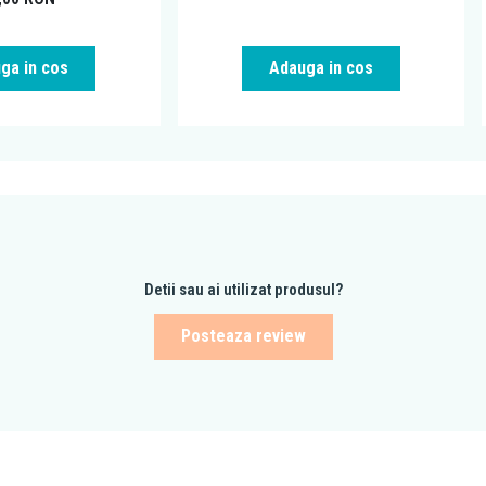
ga in cos
Adauga in cos
Detii sau ai utilizat produsul?
Posteaza review