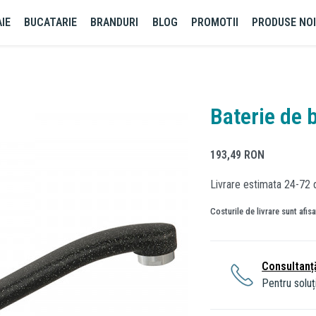
IE
BUCATARIE
BRANDURI
BLOG
PROMOTII
PRODUSE NO
Baterie de b
193,49
RON
Livrare estimata 24-72 
Costurile de livrare sunt afis
Consultanț
Pentru soluți