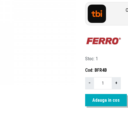
C
Stoc
1
Cod
BFR4B
−
+
Adauga in cos