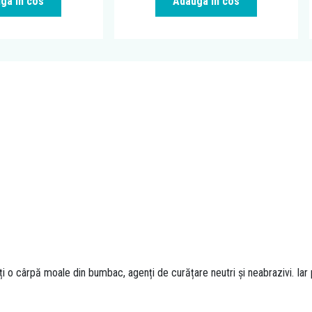
ga in cos
Adauga in cos
ți o cârpă moale din bumbac, agenți de curățare neutri și neabrazivi. I