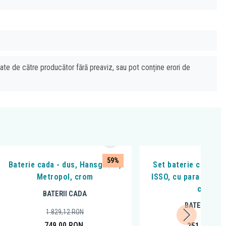
cate de către producător fără preaviz, sau pot conține erori de
59%
Baterie cada - dus, Hansgrohe,
Set baterie cada - d
Metropol, crom
ISSO, cu para de dus
crom
BATERII CADA
BATERII CAD
1.829,12
RON
749,00
RON
251,99
RO