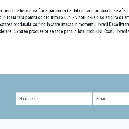
rmenul de livrare via firma partenera (la data in care produsele se afla i
re in toata tara pentru colete trimise Luni - Vineri. e-Baie se asigura sa
area produsului ca fiind in stare intacta in momentul livrarii.Daca livr
derare. Livrarea produselor se face pana in fata imobilului. Costul livrarii
Numele tau
Email