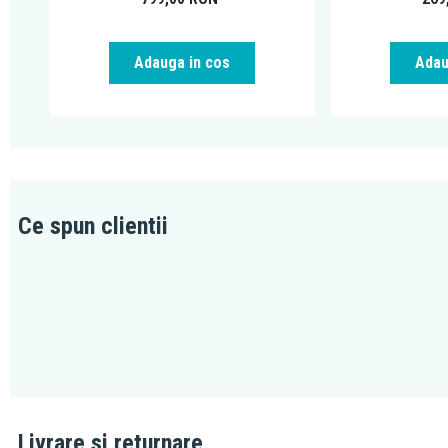
Adauga in cos
Adau
Ce spun clientii
Livrare si returnare