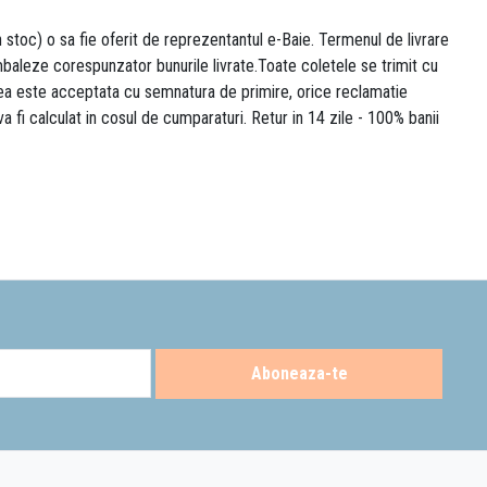
n stoc) o sa fie oferit de reprezentantul e-Baie. Termenul de livrare
 ambaleze corespunzator bunurile livrate.Toate coletele se trimit cu
area este acceptata cu semnatura de primire, orice reclamatie
 va fi calculat in cosul de cumparaturi. Retur in 14 zile - 100% banii
Aboneaza-te