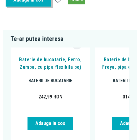
Te-ar putea interesa
Baterie de bucatarie, Ferro,
Baterie de bucat
Zumba, cu pipa flexibila bej
Freya, pipa extra
BATERII DE BUCATARIE
BATERII DE B
242,99
RON
314,99
Adauga in cos
Adauga i