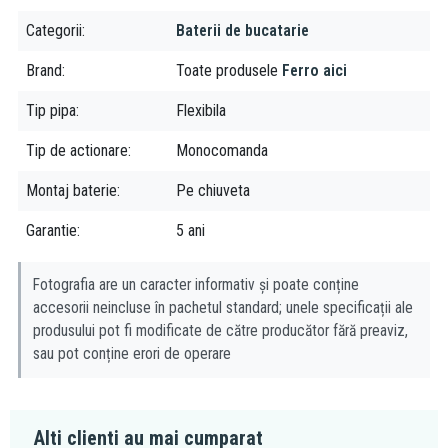
ani, grupul Ferro isi asigura locul prin faptul ca produsele lor
Categorii
Baterii de bucatarie
vizeaza o calitate excelenta, la preturi accesibile tuturor.
Brand
Toate produsele
Ferro aici
Tip pipa
Flexibila
Tip de actionare
Monocomanda
Montaj baterie
Pe chiuveta
Garantie
5 ani
Fotografia are un caracter informativ și poate conține
accesorii neincluse în pachetul standard; unele specificații ale
produsului pot fi modificate de către producător fără preaviz,
sau pot conține erori de operare
Alti clienti au mai cumparat