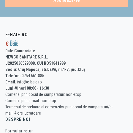
Aboneaza-te
E-BAIE.RO
Date Comerciale
NEWCO SANITARE S.R.L.
J2025036529008, CUI RO51841989
Sediu: Cluj Napoca, str.DEVA, nr.1-7, jud.Cluj
Telefon:
0754 661 885
Email
: info@e-baie.ro
Luni-Vineri 08:00 - 16:30
Comenzi prin cosul de cumparaturi: non-stop
Comenzi prin e-mail: non-stop
Termenul de preluare al comenzilor prin cosul de cumparaturi/e-
mail: 4 ore lucratoare
DESPRE NOI
Formular retur