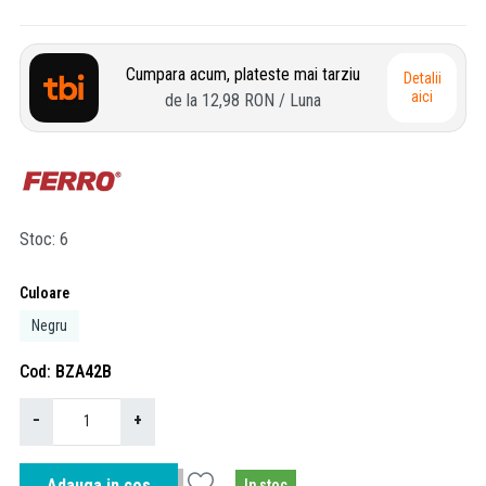
Cumpara acum, plateste mai tarziu
Detalii
aici
de la
12,98 RON
/ Luna
Stoc
6
Culoare
Negru
Cod
BZA42B
−
+
Adauga in cos
In stoc