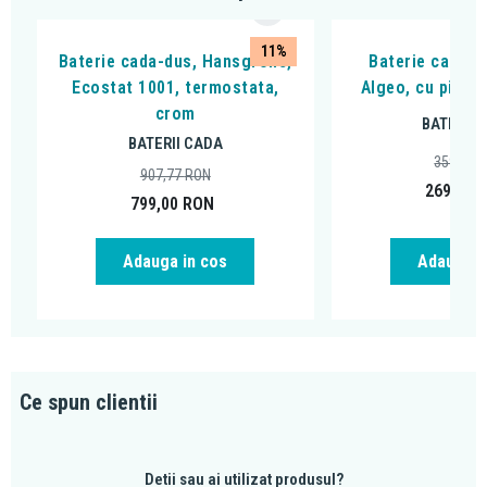
11%
Baterie cada-dus, Hansgrohe,
Baterie cada - 
Ecostat 1001, termostata,
Algeo, cu pipa 
crom
BATERII 
BATERII CADA
359,99
907,77
RON
269,00
799,00
RON
Adauga in cos
Adauga i
Ce spun clientii
Detii sau ai utilizat produsul?