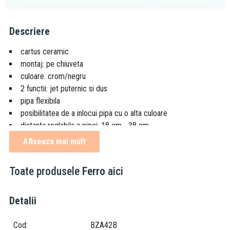
Descriere
cartus ceramic
montaj: pe chiuveta
culoare: crom/negru
2 functii: jet puternic si dus
pipa flexibila
posibilitatea de a inlocui pipa cu o alta culoare
distanta reglabila a pipei: 18 cm - 38 cm
inaltime reglabila a pipei: 29 cm - 44 cm
Afiseaza mai mult
regulator debit M24x1
racord flexibil G3/8 - M10x1
Toate produsele
Ferro
aici
Despre brand:
Detalii
Ferro este una dintre cele mai puternice companii producatoare
de accesorii tehnico-sanitare, armaturi si sisteme de incalzire din
Cod
BZA42B
sud-estul Europei. Fiind prezenta pe piata de mai bine de 20 de