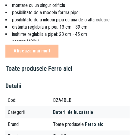
montare cu un singur orificiu
posibilitate de a modela forma pipei
posibilitate de a inlocui pipa cu una de o alta culoare
distanta reglabila a pipei: 13 cm - 39 cm
inaltime reglabila a pipei: 23 cm - 45 cm
aerator M22x1
conectare D3/8” – M10x1
Afiseaza mai mult
culoare: negru
finisaj: mat
Toate produsele
Ferro
aici
Despre brand:
Detalii
Ferro este una dintre cele mai puternice companii producatoare
de accesorii tehnico-sanitare, armaturi si sisteme de incalzire din
Cod
BZA4BLB
sud-estul Europei. Fiind prezenta pe piata de mai bine de 20 de
ani, grupul Ferro isi asigura locul prin faptul ca produsele lor
Categorii
Baterii de bucatarie
vizeaza o calitate excelenta, la preturi accesibile tuturor.
Brand
Toate produsele
Ferro aici