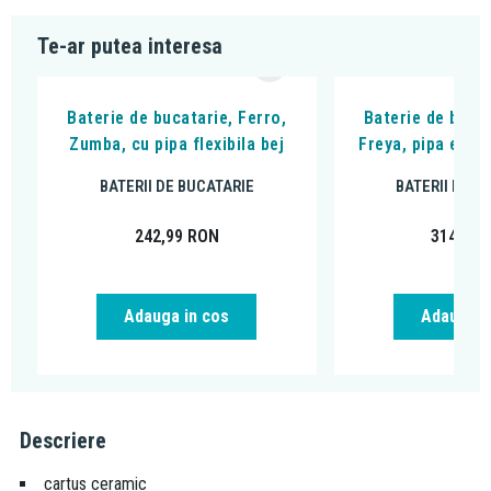
Te-ar putea interesa
Baterie de bucatarie, Ferro,
Baterie de bucat
Zumba, cu pipa flexibila bej
Freya, pipa extra
BATERII DE BUCATARIE
BATERII DE B
242,99
RON
314,99
Adauga in cos
Adauga i
Descriere
cartus ceramic