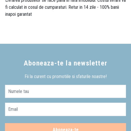
Livrarea produselor se face pana in fata imobilului. Costul livrarii va
fi calculat in cosul de cumparaturi. Retur in 14 zile - 100% banii
inapoi garantat
Aboneaza-te la newsletter
Fii la curent cu promotiile si sfaturile noastre!
Numele tau
Email
Aboneaza-te