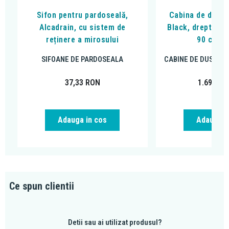
Sifon pentru pardoseală,
Cabina de dus, F
Alcadrain, cu sistem de
Black, dreptungh
reținere a mirosului
90 cm, n
SIFOANE DE PARDOSEALA
CABINE DE DUS DR
37,33
RON
1.699,00
Adauga in cos
Adauga i
Ce spun clientii
Detii sau ai utilizat produsul?