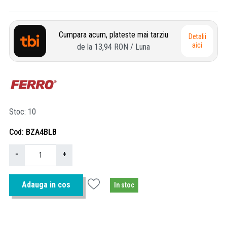
Cumpara acum, plateste mai tarziu
Detalii
aici
de la
13,94 RON
/ Luna
Stoc
10
Cod
BZA4BLB
−
+
Adauga in cos
In stoc