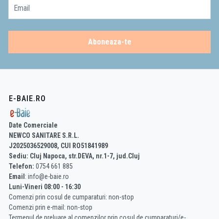
Email
Aboneaza-te
E-BAIE.RO
Date Comerciale
NEWCO SANITARE S.R.L.
J2025036529008, CUI RO51841989
Sediu: Cluj Napoca, str.DEVA, nr.1-7, jud.Cluj
Telefon:
0754 661 885
Email
: info@e-baie.ro
Luni-Vineri 08:00 - 16:30
Comenzi prin cosul de cumparaturi: non-stop
Comenzi prin e-mail: non-stop
Termenul de preluare al comenzilor prin cosul de cumparaturi/e-