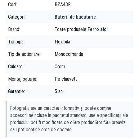
Cod
BZA43R
recomandăm să curățați bateriile în mod regulat.
Categorii
Baterii de bucatarie
Despre brand:
Brand
Toate produsele
Ferro aici
Ferro este una dintre cele mai puternice companii producatoare
de accesorii tehnico-sanitare, armaturi si sisteme de incalzire din
Tip pipa
Flexibila
sud-estul Europei. Fiind prezenta pe piata de mai bine de 20 de
ani, grupul Ferro isi asigura locul prin faptul ca produsele lor
Tip de actionare
Monocomanda
vizeaza o calitate excelenta, la preturi accesibile tuturor.
Culoare
Crom
Montaj baterie
Pe chiuveta
Garantie
5 ani
Fotografia are un caracter informativ și poate conține
accesorii neincluse în pachetul standard; unele specificații ale
produsului pot fi modificate de către producător fără preaviz,
sau pot conține erori de operare