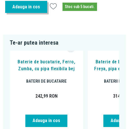
Adauga in cos
Stoc sub 5 bucati.
Te-ar putea interesa
Baterie de bucatarie, Ferro,
Baterie de bucat
Zumba, cu pipa flexibila bej
Freya, pipa extra
BATERII DE BUCATARIE
BATERII DE B
242,99
RON
314,99
Adauga in cos
Adauga i