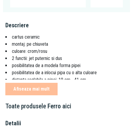
Descriere
cartus ceramic
montaj: pe chiuveta
culoare: crom/rosu
2 functii: jet puternic si dus
posibilitatea de a modela forma pipei
posibilitatea de a inlocui pipa cu o alta culoare
distanta reglabila a pipei: 19 cm - 41 cm
inaltime reglabila a pipei: 34 cm - 42 cm
Afiseaza mai mult
racorduri flexibile de conectare D3/8” - M10x1
Toate produsele
Ferro
aici
Sfaturi de curățare și îngrijire:
Pentru a te bucura mai mult de bateriile Ferro recomandăm să
Detalii
folosiți o cârpă moale din bumbac, agenți de curățare neutri și
neabrazivi. Iar pentru a evita acumularea de depuneri și murdărie