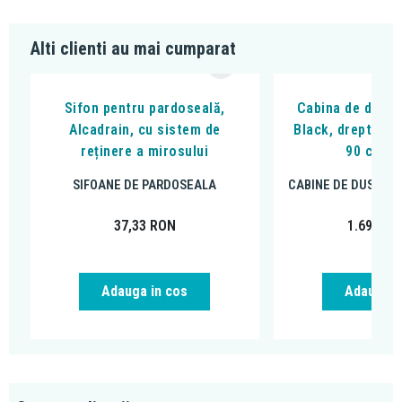
Alti clienti au mai cumparat
Sifon pentru pardoseală,
Cabina de dus, F
Alcadrain, cu sistem de
Black, dreptungh
reținere a mirosului
90 cm, n
SIFOANE DE PARDOSEALA
CABINE DE DUS DR
37,33
RON
1.699,00
Adauga in cos
Adauga i