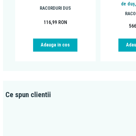
de duș
RACORDURI DUS
RACO
116,99
RON
56
Adauga in cos
Adau
Ce spun clientii