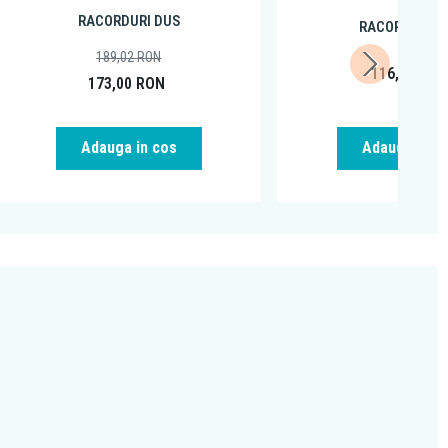
RACORDURI DUS
RACORDURI D
189,02
RON
116,99
RO
173,00
RON
Adauga in cos
Adauga in c