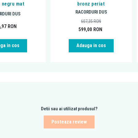
, negru mat
bronz periat
RACORDURI DUS
RDURI DUS
607,35
RON
6,97
RON
599,00
RON
ga in cos
Adauga in cos
Detii sau ai utilizat produsul?
Posteaza review