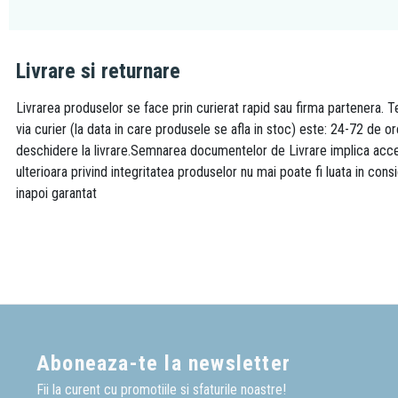
Livrare si returnare
Livrarea produselor se face prin curierat rapid sau firma partenera. Te
via curier (la data in care produsele se afla in stoc) este: 24-72 de o
deschidere la livrare.Semnarea documentelor de Livrare implica accept
ulterioara privind integritatea produselor nu mai poate fi luata in consi
inapoi garantat
Aboneaza-te la newsletter
Fii la curent cu promotiile si sfaturile noastre!