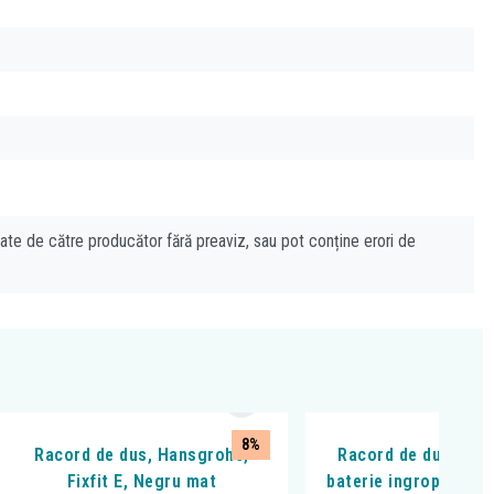
cate de către producător fără preaviz, sau pot conține erori de
8%
Racord de dus, Hansgrohe,
Racord de dus, Ferr
Fixfit E, Negru mat
baterie ingropata, p