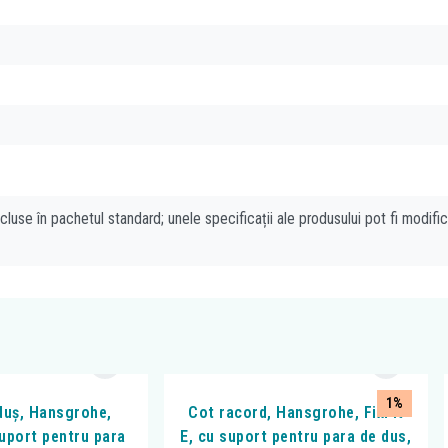
cluse în pachetul standard; unele specificații ale produsului pot fi modifi
1%
duș, Hansgrohe,
Cot racord, Hansgrohe, FixFit
suport pentru para
E, cu suport pentru para de dus,