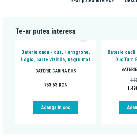
Te-ar putea interesa
Descr
Te-ar putea interesa
Baterie cada - dus, Hansgrohe,
Baterie cadă
Logis, parte vizibila, negru mat
DuoTurn E
BATERI
BATERIE CABINA DUS
1.5
753,53
RON
1.49
Adauga in cos
Adau