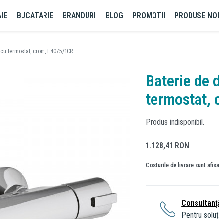
IE
BUCATARIE
BRANDURI
BLOG
PROMOTII
PRODUSE NO
, cu termostat, crom, F4075/1CR
Baterie de d
termostat,
Produs indisponibil.
1.128,41
RON
Costurile de livrare sunt afis
Consultanț
Pentru soluți