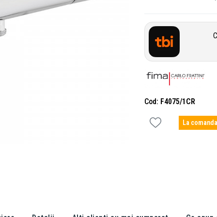
C
Cod
F4075/1CR
La comand