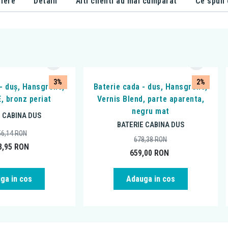
iere
Detalii
Alti clienti au mai cumparat
Ce spun c
3%
2%
 - duș, Hansgrohe,
Baterie cada - dus, Hansgrohe,
, bronz periat
Vernis Blend, parte aparenta,
negru mat
E CABINA DUS
BATERIE CABINA DUS
56,14
RON
678,38
RON
8,95
RON
659,00
RON
ga in cos
Adauga in cos