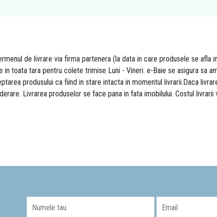
rmenul de livrare via firma partenera (la data in care produsele se afla i
re in toata tara pentru colete trimise Luni - Vineri. e-Baie se asigura sa
area produsului ca fiind in stare intacta in momentul livrarii.Daca livr
derare. Livrarea produselor se face pana in fata imobilului. Costul livrarii
Numele tau
Email