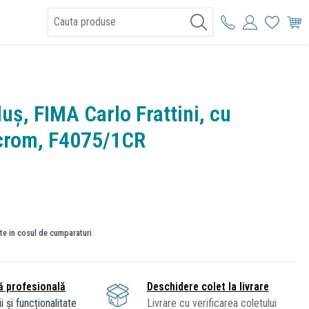
I
uș, FIMA Carlo Frattini, cu
 crom, F4075/1CR
ate in cosul de cumparaturi
ă profesională
Deschidere colet la livrare
i și funcționalitate
Livrare cu verificarea coletului