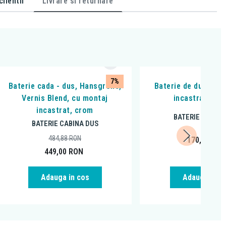
lientii
Livrare si returnare
7%
Baterie cada - dus, Hansgrohe,
Baterie de dus, Fer
Vernis Blend, cu montaj
incastrabila, 
incastrat, crom
BATERIE CABINA
BATERIE CABINA DUS
484,88
RON
170,99
RO
449,00
RON
Adauga in cos
Adauga in c