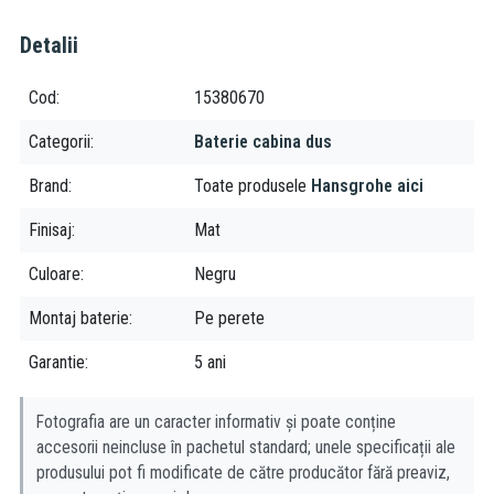
Bateria de dus Hansgrohe RainSelect cu două funcții îți oferă o
Detalii
experiență de duș superioară, grație posibilității de a opera
simultan cele două funcții. Cu un design elegant, în negru mat,
aceasta aduce un plus de stil băii tale. De asemenea, dispune de
Cod
15380670
un cartuș termostatat, care menține temperatura apei constantă,
Categorii
Baterie cabina dus
pentru un confort sporit. În plus, are un blocaj de siguranță la 40
°C și un limitator de temperatură ajustabil, pentru a preveni
Brand
Toate produsele
Hansgrohe aici
accidentele. Debitul maxim al apei este impresionant, asigurând
un duș revigorant.
Finisaj
Mat
Culoare
Negru
Transformă-ți experiența de duș cu bateria de dus Hansgrohe
RainSelect cu două funcții. Adaugă produsul în coș acum!
Montaj baterie
Pe perete
Garantie
5 ani
Fotografia are un caracter informativ și poate conține
accesorii neincluse în pachetul standard; unele specificații ale
produsului pot fi modificate de către producător fără preaviz,