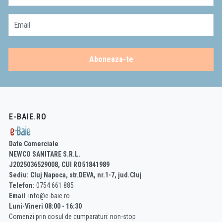
Email
Aboneaza-te
E-BAIE.RO
Date Comerciale
NEWCO SANITARE S.R.L.
J2025036529008, CUI RO51841989
Sediu: Cluj Napoca, str.DEVA, nr.1-7, jud.Cluj
Telefon:
0754 661 885
Email
: info@e-baie.ro
Luni-Vineri 08:00 - 16:30
Comenzi prin cosul de cumparaturi: non-stop