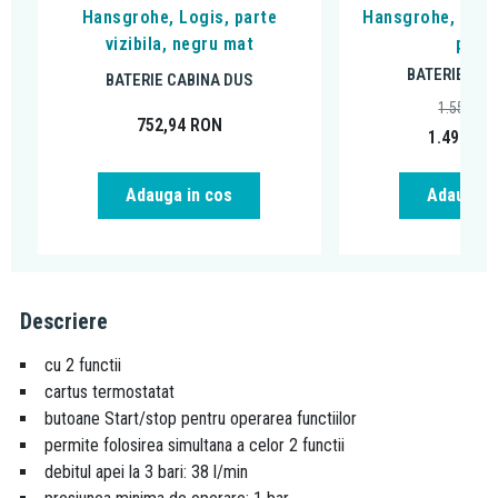
Hansgrohe, Logis, parte
Hansgrohe, DuoT
vizibila, negru mat
peria
BATERIE CAB
BATERIE CABINA DUS
1.554,93
752,94
RON
1.498,95
Adauga in cos
Adauga i
Descriere
cu 2 functii
cartus termostatat
butoane Start/stop pentru operarea functiilor
permite folosirea simultana a celor 2 functii
debitul apei la 3 bari: 38 l/min