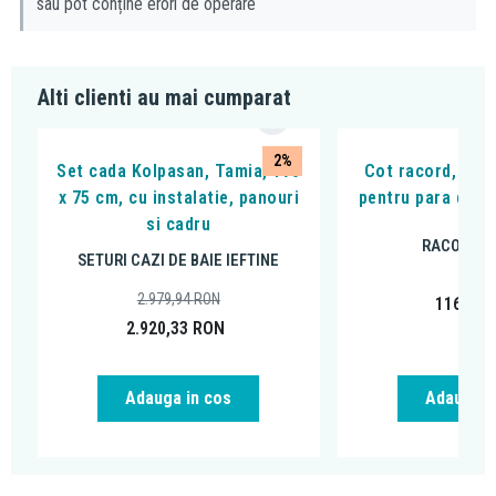
sau pot conține erori de operare
Alti clienti au mai cumparat
2%
Set cada Kolpasan, Tamia, 170
Cot racord, Ferr
x 75 cm, cu instalatie, panouri
pentru para de d
si cadru
RACORDUR
SETURI CAZI DE BAIE IEFTINE
2.979,94
RON
116,99
2.920,33
RON
Adauga in cos
Adauga i