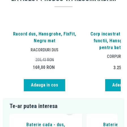
Racord dus, Hansgrohe, FixFit,
Corp incastrat pe
Negru mat
functii, Hansgro
pentru baterii
RACORDURI DUS
CORPURI I
205,43
RON
169,00
RON
3.255,
Adauga in cos
Adauga 
Te-ar putea interesa
Baterie cada - dus,
Baterie cad