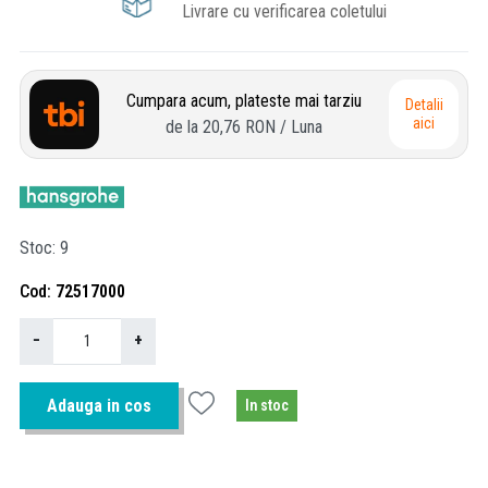
Livrare cu verificarea coletului
Cumpara acum, plateste mai tarziu
Detalii
aici
de la
20,76 RON
/ Luna
Stoc
9
Cod
72517000
−
+
Adauga in cos
In stoc