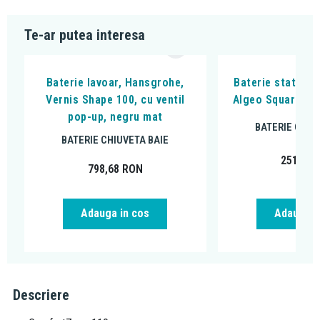
Te-ar putea interesa
Baterie lavoar, Hansgrohe,
Baterie stativa l
Vernis Shape 100, cu ventil
Algeo Square, cu
pop-up, negru mat
BATERIE CHIU
BATERIE CHIUVETA BAIE
251,99
798,68
RON
Adauga in cos
Adauga i
Descriere