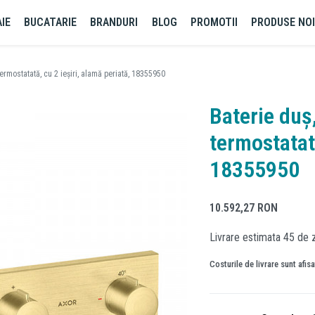
IE
BUCATARIE
BRANDURI
BLOG
PROMOTII
PRODUSE NO
termostatată, cu 2 ieșiri, alamă periată, 18355950
Baterie duș
termostatată
18355950
10.592,27
RON
Livrare estimata 45 de z
Costurile de livrare sunt afis