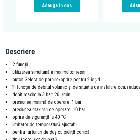
Adauga in cos
Adau
Descriere
2 funcții
utilizarea simultană a mai multor ieșiri
buton Select de pornire/oprire pentru 2 ieșiri
în funcție de debitul volumic și de situația de instalare cca. reduc
debit maxim la 3 bar: 26 l/min
presiunea minimă de operare: 1 bar
presiunea maximă de operare: 10 bar
oprire de siguranță la 40 °C
limitator de temperatură ajustabil
pentru furtunuri de duș cu piuliță conică
tip racord: set de bază