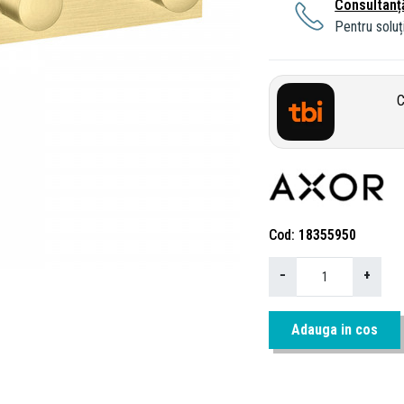
Consultanț
Pentru soluți
C
Cod
18355950
−
+
Adauga in cos