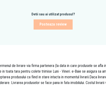
Detii sau ai utilizat produsul?
Posteaza review
rmenul de livrare via firma partenera (la data in care produsele se afla i
re in toata tara pentru colete trimise Luni - Vineri. e-Baie se asigura sa
area produsului ca fiind in stare intacta in momentul livrarii.Daca livr
derare. Livrarea produselor se face pana in fata imobilului. Costul livrarii