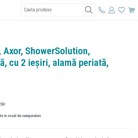
I
, Axor, ShowerSolution,
, cu 2 ieșiri, alamă periată,
ile
ate in cosul de cumparaturi