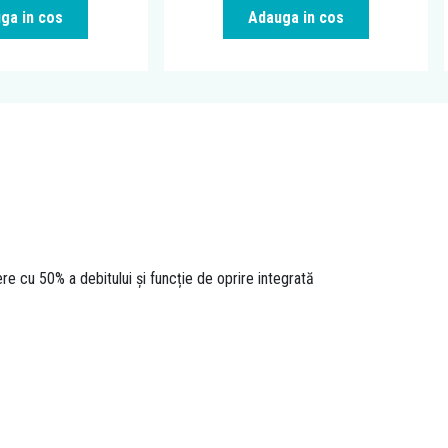
ga in cos
Adauga in cos
ere cu 50% a debitului și funcție de oprire integrată