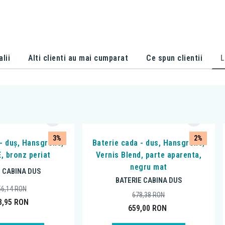
alii
Alti clienti au mai cumparat
Ce spun clientii
L
3%
2%
 - duș, Hansgrohe,
Baterie cada - dus, Hansgrohe,
, bronz periat
Vernis Blend, parte aparenta,
negru mat
E CABINA DUS
BATERIE CABINA DUS
56,14
RON
678,38
RON
8,95
RON
659,00
RON