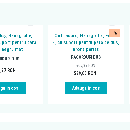
1%
duș, Hansgrohe,
Cot racord, Hansgrohe, FixFit
suport pentru para
E, cu suport pentru para de dus,
, negru mat
bronz periat
RACORDURI DUS
RDURI DUS
607,35
RON
6,97
RON
599,00
RON
ga in cos
Adauga in cos