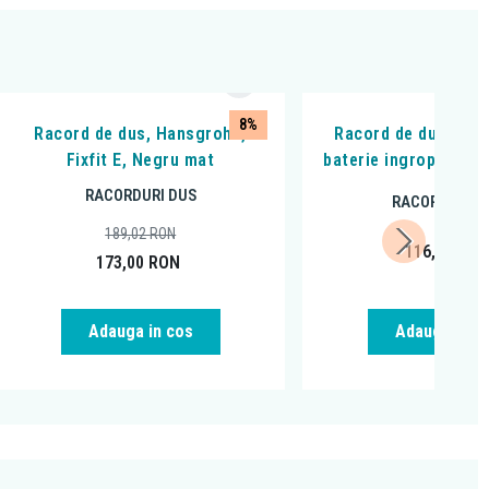
8%
Racord de dus, Hansgrohe,
Racord de dus, Ferr
Fixfit E, Negru mat
baterie ingropata, p
RACORDURI DUS
RACORDURI D
189,02
RON
116,99
RO
173,00
RON
Adauga in cos
Adauga in c