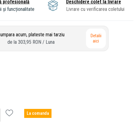
ă profesională
Deschidere colet la livrare
i și funcționalitate
Livrare cu verificarea coletului
umpara acum, plateste mai tarziu
Detalii
aici
de la
303,95 RON
/ Luna
La comanda