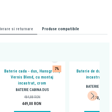
ivrare si returnare
Produse compatibile
7%
Baterie cada - dus, Hansgrohe,
Baterie de dus, Fer
Vernis Blend, cu montaj
incastrabila, 
incastrat, crom
BATERIE CABINA
BATERIE CABINA DUS
484,88
RON
170,99
RO
449,00
RON