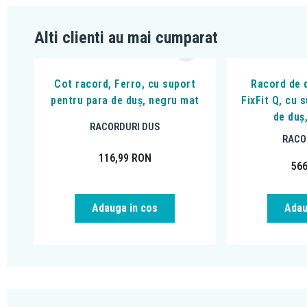
Alti clienti au mai cumparat
Cot racord, Ferro, cu suport
Racord de 
pentru para de duș, negru mat
FixFit Q, cu 
de duș
RACORDURI DUS
RACO
116,99
RON
56
Adauga in cos
Adau