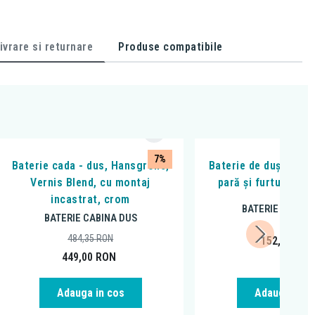
ivrare si returnare
Produse compatibile
7%
Baterie cada - dus, Hansgrohe,
Baterie de duș, Ferro
Vernis Blend, cu montaj
pară și furtun, cr
incastrat, crom
BATERIE CABINA
BATERIE CABINA DUS
484,35
RON
152,99
RO
449,00
RON
Adauga in cos
Adauga in c