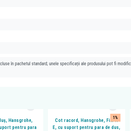
cluse în pachetul standard; unele specificații ale produsului pot fi modifi
1%
duș, Hansgrohe,
Cot racord, Hansgrohe, FixFit
suport pentru para
E, cu suport pentru para de dus,