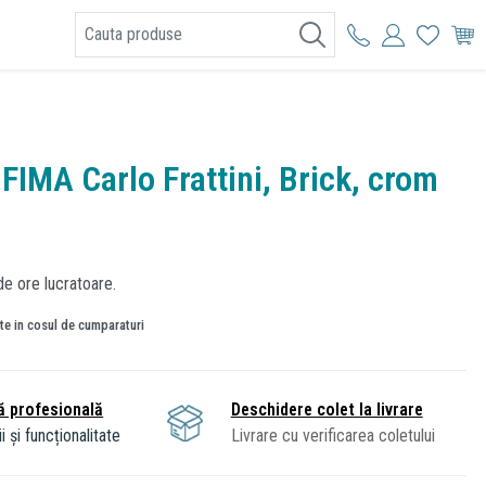
I
 FIMA Carlo Frattini, Brick, crom
de ore lucratoare.
ate in cosul de cumparaturi
ă profesională
Deschidere colet la livrare
i și funcționalitate
Livrare cu verificarea coletului