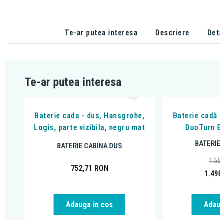
Te-ar putea interesa
Descriere
Det
Te-ar putea interesa
Baterie cada - dus, Hansgrohe,
Baterie cadă
Logis, parte vizibila, negru mat
DuoTurn E
BATERI
BATERIE CABINA DUS
1.5
752,71
RON
1.49
Adauga in cos
Adau