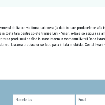
rmenul de livrare via firma partenera (la data in care produsele se afla i
re in toata tara pentru colete trimise Luni - Vineri. e-Baie se asigura sa
area produsului ca fiind in stare intacta in momentul livrarii.Daca livr
derare. Livrarea produselor se face pana in fata imobilului. Costul livrarii
Numele tau
Email