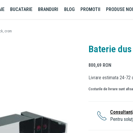
IE
BUCATARIE
BRANDURI
BLOG
PROMOTII
PRODUSE NO
ick, crom
Baterie dus
800,69
RON
Livrare estimata 24-72 
Costurile de livrare sunt afis
Consultanț
Pentru soluți