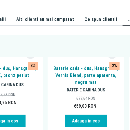
alii
Alti clienti au mai cumparat
Ce spun clientii
L
3%
2%
 - duș, Hansgrohe,
Baterie cada - dus, Hansgrohe,
, bronz periat
Vernis Blend, parte aparenta,
negru mat
E CABINA DUS
BATERIE CABINA DUS
54,45
RON
677,64
RON
8,95
RON
659,00
RON
ga in cos
Adauga in cos