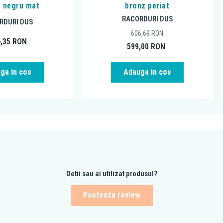
, negru mat
bronz periat
RACORDURI DUS
RDURI DUS
606,69
RON
6,35
RON
599,00
RON
ga in cos
Adauga in cos
Detii sau ai utilizat produsul?
Posteaza review