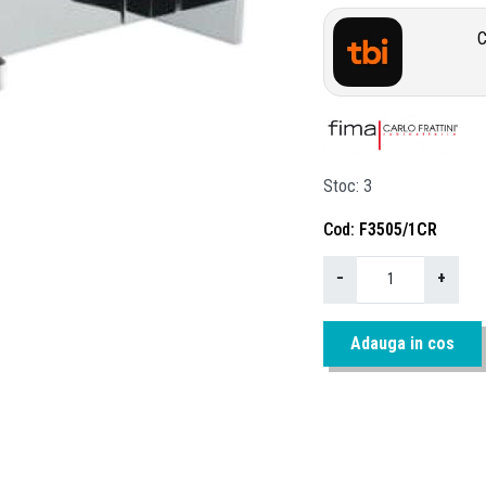
C
Stoc
3
Cod
F3505/1CR
−
+
Adauga in cos