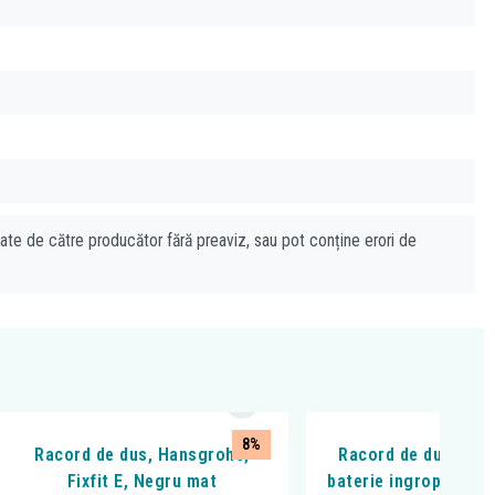
cate de către producător fără preaviz, sau pot conține erori de
8%
Racord de dus, Hansgrohe,
Racord de dus, Ferr
Fixfit E, Negru mat
baterie ingropata, p