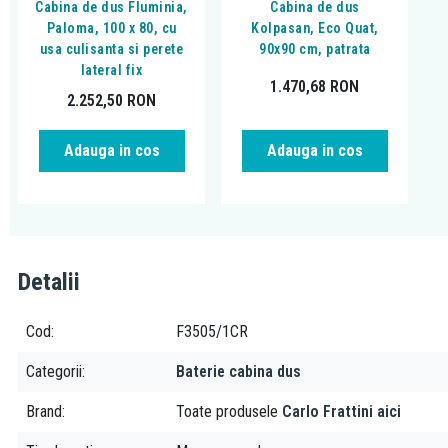
Cabina de dus Fluminia,
Cabina de dus
Paloma, 100 x 80, cu
Kolpasan, Eco Quat,
usa culisanta si perete
90x90 cm, patrata
lateral fix
1.470,68
RON
2.252,50
RON
Adauga in cos
Adauga in cos
Detalii
Cod
F3505/1CR
Categorii
Baterie cabina dus
Brand
Toate produsele
Carlo Frattini aici