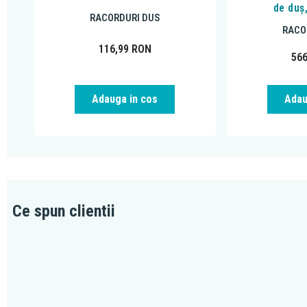
de duș
RACORDURI DUS
RACO
116,99
RON
56
Adauga in cos
Adau
Ce spun clientii