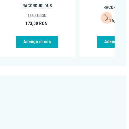
RACORDURI DUS
RACORDURI D
188,81
RON
116,99
RO
173,00
RON
Adauga in cos
Adauga in c