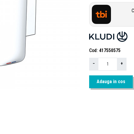
C
Cod
417550575
−
+
Adauga in cos