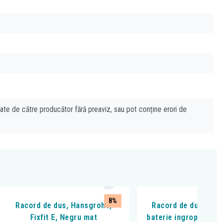
cate de către producător fără preaviz, sau pot conține erori de
8%
Racord de dus, Hansgrohe,
Racord de dus, Ferr
Fixfit E, Negru mat
baterie ingropata, p