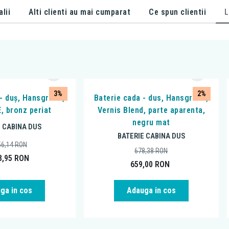
alii
Alti clienti au mai cumparat
Ce spun clientii
L
3%
2%
 - duș, Hansgrohe,
Baterie cada - dus, Hansgrohe,
, bronz periat
Vernis Blend, parte aparenta,
negru mat
E CABINA DUS
BATERIE CABINA DUS
56,14
RON
678,38
RON
8,95
RON
659,00
RON
ga in cos
Adauga in cos