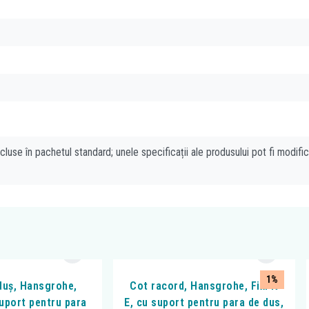
cluse în pachetul standard; unele specificații ale produsului pot fi modifi
1%
duș, Hansgrohe,
Cot racord, Hansgrohe, FixFit
suport pentru para
E, cu suport pentru para de dus,