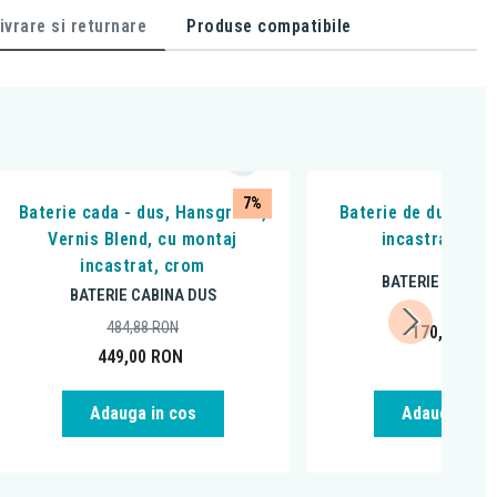
ivrare si returnare
Produse compatibile
7%
Baterie cada - dus, Hansgrohe,
Baterie de dus, Fer
Vernis Blend, cu montaj
incastrabila, 
incastrat, crom
BATERIE CABINA
BATERIE CABINA DUS
484,88
RON
170,99
RO
449,00
RON
Adauga in cos
Adauga in c