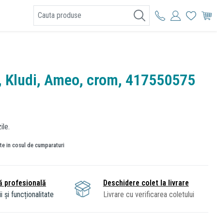
I
, Kludi, Ameo, crom, 417550575
ile.
ate in cosul de cumparaturi
ă profesională
Deschidere colet la livrare
i și funcționalitate
Livrare cu verificarea coletului