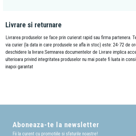
Livrare si returnare
Livrarea produselor se face prin curierat rapid sau firma partenera. Te
via curier (la data in care produsele se afla in stoc) este: 24-72 de o
deschidere la livrare.Semnarea documentelor de Livrare implica accept
ulterioara privind integritatea produselor nu mai poate fi luata in consi
inapoi garantat
Aboneaza-te la newsletter
Fii la curent cu promotiile si sfaturile noastre!