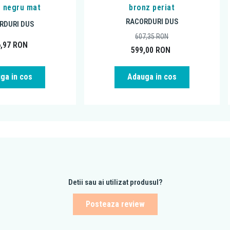
, negru mat
bronz periat
RACORDURI DUS
RDURI DUS
607,35
RON
6,97
RON
599,00
RON
ga in cos
Adauga in cos
Detii sau ai utilizat produsul?
Posteaza review