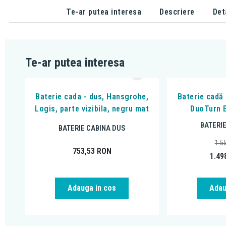
Te-ar putea interesa
Descriere
Det
Te-ar putea interesa
Baterie cada - dus, Hansgrohe,
Baterie cadă
Logis, parte vizibila, negru mat
DuoTurn E
BATERI
BATERIE CABINA DUS
1.5
753,53
RON
1.49
Adauga in cos
Adau