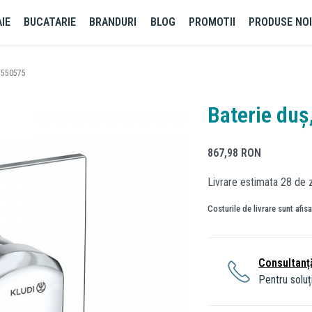
IE
BUCATARIE
BRANDURI
BLOG
PROMOTII
PRODUSE NO
17550575
Baterie duș
867,98
RON
Livrare estimata 28 de z
Costurile de livrare sunt afis
Consultanț
Pentru soluți