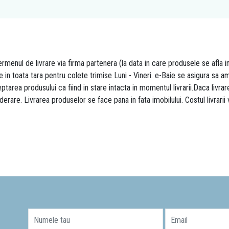
rmenul de livrare via firma partenera (la data in care produsele se afla i
re in toata tara pentru colete trimise Luni - Vineri. e-Baie se asigura sa
area produsului ca fiind in stare intacta in momentul livrarii.Daca livr
derare. Livrarea produselor se face pana in fata imobilului. Costul livrarii
Numele tau
Email