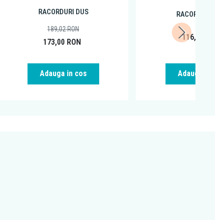
RACORDURI DUS
RACORDURI D
189,02
RON
116,99
RO
173,00
RON
Adauga in cos
Adauga in c