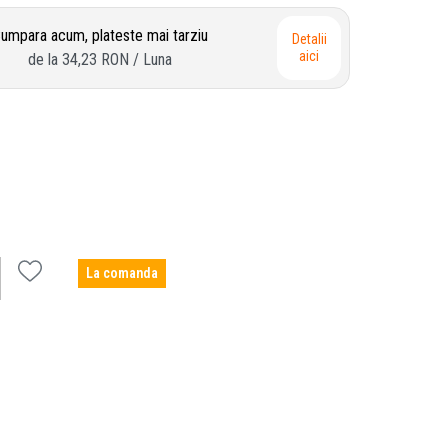
umpara acum, plateste mai tarziu
Detalii
aici
de la
34,23 RON
/ Luna
La comanda