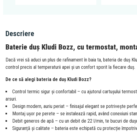
Descriere
Baterie duș Kludi Bozz, cu termostat, monta
Dacă vrei să aduci un plus de rafinament în baia ta, bateria de duș Kl
control precis al temperaturii apei și un confort sporit la fiecare duș.
De ce să alegi bateria de duș Kludi Bozz?
Control termic sigur și confortabil – cu ajutorul cartușului termo
arsuri.
Design modern, auriu periat – finisajul elegant se potrivește perfe
Montaj ușor pe perete – se instalează rapid, având conexiuni sta
Debit generos de apă – cu un debit de 22 l/min, te bucuri de dușur
Siguranță și calitate – bateria este echipată cu protecție împotriv