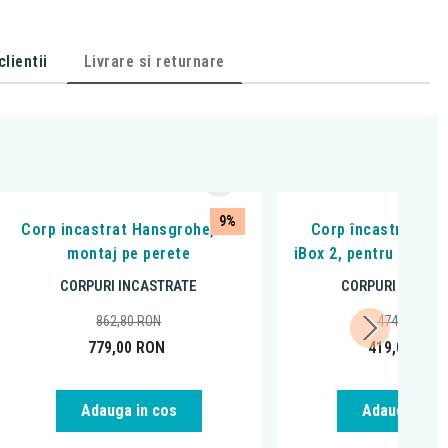
lientii
Livrare si returnare
9%
Corp incastrat Hansgrohe, cu
Corp încastrat, Ha
montaj pe perete
iBox 2, pentru bateri
CORPURI INCASTRATE
CORPURI INCAST
862,80
RON
474,87
RON
779,00
RON
419,00
RON
Adauga in cos
Adauga in c