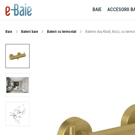
BAIE
ACCESORII BA
Baie
Baterii baie
Baterii cu termostat
Baterie duș Kludi, Bozz, cu termos