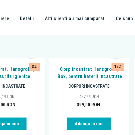
iere
Detalii
Alti clienti au mai cumparat
Ce spun c
3%
12%
rat, Hansgrohe,
Corp incastrat Hansgrohe,
surile igienice
iBox, pentru baterii incastrate
 INCASTRATE
CORPURI INCASTRATE
1,19
RON
457,66
RON
,00
RON
399,00
RON
ga in cos
Adauga in cos