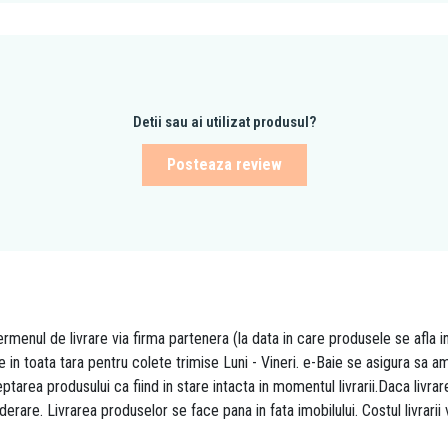
Detii sau ai utilizat produsul?
Posteaza review
rmenul de livrare via firma partenera (la data in care produsele se afla i
re in toata tara pentru colete trimise Luni - Vineri. e-Baie se asigura sa
area produsului ca fiind in stare intacta in momentul livrarii.Daca livr
derare. Livrarea produselor se face pana in fata imobilului. Costul livrarii