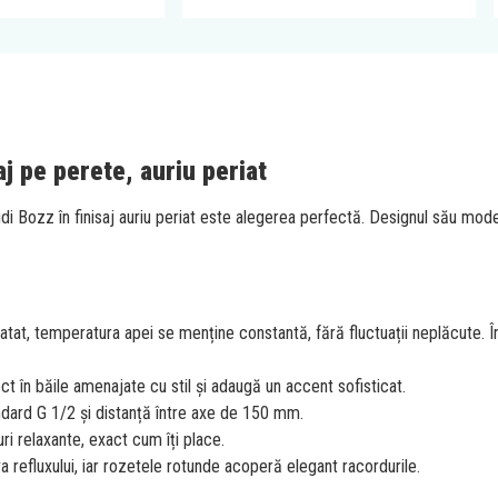
j pe perete, auriu periat
udi Bozz în finisaj auriu periat este alegerea perfectă. Designul său mode
statat, temperatura apei se menține constantă, fără fluctuații neplăcute. 
ct în băile amenajate cu stil și adaugă un accent sofisticat.
ndard G 1/2 și distanță între axe de 150 mm.
i relaxante, exact cum îți place.
a refluxului, iar rozetele rotunde acoperă elegant racordurile.