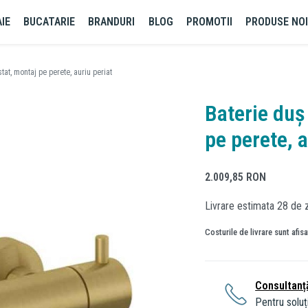
IE
BUCATARIE
BRANDURI
BLOG
PROMOTII
PRODUSE NO
tat, montaj pe perete, auriu periat
Baterie duș
pe perete, a
2.009,85
RON
Livrare estimata 28 de z
Costurile de livrare sunt afis
Consultanț
Pentru soluți