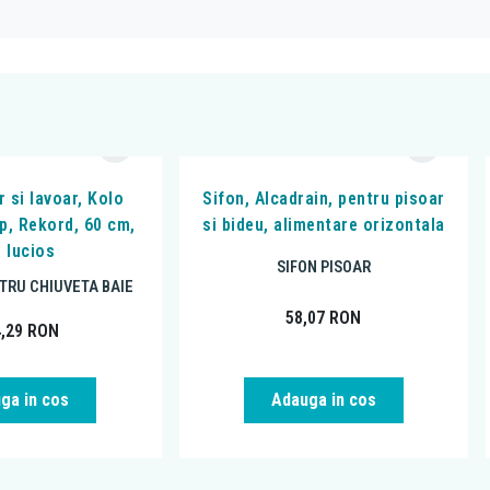
r si lavoar, Kolo
Sifon, Alcadrain, pentru pisoar
p, Rekord, 60 cm,
si bideu, alimentare orizontala
b lucios
SIFON PISOAR
TRU CHIUVETA BAIE
58,07
RON
4,29
RON
ga in cos
Adauga in cos