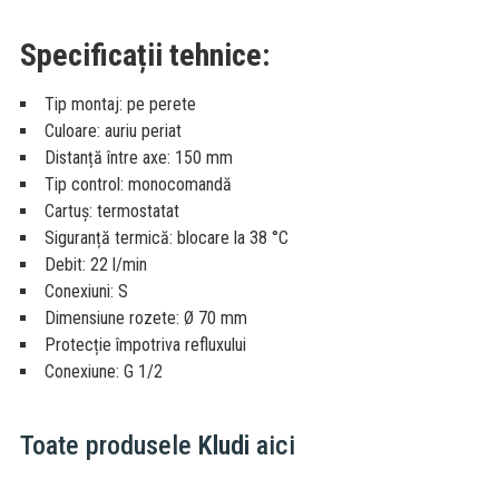
Specificații tehnice:
Tip montaj: pe perete
Culoare: auriu periat
Distanță între axe: 150 mm
Tip control: monocomandă
Cartuș: termostatat
Siguranță termică: blocare la 38 °C
Debit: 22 l/min
Conexiuni: S
Dimensiune rozete: Ø 70 mm
Protecție împotriva refluxului
Conexiune: G 1/2
Toate produsele
Kludi
aici