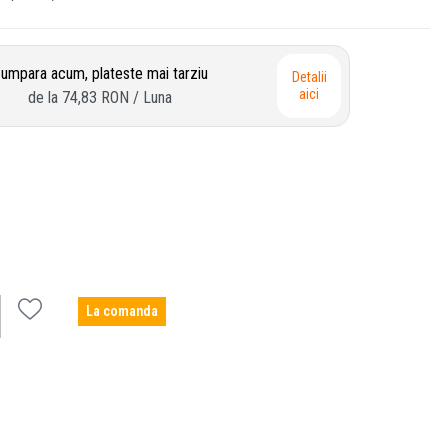
umpara acum, plateste mai tarziu
Detalii
aici
de la
74,83 RON
/ Luna
La comanda