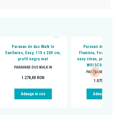
Paravan de dus Walk In
Paravan de dus W
SanSwiss, Easy, 110 x 200 cm,
Fluminia, Foxy Gold
profil negru mat
easy clean, profil au
W01SC01BG-10
PARAVANE DUS WALK IN
PARAVANE DUS WA
1.278,88
RON
1.075,00
RO
Adauga in cos
Adauga in c