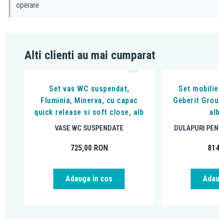
operare
Alti clienti au mai cumparat
Set vas WC suspendat,
Set mobilie
Fluminia, Minerva, cu capac
Geberit Grou
quick release si soft close, alb
al
VASE WC SUSPENDATE
DULAPURI PEN
725,00
RON
81
Adauga in cos
Adau