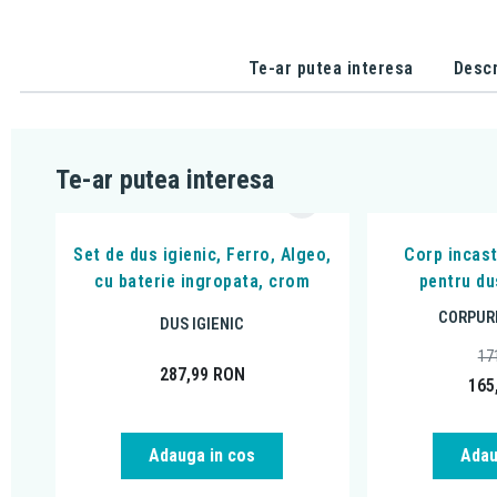
Te-ar putea interesa
Descr
Te-ar putea interesa
Set de dus igienic, Ferro, Algeo,
Corp incast
cu baterie ingropata, crom
pentru du
CORPURI
DUS IGIENIC
17
287,99
RON
165
Adauga in cos
Adau