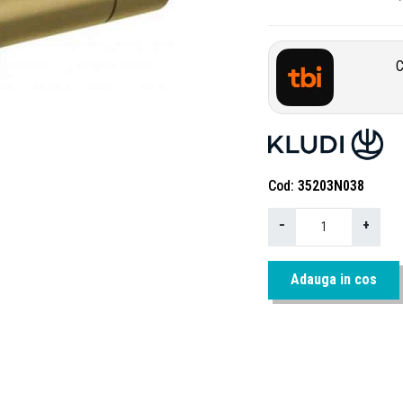
C
Cod
35203N038
−
+
Adauga in cos