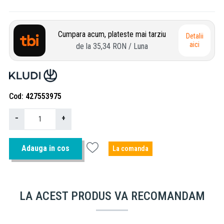
Cumpara acum, plateste mai tarziu
Detalii
aici
de la
35,34 RON
/ Luna
Cod
427553975
−
+
Adauga in cos
La comanda
LA ACEST PRODUS VA RECOMANDAM