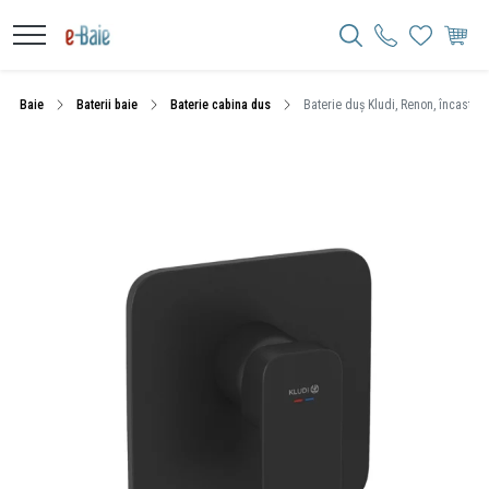
Baie
Baterii baie
Baterie cabina dus
Baterie duș Kludi, Renon, încastrată