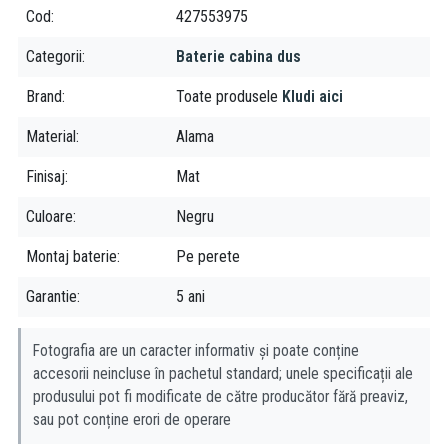
Design compact, fără componente
Cod
427553975
vizibile în exces, pentru un aspect ordonat.
Confort și ușurință în utilizare:
Mâner plin ergonomic,
Categorii
Baterie cabina dus
asigurând o manevrare facilă.
Sistem monocomandă,
Brand
Toate produsele
Kludi aici
permițând reglarea rapidă a temperaturii și debitului apei.
Material
Alama
Siguranță îmbunătățită:
Cartuș ceramic cu limitator de apă
fierbinte, reducând riscul de arsuri.
Finisaj
Mat
Economie de apă și eficiență:
Debit de 28 l/min la 3 bari,
optimizat pentru un consum eficient de apă fără compromis la
Culoare
Negru
confort.
Montaj baterie
Pe perete
Sistem de închidere precis pentru
a preveni risipa de apă.
Garantie
5 ani
Instalare și întreținere simplificate:
Compatibil cu corp de
montaj KLUDI 88022, asigurând o instalare rapidă și sigură.
Fotografia are un caracter informativ și poate conține
Design încastrat ce
accesorii neincluse în pachetul standard; unele specificații ale
facilitează curățarea, eliminând depunerile de calcar vizibile pe
produsului pot fi modificate de către producător fără preaviz,
bateriile clasice.
sau pot conține erori de operare