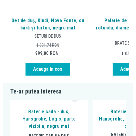
Set de duș, Kludi, Nova Fonte, cu
Palarie de dus
bară și furtun, negru mat
rotunda, diametru
m
SETURI DE DUS
BRATE SI P
1.601,74
RON
999,00
RON
1.055,
Adauga in cos
Adauga 
Te-ar putea interesa
Baterie cada - dus,
Baterie cad
Hansgrohe, Logis, parte
Hansgrohe, DuoT
vizibila, negru mat
peria
BATERIE CAB