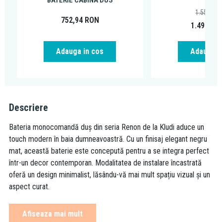
BATERIE CABINA DUS
1.554,93
752,94
RON
1.498,95
Adauga in cos
Adauga i
Descriere
Bateria monocomandă duş din seria Renon de la Kludi aduce un
touch modern în baia dumneavoastră. Cu un finisaj elegant negru
mat, această baterie este concepută pentru a se integra perfect
într-un decor contemporan. Modalitatea de instalare încastrată
oferă un design minimalist, lăsându-vă mai mult spațiu vizual și un
aspect curat.
Cu un debit maxim de 28 l/min la 3 bari, beneficiați de o
Afiseaza mai mult
experiență de duș plăcută și eficientă. Cartușul ceramic asigură o