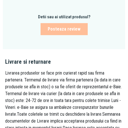
Detii sau ai utilizat produsul?
Posteaza review
Livrare si returnare
Livrarea produselor se face prin curierat rapid sau firma
partenera. Termenul de livrare via firma partenera (la data in care
produsele se afla in stoc) o sa fie oferit de reprezentantul e-Baie.
Termenul de livrare via curier (la data in care produsele se afla in
stoc) este: 24-72 de ore in toata tara pentru colete trimise Luni -
Vineri. e-Baie se asigura sa ambaleze corespunzator bunurile
livrate.Toate coletele se trimit cu deschidere la livrare.Semnarea
documentelor de Livrare implica acceptarea produsului ca fiind in
stare intacta in momentul livrarii.Daca livrarea este acceptata cu