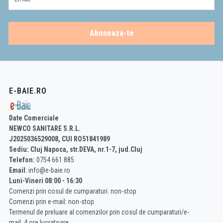
Aboneaza-te
E-BAIE.RO
Date Comerciale
NEWCO SANITARE S.R.L.
J2025036529008, CUI RO51841989
Sediu: Cluj Napoca, str.DEVA, nr.1-7, jud.Cluj
Telefon:
0754 661 885
Email
: info@e-baie.ro
Luni-Vineri 08:00 - 16:30
Comenzi prin cosul de cumparaturi: non-stop
Comenzi prin e-mail: non-stop
Termenul de preluare al comenzilor prin cosul de cumparaturi/e-
mail: 4 ore lucratoare