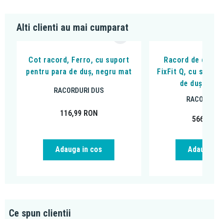
Alti clienti au mai cumparat
Cot racord, Ferro, cu suport
Racord de duș,
pentru para de duș, negru mat
FixFit Q, cu supo
de duș, ne
RACORDURI DUS
RACORDUR
116,99
RON
566,52
Adauga in cos
Adauga i
Ce spun clientii