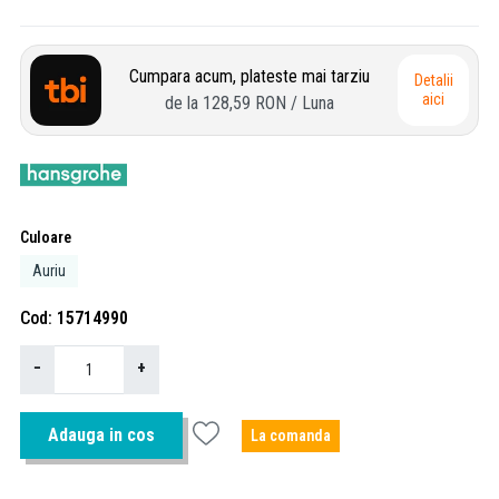
Cumpara acum, plateste mai tarziu
Detalii
aici
de la
128,59 RON
/ Luna
Culoare
Auriu
Cod
15714990
−
+
Adauga in cos
La comanda