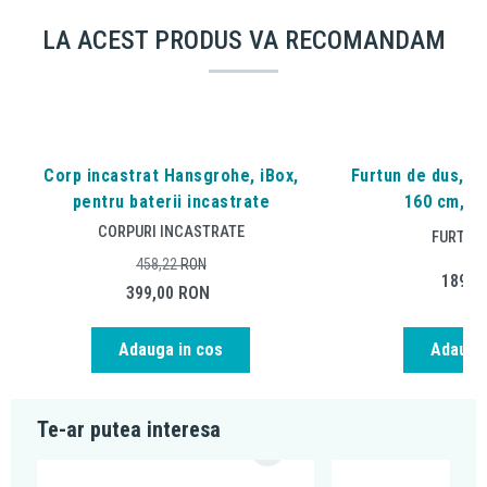
LA ACEST PRODUS VA RECOMANDAM
Corp incastrat Hansgrohe, iBox,
Furtun de dus, Ha
pentru baterii incastrate
160 cm, au
CORPURI INCASTRATE
FURTUNU
458,22
RON
189,8
399,00
RON
Adauga in cos
Adauga 
Te-ar putea interesa