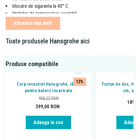
blocare de siguranta la 40° C
limitator de temperatura ajustabil
presiunea minima de operare: 1 bar
Afiseaza mai mult
presiunea maxima de operare: 10 bar
finisaj: lucios
Toate produsele
Hansgrohe
aici
culoare: auriu
se utilizeaza obligatoriu cu corpul incastrat Hansgrohe, iBox
(cod produs: 01800180)
Produse compatibile
12%
Corp incastrat Hansgrohe, iBox,
Furtun de dus, Han
pentru baterii incastrate
cm, aur
458,22
RON
189,
399,00
RON
Adauga in cos
Adauga