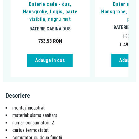
Baterie cada - dus,
Baterie cad
Hansgrohe, Logis, parte
Hansgrohe, DuoT
vizibila, negru mat
peria
BATERIE CAB
BATERIE CABINA DUS
1.556,14
753,53
RON
1.498,95
Adauga in cos
Adauga i
Descriere
montaj: incastrat
material: alama sanitara
numar consumatori: 2
cartus termostatat
comutator cu doua functii