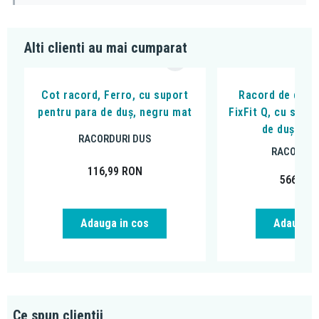
Alti clienti au mai cumparat
Cot racord, Ferro, cu suport
Racord de duș,
pentru para de duș, negru mat
FixFit Q, cu supo
de duș, ne
RACORDURI DUS
RACORDUR
116,99
RON
566,97
Adauga in cos
Adauga i
Ce spun clientii