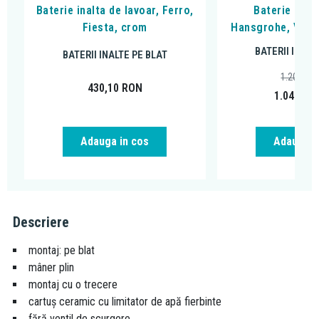
Baterie inalta de lavoar, Ferro,
Baterie inalt
Fiesta, crom
Hansgrohe, Viven
BATERII INALT
BATERII INALTE PE BLAT
1.206,45
430,10
RON
1.049,00
Adauga in cos
Adauga i
Descriere
montaj: pe blat
mâner plin
montaj cu o trecere
cartuş ceramic cu limitator de apă fierbinte
fără ventil de scurgere