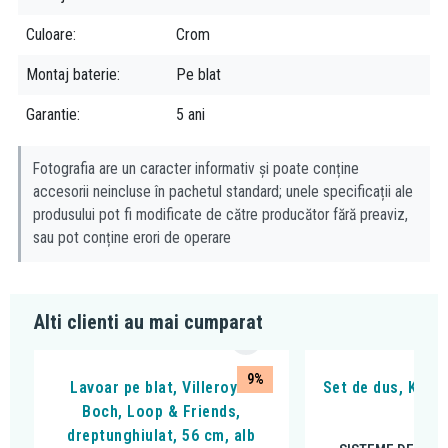
Bateria înaltă de lavoar, Kludi, Nova Fonte, crom, este o alegere
Culoare
Crom
excelentă pentru cei care își doresc o baterie de lavoar
funcțională și cu un aspect plăcut.
Montaj baterie
Pe blat
Garantie
5 ani
Fotografia are un caracter informativ și poate conține
accesorii neincluse în pachetul standard; unele specificații ale
produsului pot fi modificate de către producător fără preaviz,
sau pot conține erori de operare
Alti clienti au mai cumparat
9%
Lavoar pe blat, Villeroy &
Set de dus, Kludi,
Boch, Loop & Friends,
cro
dreptunghiulat, 56 cm, alb