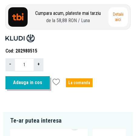
Cumpara acum, plateste mai tarziu
Detalii
aici
de la
58,88 RON
/ Luna
Cod
202980515
−
+
Adauga in cos
La comanda
Te-ar putea interesa