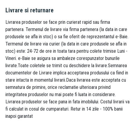
Livrare si returnare
Livrarea produselor se face prin curierat rapid sau firma
partenera. Termenul de livrare via firma partenera (la data in care
produsele se afla in stoc) o sa fie oferit de reprezentantul e-Baie.
Termenul de livrare via curier (la data in care produsele se afla in
stoc) este: 24-72 de ore in toata tara pentru colete trimise Luni -
Vineri. e-Baie se asigura sa ambaleze corespunzator bunurile
livrate.Toate coletele se trimit cu deschidere la livrare.Semnarea
documentelor de Livrare implica acceptarea produsului ca fiind in
stare intacta in momentul livrarii.Daca livrarea este acceptata cu
semnatura de primire, orice reclamatie ulterioara privind
integritatea produselor nu mai poate fi luata in considerare.
Livrarea produselor se face pana in fata imobilului. Costul livrarii va
fi calculat in cosul de cumparaturi. Retur in 14 zile - 100% banii
inapoi garantat