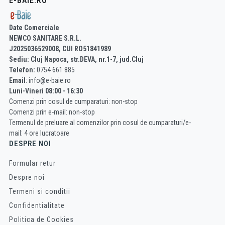
E-BAIE.RO
Date Comerciale
NEWCO SANITARE S.R.L.
J2025036529008, CUI RO51841989
Sediu: Cluj Napoca, str.DEVA, nr.1-7, jud.Cluj
Telefon:
0754 661 885
Email
: info@e-baie.ro
Luni-Vineri 08:00 - 16:30
Comenzi prin cosul de cumparaturi: non-stop
Comenzi prin e-mail: non-stop
Termenul de preluare al comenzilor prin cosul de cumparaturi/e-
mail: 4 ore lucratoare
DESPRE NOI
Formular retur
Despre noi
Termeni si conditii
Confidentialitate
Politica de Cookies