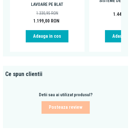
SISTEME DE DUS
LAVOARE PE BLAT
1.330,95
RON
1.446,85
1.199,00
RON
Adauga in cos
Adauga i
Ce spun clientii
Detii sau ai utilizat produsul?
Posteaza review