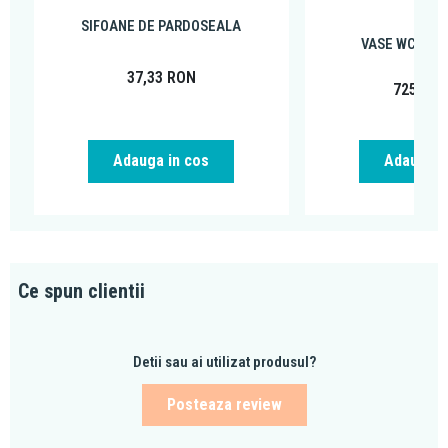
alb
SIFOANE DE PARDOSEALA
VASE WC SUS
37,33
RON
725,00
Adauga in cos
Adauga i
Ce spun clientii
Detii sau ai utilizat produsul?
Posteaza review