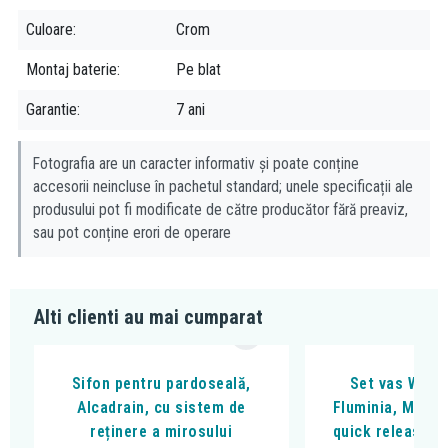
Culoare
Crom
Montaj baterie
Pe blat
Garantie
7 ani
Fotografia are un caracter informativ și poate conține
accesorii neincluse în pachetul standard; unele specificații ale
produsului pot fi modificate de către producător fără preaviz,
sau pot conține erori de operare
Alti clienti au mai cumparat
Sifon pentru pardoseală,
Set vas WC s
Alcadrain, cu sistem de
Fluminia, Miner
reținere a mirosului
quick release si