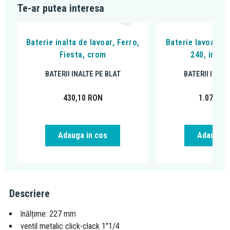
Te-ar putea interesa
Baterie inalta de lavoar, Ferro,
Baterie lavoar, K
Fiesta, crom
240, inalt
BATERII INALTE PE BLAT
BATERII INALT
430,10
RON
1.071,46
Adauga in cos
Adauga i
Descriere
înălțime: 227 mm
ventil metalic click-clack 1"1/4