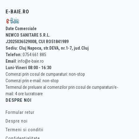
E-BAIE.RO
Date Comerciale
NEWCO SANITARE S.R.L.
J2025036529008, CUI RO51841989
Sediu: Cluj Napoca, str.DEVA, nr.1-7, jud.Cluj
Telefon:
0754 661 885
Email
: info@e-baie.ro
Luni-Vineri 08:00 - 16:30
Comenzi prin cosul de cumparaturi: non-stop
Comenzi prin e-mail: non-stop
Termenul de preluare al comenzilor prin cosul de cumparaturi/e-
mail: 4 ore lucratoare
DESPRE NOI
Formular retur
Despre noi
Termeni si conditii
Confidentialitate