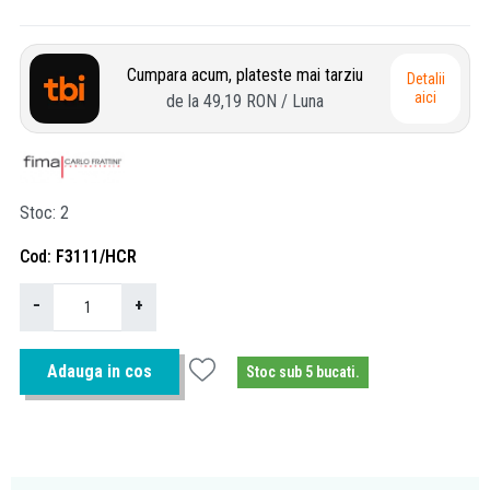
Cumpara acum, plateste mai tarziu
Detalii
aici
de la
49,19 RON
/ Luna
Stoc
2
Cod
F3111/HCR
−
+
Adauga in cos
Stoc sub 5 bucati.