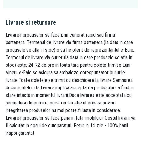
Livrare si returnare
Livrarea produselor se face prin curierat rapid sau firma
partenera. Termenul de livrare via firma partenera (la data in care
produsele se afla in stoc) o sa fie oferit de reprezentantul e-Baie.
Termenul de livrare via curier (la data in care produsele se afla in
stoc) este: 24-72 de ore in toata tara pentru colete trimise Luni -
Vineri. e-Baie se asigura sa ambaleze corespunzator bunurile
livrate.Toate coletele se trimit cu deschidere la livrare.Semnarea
documentelor de Livrare implica acceptarea produsului ca fiind in
stare intacta in momentul livrarii.Daca livrarea este acceptata cu
semnatura de primire, orice reclamatie ulterioara privind
integritatea produselor nu mai poate fi luata in considerare.
Livrarea produselor se face pana in fata imobilului. Costul livrarii va
fi calculat in cosul de cumparaturi. Retur in 14 zile - 100% banii
inapoi garantat