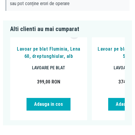
sau pot conține erori de operare
Alti clienti au mai cumparat
Lavoar pe blat Fluminia, Lena
Lavoar pe blat, F
60, dreptunghiular, alb
50, a
LAVOARE PE BLAT
LAVOARE P
399,00
RON
374,00
Adauga in cos
Adauga i