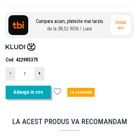
Cumpara acum, plateste mai tarziu
Detalii
aici
de la
38,52 RON
/ Luna
Cod
422985375
−
+
Adauga in cos
La comanda
LA ACEST PRODUS VA RECOMANDAM