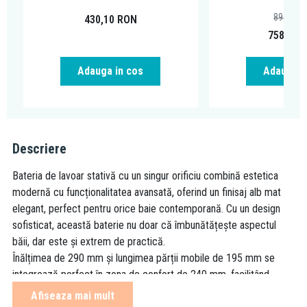
893,62
430,10
RON
758,00
Adauga in cos
Adauga i
Descriere
Bateria de lavoar stativă cu un singur orificiu combină estetica
modernă cu funcționalitatea avansată, oferind un finisaj alb mat
elegant, perfect pentru orice baie contemporană. Cu un design
sofisticat, această baterie nu doar că îmbunătățește aspectul
băii, dar este și extrem de practică.
Înălțimea de 290 mm și lungimea părții mobile de 195 mm se
integrează perfect în zona de confort de 240 mm, facilitând
utilizarea eficientă a apei. Beneficiind de un sistem de montare
Afiseaza mai mult