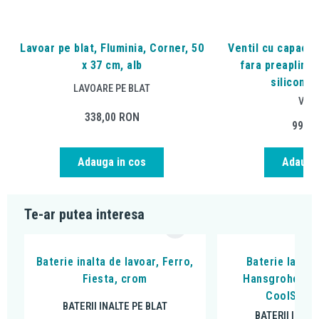
Lavoar pe blat, Fluminia, Corner, 50
Ventil cu capac c
x 37 cm, alb
fara preaplin, 
silicon, a
LAVOARE PE BLAT
VENT
338,00
RON
99,0
Adauga in cos
Adauga 
Te-ar putea interesa
Baterie inalta de lavoar, Ferro,
Baterie lavoar
Fiesta, crom
Hansgrohe, Reb
CoolStart
BATERII INALTE PE BLAT
BATERII INALT