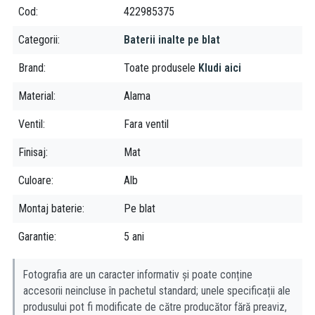
Limitator de temperatură:
Asigură siguranță în utilizare,
Cod
422985375
prevenind arsurile.
Debit optimizat:
5 l/min la 3 bar pentru un consum eficient
Categorii
Baterii inalte pe blat
de apă.
Brand
Toate produsele
Kludi aici
Aerator Cache:
Îmbunătățește aspectul jetului și reduce
stropirea.
Material
Alama
Racorduri flexibile:
Ușurință în instalare.
Sistem de montaj rapid:
Instalare rapidă și fără efort.
Ventil
Fara ventil
Finisaj
Mat
Culoare
Alb
Montaj baterie
Pe blat
Garantie
5 ani
Fotografia are un caracter informativ și poate conține
accesorii neincluse în pachetul standard; unele specificații ale
produsului pot fi modificate de către producător fără preaviz,