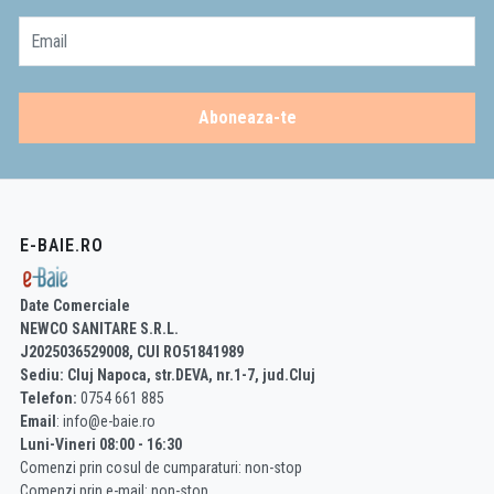
Email
Aboneaza-te
E-BAIE.RO
Date Comerciale
NEWCO SANITARE S.R.L.
J2025036529008, CUI RO51841989
Sediu: Cluj Napoca, str.DEVA, nr.1-7, jud.Cluj
Telefon:
0754 661 885
Email
: info@e-baie.ro
Luni-Vineri 08:00 - 16:30
Comenzi prin cosul de cumparaturi: non-stop
Comenzi prin e-mail: non-stop