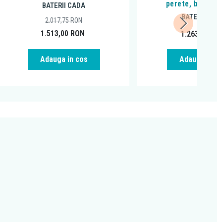
perete, brushed
BATERII CADA
BATERII CAD
2.017,75
RON
1.513,00
RON
1.263,20
RO
Adauga in cos
Adauga in c