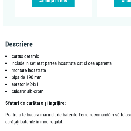
Adauga in cos
Adau
Descriere
cartus ceramic
include in set atat partea incastrata cat si cea aparenta
montare incastrata
pipa de 190 mm
aerator M24x1
culoare: alb-crom
Sfaturi de curățare și îngrijire:
Pentru a te bucura mai mult de bateriile Ferro recomandăm să folosi
curățați bateriile în mod regulat.