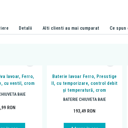
iere
Detalii
Alti clienti au mai cumparat
Ce spun c
iva lavoar, Ferro,
Baterie lavoar Ferro, Presstige
, cu ventil, crom
II, cu temporizare, control debit
și temperatură, crom
CHIUVETA BAIE
BATERIE CHIUVETA BAIE
1,99
RON
193,49
RON