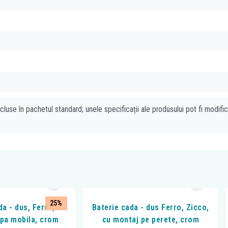
cluse în pachetul standard; unele specificații ale produsului pot fi modifi
25%
da - dus, Ferro,
Baterie cada - dus Ferro, Zicco,
ipa mobila, crom
cu montaj pe perete, crom