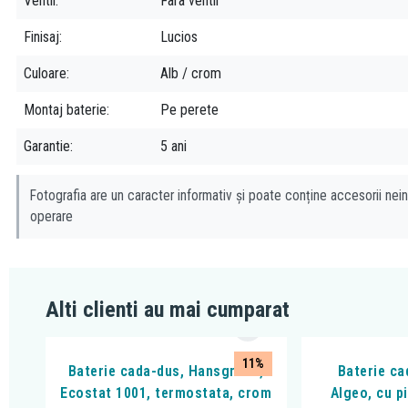
Ventil
Fara ventil
Finisaj
Lucios
Culoare
Alb / crom
Montaj baterie
Pe perete
Garantie
5 ani
Fotografia are un caracter informativ și poate conține accesorii nein
operare
Alti clienti au mai cumparat
11%
Baterie cada-dus, Hansgrohe,
Baterie ca
Ecostat 1001, termostata, crom
Algeo, cu p