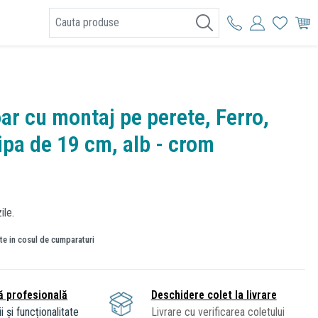
I
oar cu montaj pe perete, Ferro,
ipa de 19 cm, alb - crom
ile.
ate in cosul de cumparaturi
ă profesională
Deschidere colet la livrare
i și funcționalitate
Livrare cu verificarea coletului