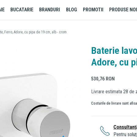
IE
BUCATARIE
BRANDURI
BLOG
PROMOTII
PRODUSE NO
te, Ferro, Adore, cu pipa de 19 cm, alb - crom
Baterie lav
Adore, cu p
530,76
RON
Livrare estimata 28 de z
Costurile de livrare sunt afis
Consultanț
Pentru soluți