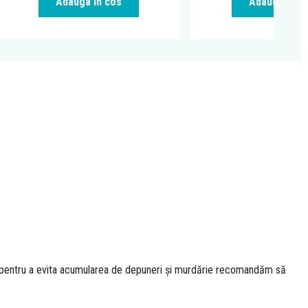
Adauga in cos
Adauga in c
ar pentru a evita acumularea de depuneri și murdărie recomandăm să