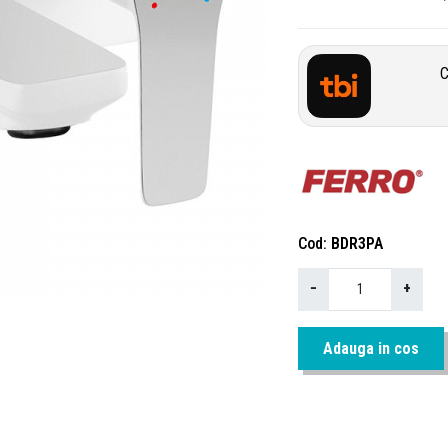
C
Cod
BDR3PA
−
+
Adauga in cos