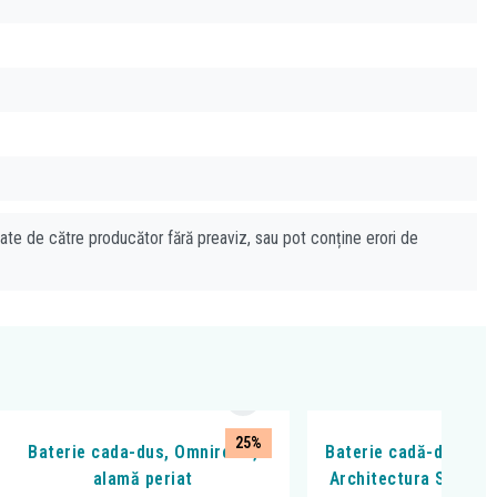
cate de către producător fără preaviz, sau pot conține erori de
25%
Baterie cada-dus, Omnires Y,
Baterie cadă-duș Vil
alamă periat
Architectura Square,