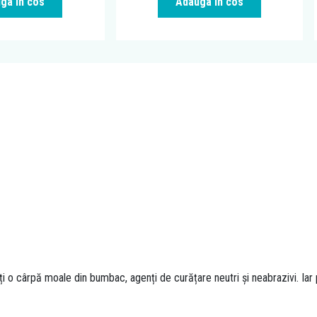
ga in cos
Adauga in cos
ți o cârpă moale din bumbac, agenți de curățare neutri și neabrazivi. I