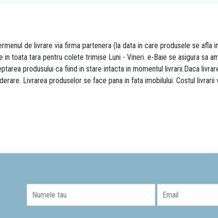
rmenul de livrare via firma partenera (la data in care produsele se afla i
re in toata tara pentru colete trimise Luni - Vineri. e-Baie se asigura sa
area produsului ca fiind in stare intacta in momentul livrarii.Daca livr
derare. Livrarea produselor se face pana in fata imobilului. Costul livrarii
Numele tau
Email