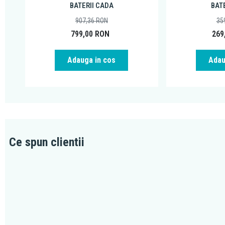
BATERII CADA
BAT
907,36
RON
35
799,00
RON
269
Adauga in cos
Adau
Ce spun clientii