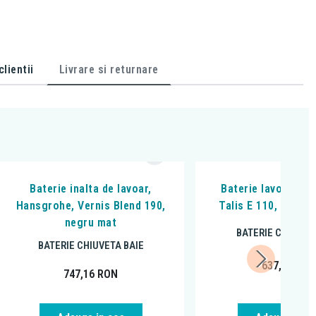
lientii
Livrare si returnare
Baterie inalta de lavoar,
Baterie lavoar, Ha
Hansgrohe, Vernis Blend 190,
Talis E 110, Cu ven
negru mat
BATERIE CHIUVET
BATERIE CHIUVETA BAIE
637,80
RO
747,16
RON