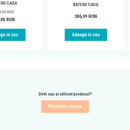
ERII CADA
BATERII CADA
9,99
RON
386,99
RON
,00
RON
ga in cos
Adauga in cos
Detii sau ai utilizat produsul?
Posteaza review