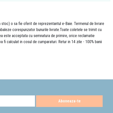
n stoc) o sa fie oferit de reprezentantul e-Baie. Termenul de livrare
 ambaleze corespunzator bunurile livrate.Toate coletele se trimit cu
area este acceptata cu semnatura de primire, orice reclamatie
 va fi calculat in cosul de cumparaturi. Retur in 14 zile - 100% banii
Aboneaza-te