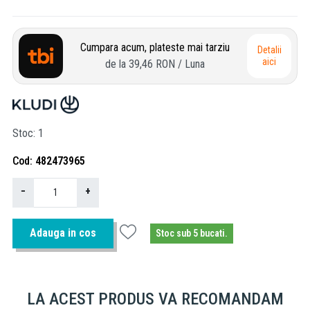
Cumpara acum, plateste mai tarziu
Detalii
aici
de la
39,46 RON
/ Luna
Stoc
1
Cod
482473965
−
+
Adauga in cos
Stoc sub 5 bucati.
LA ACEST PRODUS VA RECOMANDAM