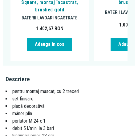
Square, montaj încastrat,
brushed 
brushed gold
BATERII LAVOAR
BATERII LAVOAR INCASTRATE
1.007,05
1.402,67
RON
Adauga in cos
Adauga i
Descriere
pentru montaj mascat, cu 2 treceri
set finisare
placă decorativă
mâner plin
perlator M 24 x 1
debit 5 l/min. la 3 bari
lungimea pipei: 18 cm