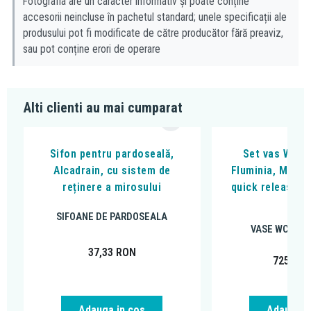
Fotografia are un caracter informativ și poate conține
accesorii neincluse în pachetul standard; unele specificații ale
produsului pot fi modificate de către producător fără preaviz,
sau pot conține erori de operare
Alti clienti au mai cumparat
Sifon pentru pardoseală,
Set vas WC s
Alcadrain, cu sistem de
Fluminia, Miner
reținere a mirosului
quick release si
alb
SIFOANE DE PARDOSEALA
VASE WC SUS
37,33
RON
725,00
Adauga in cos
Adauga i