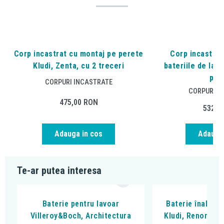
Corp incastrat cu montaj pe perete
Corp incastrat,
Kludi, Zenta, cu 2 treceri
bateriile de lav
per
CORPURI INCASTRATE
CORPURI I
475,00
RON
532,4
Adauga in cos
Adauga 
Te-ar putea interesa
Baterie pentru lavoar
Baterie înaltă p
Villeroy&Boch, Architectura
Kludi, Renon 240,