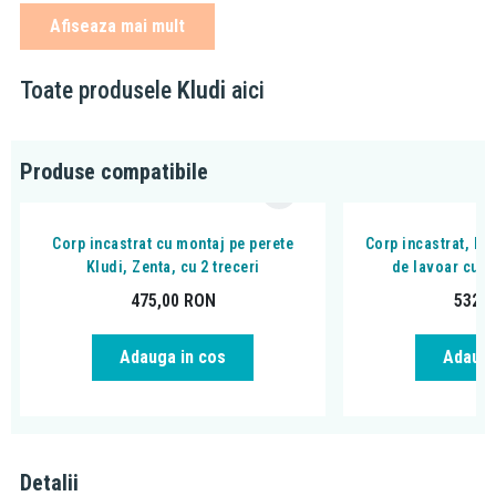
corp necesar 38243/38242 care se achiziționează separat,
Afiseaza mai mult
vezi produse recomandate
Toate produsele
Kludi
aici
Produse compatibile
Corp incastrat cu montaj pe perete
Corp incastrat, Klu
Kludi, Zenta, cu 2 treceri
de lavoar cu m
475,00
RON
532,
Adauga in cos
Adauga
Detalii