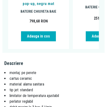
pop-up, negru mat
BATERIE CHIU
BATERIE CHIUVETA BAIE
251,99
798,68
RON
Adauga in cos
Adauga i
Descriere
montaj: pe perete
cartus ceramic
material: alama sanitara
tip jet: standard
limitator de temperatura ajustabil
perlator reglabil