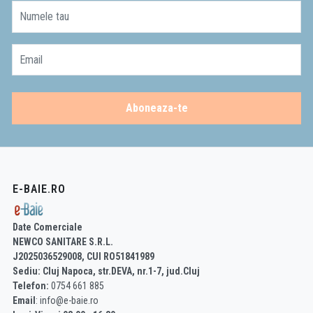
Numele tau
Email
Aboneaza-te
E-BAIE.RO
Date Comerciale
NEWCO SANITARE S.R.L.
J2025036529008, CUI RO51841989
Sediu: Cluj Napoca, str.DEVA, nr.1-7, jud.Cluj
Telefon:
0754 661 885
Email
: info@e-baie.ro