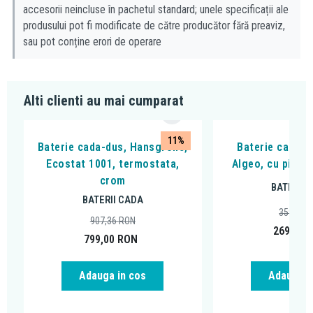
accesorii neincluse în pachetul standard; unele specificații ale
produsului pot fi modificate de către producător fără preaviz,
sau pot conține erori de operare
Alti clienti au mai cumparat
11%
Baterie cada-dus, Hansgrohe,
Baterie cada - 
Ecostat 1001, termostata,
Algeo, cu pipa 
crom
BATERII 
BATERII CADA
359,99
907,36
RON
269,00
799,00
RON
Adauga in cos
Adauga i