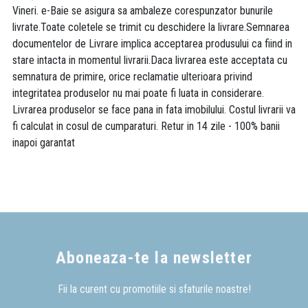
Vineri. e-Baie se asigura sa ambaleze corespunzator bunurile
livrate.Toate coletele se trimit cu deschidere la livrare.Semnarea
documentelor de Livrare implica acceptarea produsului ca fiind in
stare intacta in momentul livrarii.Daca livrarea este acceptata cu
semnatura de primire, orice reclamatie ulterioara privind
integritatea produselor nu mai poate fi luata in considerare.
Livrarea produselor se face pana in fata imobilului. Costul livrarii va
fi calculat in cosul de cumparaturi. Retur in 14 zile - 100% banii
inapoi garantat
Aboneaza-te la newsletter
Fii la curent cu promotiile si sfaturile noastre!