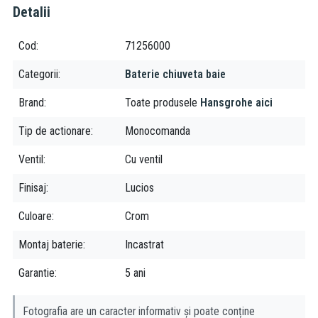
Detalii
decat produsele conventionale. Mai mult, consumul mai scazut de
apa calda reduce necesarul de energie. In total, aceasta inseamna
mai putine emisii de dioxid de carbon si costuri mai mici. Prin
Cod
71256000
urmare
EcoSmart
este bun atat pentru mediu cat si pentru
Categorii
Baterie chiuveta baie
portofel. Limiteaza debitul, astfel conservand constant apa
potabila.
Brand
Toate produsele
Hansgrohe aici
Air Power
- Combina apa cu o cantiate generoasa de aer pentru
un jet de apa delicat, fara stropire si picaturi de dus bogate,
Tip de actionare
Monocomanda
complete.
Ventil
Cu ventil
Finisaj
Lucios
Culoare
Crom
Montaj baterie
Incastrat
Garantie
5 ani
Fotografia are un caracter informativ și poate conține