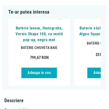
Te-ar putea interesa
Baterie lavoar, Hansgrohe,
Baterie stativa l
Vernis Shape 100, cu ventil
Algeo Square, cu
pop-up, negru mat
BATERIE CHIU
BATERIE CHIUVETA BAIE
251,99
799,67
RON
Adauga in cos
Adauga i
Descriere