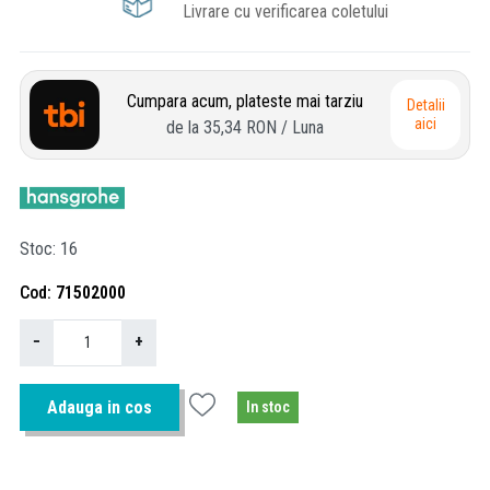
Livrare cu verificarea coletului
Cumpara acum, plateste mai tarziu
Detalii
aici
de la
35,34 RON
/ Luna
Stoc
16
Cod
71502000
−
+
Adauga in cos
In stoc