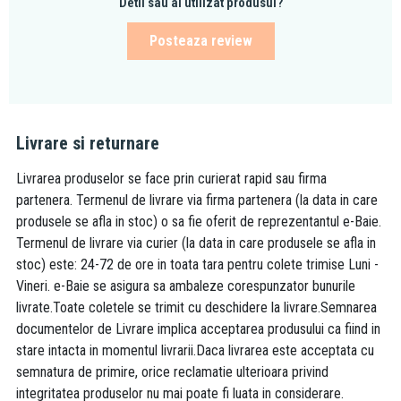
Detii sau ai utilizat produsul?
Posteaza review
Livrare si returnare
Livrarea produselor se face prin curierat rapid sau firma
partenera. Termenul de livrare via firma partenera (la data in care
produsele se afla in stoc) o sa fie oferit de reprezentantul e-Baie.
Termenul de livrare via curier (la data in care produsele se afla in
stoc) este: 24-72 de ore in toata tara pentru colete trimise Luni -
Vineri. e-Baie se asigura sa ambaleze corespunzator bunurile
livrate.Toate coletele se trimit cu deschidere la livrare.Semnarea
documentelor de Livrare implica acceptarea produsului ca fiind in
stare intacta in momentul livrarii.Daca livrarea este acceptata cu
semnatura de primire, orice reclamatie ulterioara privind
integritatea produselor nu mai poate fi luata in considerare.