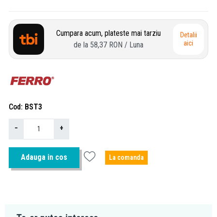
Cumpara acum, plateste mai tarziu
Detalii
aici
de la
58,37 RON
/ Luna
Cod
BST3
−
+
Adauga in cos
La comanda