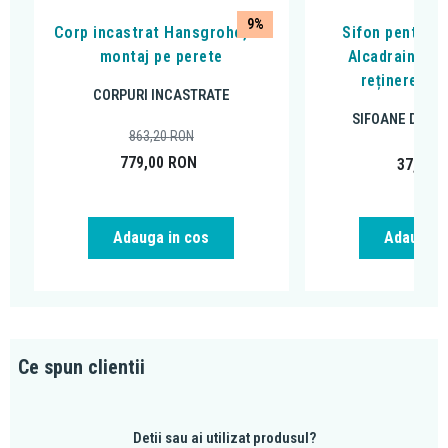
9%
Corp incastrat Hansgrohe, cu
Sifon pentru p
montaj pe perete
Alcadrain, cu
reținere a m
CORPURI INCASTRATE
SIFOANE DE P
863,20
RON
779,00
RON
37,33
R
Adauga in cos
Adauga i
Ce spun clientii
Detii sau ai utilizat produsul?