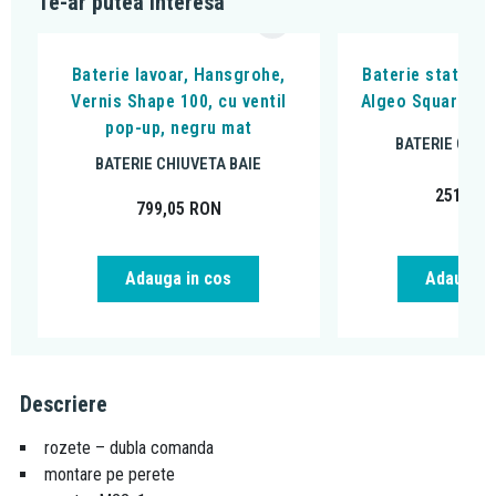
Te-ar putea interesa
Baterie lavoar, Hansgrohe,
Baterie stativa l
Vernis Shape 100, cu ventil
Algeo Square, cu
pop-up, negru mat
BATERIE CHIU
BATERIE CHIUVETA BAIE
251,99
799,05
RON
Adauga in cos
Adauga i
Descriere
rozete – dubla comanda
montare pe perete