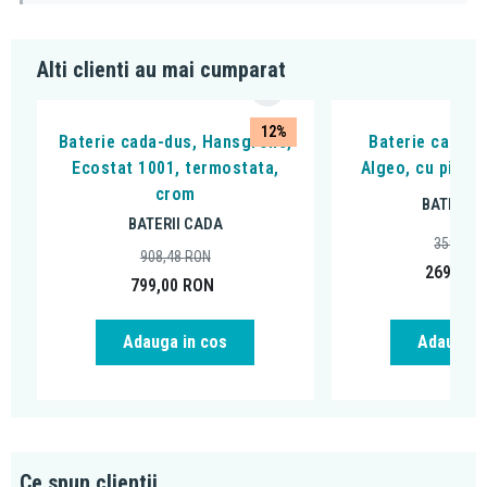
Alti clienti au mai cumparat
12%
Baterie cada-dus, Hansgrohe,
Baterie cada - 
Ecostat 1001, termostata,
Algeo, cu pipa 
crom
BATERII 
BATERII CADA
359,99
908,48
RON
269,00
799,00
RON
Adauga in cos
Adauga i
Ce spun clientii