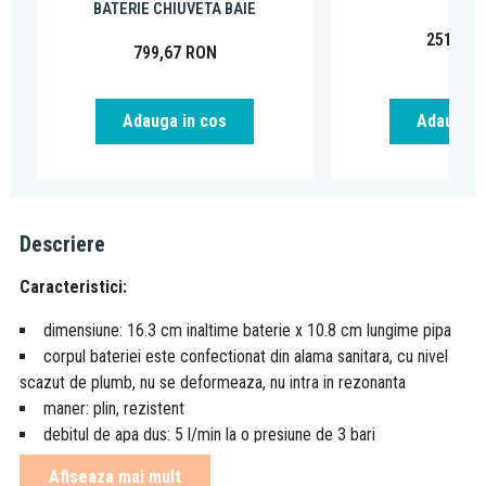
BATERIE CHIUVETA BAIE
251,99
799,67
RON
Adauga in cos
Adauga i
Descriere
Caracteristici:
dimensiune: 16.3 cm inaltime baterie x 10.8 cm lungime pipa
corpul bateriei este confectionat din alama sanitara, cu nivel
scazut de plumb, nu se deformeaza, nu intra in rezonanta
maner: plin, rezistent
debitul de apa dus: 5 l/min la o presiune de 3 bari
cartus ceramic cu limitator de apa fierbinte,
vezi explicarea
Afiseaza mai mult