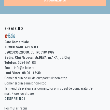
Aboneaza-te
E-BAIE.RO
Date Comerciale
NEWCO SANITARE S.R.L.
J2025036529008, CUI RO51841989
Sediu: Cluj Napoca, str.DEVA, nr.1-7, jud.Cluj
Telefon:
0754 661 885
Email
: info@e-baie.ro
Luni-Vineri 08:00 - 16:30
Comenzi prin cosul de cumparaturi: non-stop
Comenzi prin e-mail: non-stop
Termenul de preluare al comenzilor prin cosul de cumparaturi/e-
mail: 4 ore lucratoare
DESPRE NOI
Formular retur