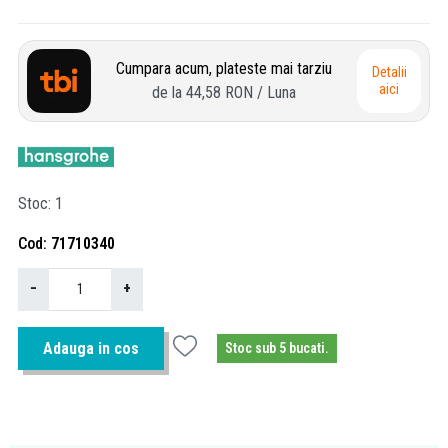
Cumpara acum, plateste mai tarziu
Detalii
aici
de la
44,58 RON
/ Luna
Stoc
1
Cod
71710340
−
+
Adauga in cos
Stoc sub 5 bucati.