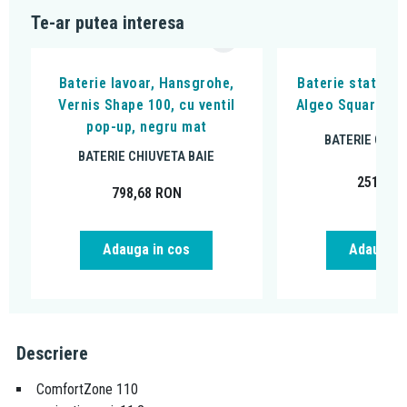
Te-ar putea interesa
Baterie lavoar, Hansgrohe,
Baterie stativa l
Vernis Shape 100, cu ventil
Algeo Square, cu
pop-up, negru mat
BATERIE CHIU
BATERIE CHIUVETA BAIE
251,99
798,68
RON
Adauga in cos
Adauga i
Descriere
ComfortZone 110