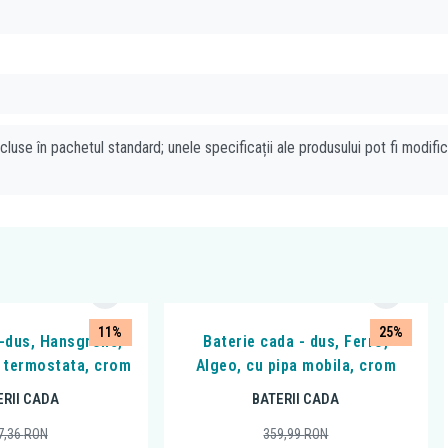
cluse în pachetul standard; unele specificații ale produsului pot fi modifi
11%
25%
-dus, Hansgrohe,
Baterie cada - dus, Ferro,
 termostata, crom
Algeo, cu pipa mobila, crom
ERII CADA
BATERII CADA
7,36
RON
359,99
RON