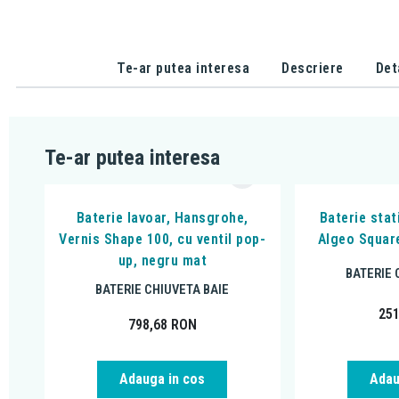
Te-ar putea interesa
Descriere
Det
Te-ar putea interesa
Baterie lavoar, Hansgrohe,
Baterie stat
Vernis Shape 100, cu ventil pop-
Algeo Square
up, negru mat
BATERIE 
BATERIE CHIUVETA BAIE
25
798,68
RON
Adauga in cos
Adau