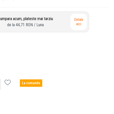
umpara acum, plateste mai tarziu
Detalii
aici
de la
44,71 RON
/ Luna
La comanda