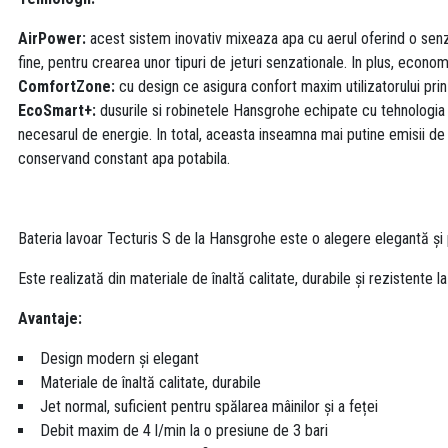
AirPower:
acest sistem inovativ mixeaza apa cu aerul oferind o senzat
fine, pentru crearea unor tipuri de jeturi senzationale. In plus, econom
ComfortZone:
cu design ce asigura confort maxim utilizatorului prin 
EcoSmart+:
dusurile si robinetele Hansgrohe echipate cu tehnologi
necesarul de energie. In total, aceasta inseamna mai putine emisii de 
conservand constant apa potabila.
Bateria lavoar Tecturis S de la Hansgrohe este o alegere elegantă și p
Este realizată din materiale de înaltă calitate, durabile și rezistente 
Avantaje:
Design modern și elegant
Materiale de înaltă calitate, durabile
Jet normal, suficient pentru spălarea mâinilor și a feței
Debit maxim de 4 l/min la o presiune de 3 bari