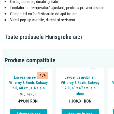
Cartuș ceramic, durabil și fiabil
Limitator de temperatură ajustabil, pentru a preveni arsurile
Compatibil cu încălzitoarele de apă instant
Ventil pop-up metalic, durabil și rezistent
Toate produsele
Hansgrohe
aici
Produse compatibile
45%
Lavoar suspendat
Lavoar pe mobilier,
Villeroy & Boch, Subway
Villeroy & Boch, Subway
V
2.0, 60 cm, alb alpin
2.0, 60 x 47 cm, alb
alpin
910,74
RON
499,00
RON
1.038,31
RON