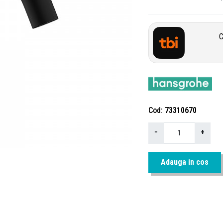
C
Cod
73310670
−
+
Adauga in cos