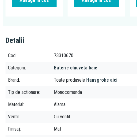
Adauga in cos
Adauga in cos
Detalii
Cod
73310670
Categorii
Baterie chiuveta baie
Brand
Toate produsele
Hansgrohe aici
Tip de actionare
Monocomanda
Material
Alama
Ventil
Cu ventil
Finisaj
Mat