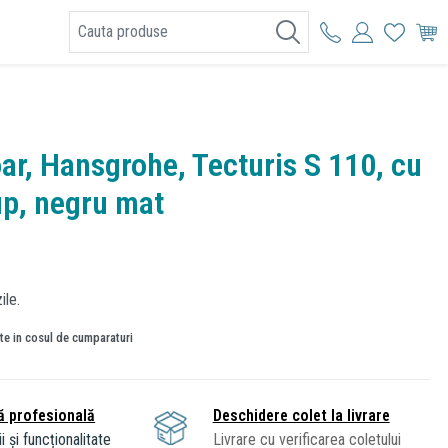
I
oar, Hansgrohe, Tecturis S 110, cu
up, negru mat
ile.
ate in cosul de cumparaturi
ă profesională
Deschidere colet la livrare
i și funcționalitate
Livrare cu verificarea coletului