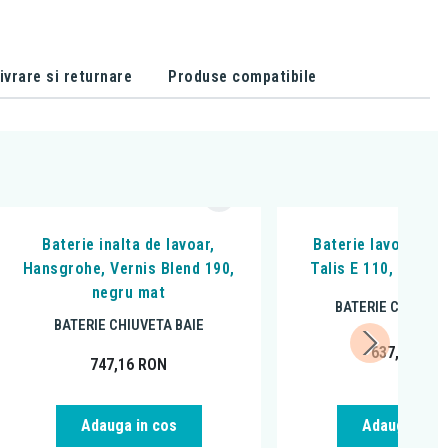
ivrare si returnare
Produse compatibile
Baterie inalta de lavoar,
Baterie lavoar, Ha
Hansgrohe, Vernis Blend 190,
Talis E 110, Cu ven
negru mat
BATERIE CHIUVET
BATERIE CHIUVETA BAIE
637,80
RO
747,16
RON
Adauga in cos
Adauga in c