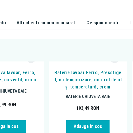
alii
Alti clienti au mai cumparat
Ce spun clientii
L
iva lavoar, Ferro,
Baterie lavoar Ferro, Presstige
, cu ventil, crom
II, cu temporizare, control debit
și temperatură, crom
CHIUVETA BAIE
BATERIE CHIUVETA BAIE
1,99
RON
193,49
RON
ga in cos
Adauga in cos