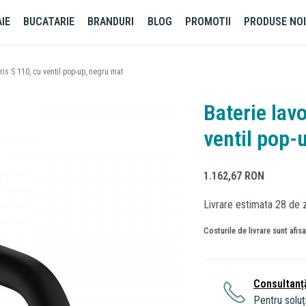
IE
BUCATARIE
BRANDURI
BLOG
PROMOTII
PRODUSE NO
ris S 110, cu ventil pop-up, negru mat
Baterie lav
ventil pop-
1.162,67
RON
Livrare estimata 28 de z
Costurile de livrare sunt afis
Consultanț
Pentru soluți