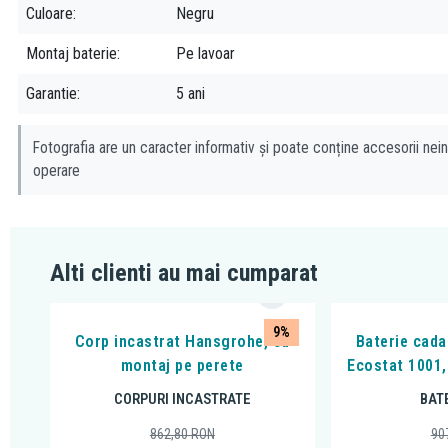
Culoare
Negru
Montaj baterie
Pe lavoar
Garantie
5 ani
Fotografia are un caracter informativ și poate conține accesorii nein
operare
Alti clienti au mai cumparat
9%
Corp incastrat Hansgrohe, cu
Baterie cada
montaj pe perete
Ecostat 1001,
CORPURI INCASTRATE
BAT
862,80
RON
90