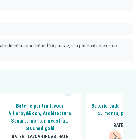
cate de către producător fără preaviz, sau pot conține erori de
Baterie pentru lavoar
Baterie cada - dus Fe
Villeroy&Boch, Architectura
cu montaj pe pere
Square, montaj încastrat,
BATERII CAD
brushed gold
BATERII LAVOAR INCASTRATE