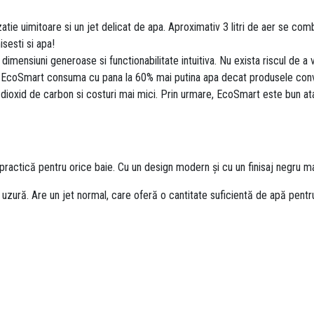
ie uimitoare si un jet delicat de apa. Aproximativ 3 litri de aer se combi
isesti si apa!
dimensiuni generoase si functionabilitate intuitiva. Nu exista riscul de a v
a EcoSmart consuma cu pana la 60% mai putina apa decat produsele conv
dioxid de carbon si costuri mai mici. Prin urmare, EcoSmart este bun ata
ractică pentru orice baie. Cu un design modern și cu un finisaj negru mat,
la uzură. Are un jet normal, care oferă o cantitate suficientă de apă pentr