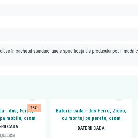
cluse în pachetul standard; unele specificații ale produsului pot fi modifi
25%
da - dus, Ferro,
Baterie cada - dus Ferro, Zicco,
ipa mobila, crom
cu montaj pe perete, crom
ERII CADA
BATERII CADA
9,99
RON