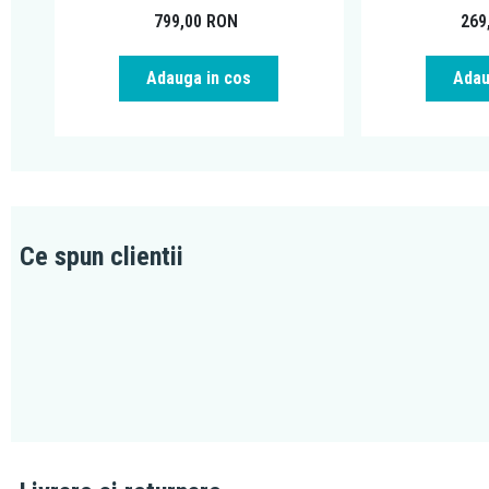
799,00
RON
269
Adauga in cos
Adau
Ce spun clientii