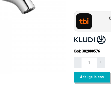
C
Cod
382880576
−
+
Adauga in cos