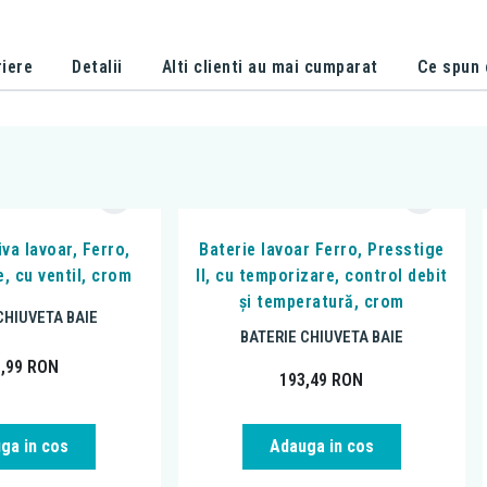
iere
Detalii
Alti clienti au mai cumparat
Ce spun c
iva lavoar, Ferro,
Baterie lavoar Ferro, Presstige
, cu ventil, crom
II, cu temporizare, control debit
și temperatură, crom
CHIUVETA BAIE
BATERIE CHIUVETA BAIE
1,99
RON
193,49
RON
ga in cos
Adauga in cos