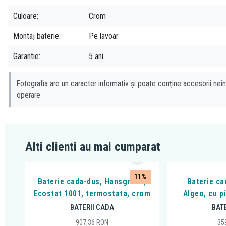
Culoare
Crom
Montaj baterie
Pe lavoar
Garantie
5 ani
Fotografia are un caracter informativ și poate conține accesorii nein
operare
Alti clienti au mai cumparat
11%
Baterie cada-dus, Hansgrohe,
Baterie ca
Ecostat 1001, termostata, crom
Algeo, cu p
BATERII CADA
BAT
907,36
RON
35