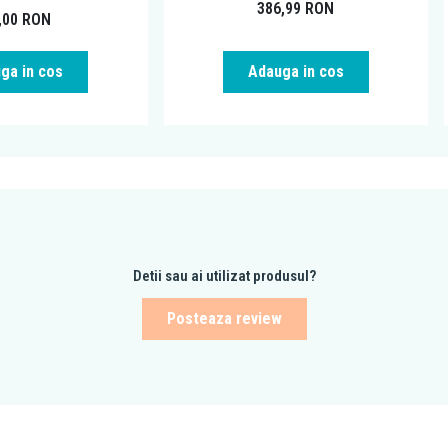
386,99
RON
,00
RON
ga in cos
Adauga in cos
Detii sau ai utilizat produsul?
Posteaza review