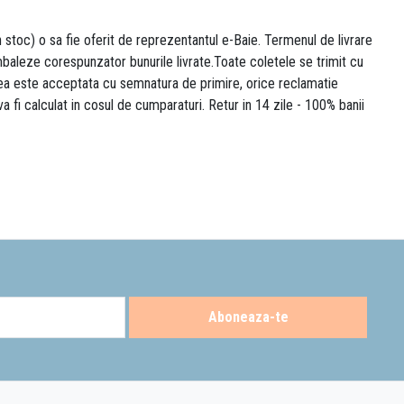
n stoc) o sa fie oferit de reprezentantul e-Baie. Termenul de livrare
 ambaleze corespunzator bunurile livrate.Toate coletele se trimit cu
area este acceptata cu semnatura de primire, orice reclamatie
 va fi calculat in cosul de cumparaturi. Retur in 14 zile - 100% banii
Aboneaza-te