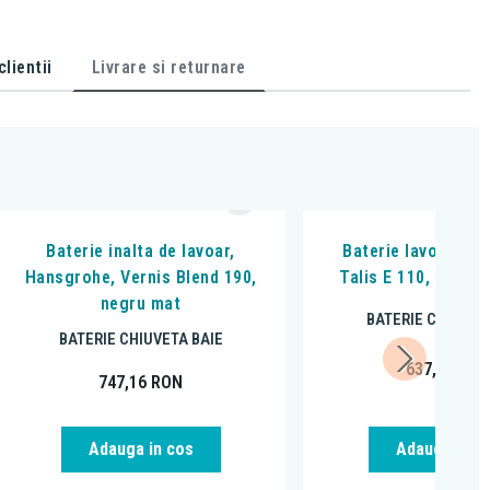
lientii
Livrare si returnare
Baterie inalta de lavoar,
Baterie lavoar, Ha
Hansgrohe, Vernis Blend 190,
Talis E 110, Cu ven
negru mat
BATERIE CHIUVET
BATERIE CHIUVETA BAIE
637,80
RO
747,16
RON
Adauga in cos
Adauga in c