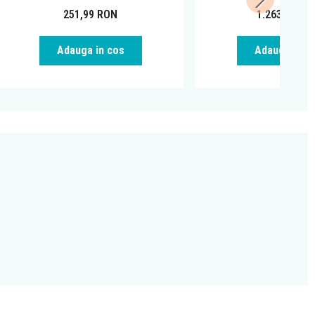
251,99
RON
1.263,20
RO
Adauga in cos
Adauga in c