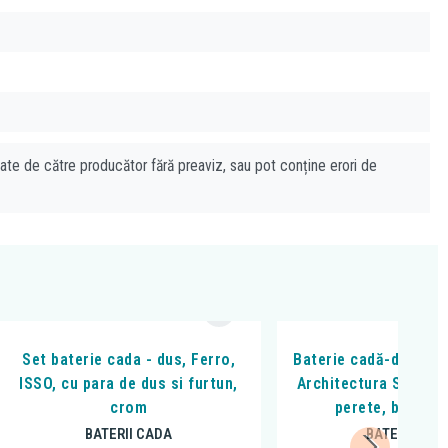
cate de către producător fără preaviz, sau pot conține erori de
Set baterie cada - dus, Ferro,
Baterie cadă-duș Vil
ISSO, cu para de dus si furtun,
Architectura Square,
crom
perete, brushed
BATERII CADA
BATERII CAD