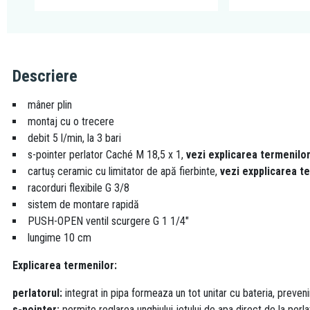
Descriere
mâner plin
montaj cu o trecere
debit 5 l/min, la 3 bari
s-pointer perlator Caché M 18,5 x 1,
vezi explicarea termenilo
cartuş ceramic cu limitator de apă fierbinte,
vezi expplicarea t
racorduri flexibile G 3/8
sistem de montare rapidă
PUSH-OPEN ventil scurgere G 1 1/4"
lungime 10 cm
Explicarea termenilor:
perlatorul:
integrat in pipa formeaza un tot unitar cu bateria, preven
s-pointer:
permite reglarea unghiului jetului de apa direct de la perla