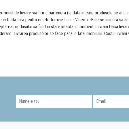
rmenul de livrare via firma partenera (la data in care produsele se afla i
re in toata tara pentru colete trimise Luni - Vineri. e-Baie se asigura sa
area produsului ca fiind in stare intacta in momentul livrarii.Daca livr
derare. Livrarea produselor se face pana in fata imobilului. Costul livrarii
Numele tau
Email