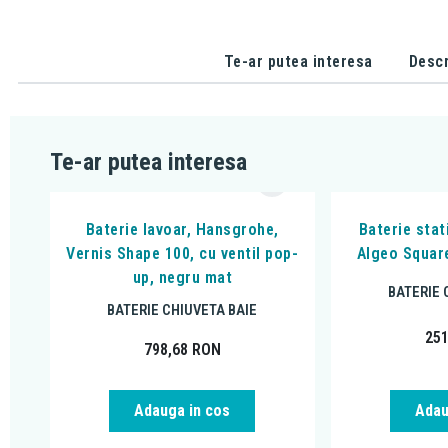
Te-ar putea interesa
Descr
Te-ar putea interesa
Baterie lavoar, Hansgrohe,
Baterie stat
Vernis Shape 100, cu ventil pop-
Algeo Square
up, negru mat
BATERIE 
BATERIE CHIUVETA BAIE
25
798,68
RON
Adauga in cos
Adau