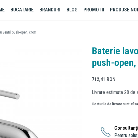
IE
BUCATARIE
BRANDURI
BLOG
PROMOTII
PRODUSE NO
cu ventil push-open, crom
Baterie lavo
push-open,
712,41
RON
Livrare estimata 28 de z
Costurile de livrare sunt afis
Consultanț
Pentru soluți