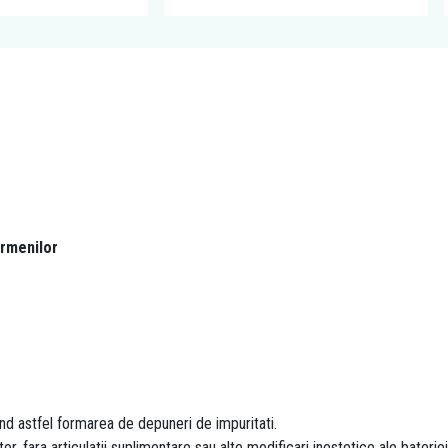
r
ermenilor
ind astfel formarea de depuneri de impuritati.
tor, fara articulatii suplimentare sau alte modificari inestetice ale bater