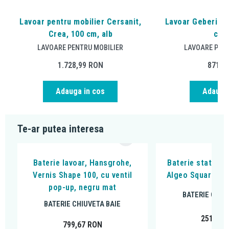
Lavoar pentru mobilier Cersanit,
Lavoar Geberit, 
Crea, 100 cm, alb
cm, 
LAVOARE PENTRU MOBILIER
LAVOARE PENT
1.728,99
RON
871,1
Adauga in cos
Adauga 
Te-ar putea interesa
Baterie lavoar, Hansgrohe,
Baterie stativa l
Vernis Shape 100, cu ventil
Algeo Square, cu
pop-up, negru mat
BATERIE CHIU
BATERIE CHIUVETA BAIE
251,99
799,67
RON