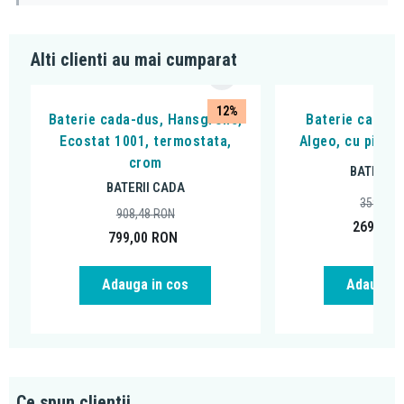
Alti clienti au mai cumparat
12%
Baterie cada-dus, Hansgrohe,
Baterie cada - 
Ecostat 1001, termostata,
Algeo, cu pipa 
crom
BATERII 
BATERII CADA
359,99
908,48
RON
269,00
799,00
RON
Adauga in cos
Adauga i
Ce spun clientii