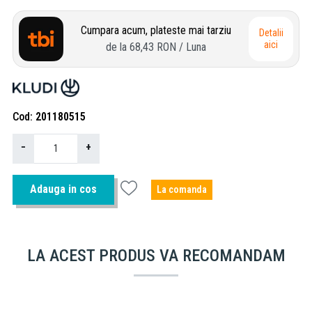
Cumpara acum, plateste mai tarziu
Detalii
aici
de la
68,43 RON
/ Luna
Cod
201180515
−
+
Adauga in cos
La comanda
LA ACEST PRODUS VA RECOMANDAM