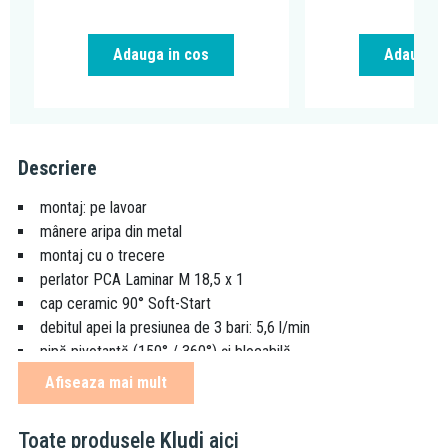
Adauga in cos
Adauga i
Descriere
montaj: pe lavoar
mânere aripa din metal
montaj cu o trecere
perlator PCA Laminar M 18,5 x 1
cap ceramic 90° Soft-Start
debitul apei la presiunea de 3 bari: 5,6 l/min
pipă pivotantă (150° / 360°) şi blocabilă
racorduri flexibile G 3/8
Afiseaza mai mult
prindere flanşă
lungimea pipei: 18,5 cm
Toate produsele
Kludi
aici
garnitură de scurgere G 1 1/4 din metal