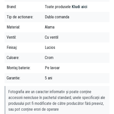
Concluzie
Brand
Toate produsele
Kludi aici
Bateria de lavoar Kludi Nova Fonte este o alegere excelentă
Tip de actionare
Dubla comanda
pentru o baie elegantă și clasică, care oferă un design elegant,
Material
Alama
funcționalitate și durabilitate.
Ventil
Cu ventil
Finisaj
Lucios
Folosind cele mai noi tehnologii, compania germană Kludi se
ridică la înălțimea celor mai riguroase standarde de calitate,
Culoare
Crom
oferind produse revoluționare pentru baia ta. Kludi dezvoltă și
produce baterii de lux pentru baie și baterii bucătărie, sisteme de
Montaj baterie
Pe lavoar
duș și accesorii pentru baie pentru orice tip de buget.
Garantie
5 ani
Fotografia are un caracter informativ și poate conține
accesorii neincluse în pachetul standard; unele specificații ale
produsului pot fi modificate de către producător fără preaviz,
sau pot conține erori de operare