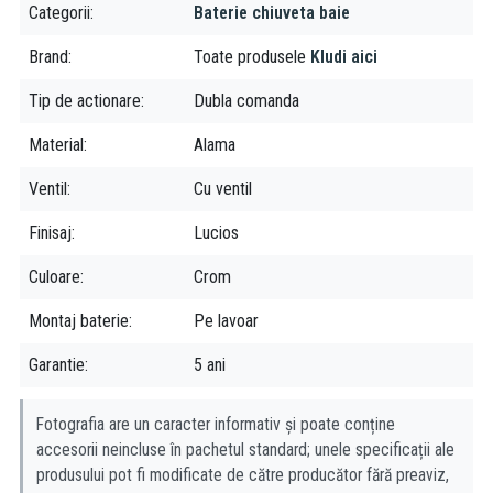
Design elegant și modern
Categorii
Baterie chiuveta baie
Funcționare fiabilă și durabilă
Debit de apă reglabil
Brand
Toate produsele
Kludi aici
Jet fin și stabil
Tip de actionare
Dubla comanda
Cap cu 3 treceri pentru economie de apă și energie
Material
Alama
Concluzie
Ventil
Cu ventil
Bateria de lavoar Kludi Nova Fonte, cu 3 treceri, negru mat este o
alegere excelentă pentru o baie modernă, care oferă un design
Finisaj
Lucios
elegant, funcționalitate și durabilitate.
Culoare
Crom
Folosind cele mai noi tehnologii, compania germană Kludi se
ridică la înălțimea celor mai riguroase standarde de calitate,
Montaj baterie
Pe lavoar
oferind produse revoluționare pentru baia ta. Kludi dezvoltă și
Garantie
5 ani
produce baterii de lux pentru baie și baterii bucătărie, sisteme de
duș și accesorii pentru baie pentru orice tip de buget.
Fotografia are un caracter informativ și poate conține
accesorii neincluse în pachetul standard; unele specificații ale
produsului pot fi modificate de către producător fără preaviz,