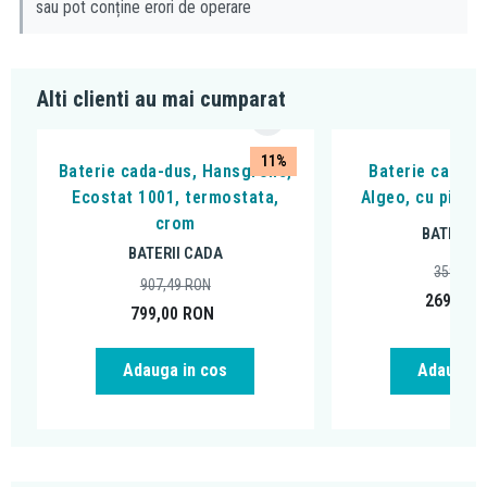
sau pot conține erori de operare
Alti clienti au mai cumparat
11%
Baterie cada-dus, Hansgrohe,
Baterie cada - 
Ecostat 1001, termostata,
Algeo, cu pipa 
crom
BATERII 
BATERII CADA
359,99
907,49
RON
269,00
799,00
RON
Adauga in cos
Adauga i