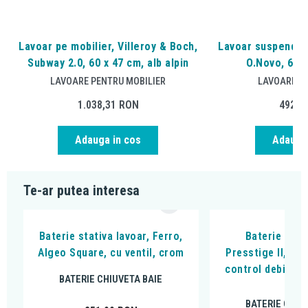
Lavoar pe mobilier, Villeroy & Boch,
Lavoar suspendat,
Subway 2.0, 60 x 47 cm, alb alpin
O.Novo, 60 c
LAVOARE PENTRU MOBILIER
LAVOARE S
1.038,31
RON
492,4
Adauga in cos
Adauga 
Te-ar putea interesa
Baterie stativa lavoar, Ferro,
Baterie lavo
Algeo Square, cu ventil, crom
Presstige II, cu
control debit și
BATERIE CHIUVETA BAIE
cro
BATERIE CHIU