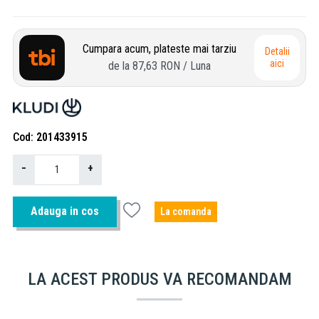
Cumpara acum, plateste mai tarziu
Detalii
aici
de la
87,63 RON
/ Luna
Cod
201433915
−
+
Adauga in cos
La comanda
LA ACEST PRODUS VA RECOMANDAM