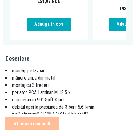
251,99
RON
193,49
Adauga in cos
Adauga i
Descriere
montaj: pe lavoar
mânere aripa din metal
montaj cu 3 treceri
perlator PCA Laminar M 18,5 x 1
cap ceramic 90° Soft-Start
debitul apei la presiunea de 3 bari: 5,6 l/min
pipă pivotantă (150° / 360°) şi blocabilă
racorduri flexibile G 3/8
Afiseaza mai mult
prindere flanşă