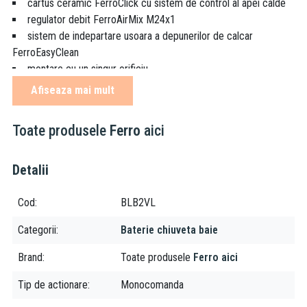
cartus ceramic FerroClick cu sistem de control al apei calde
regulator debit FerroAirMix M24x1
sistem de indepartare usoara a depunerilor de calcar
FerroEasyClean
montare cu un singur orificiu
ventil metalic cu tija D1¼
Afiseaza mai mult
racorduri flexibile D3/8 -M10x1
culoare: crom
Toate produsele
Ferro
aici
Compatibilitate:
Detalii
baterie compatibila cu toate lavoarele cu orificiu pentru
baterie stativa vezi categoria
Lavoare de baie
Cod
BLB2VL
Sfaturi de curățare și îngrijire:
Categorii
Baterie chiuveta baie
Pentru a te bucura mai mult de bateriile Ferro recomandăm să
Brand
Toate produsele
Ferro aici
folosiți o cârpă moale din bumbac, agenți de curățare neutri și
neabrazivi. Iar pentru a evita acumularea de depuneri și murdărie
Tip de actionare
Monocomanda
recomandăm să curățați bateriile în mod regulat.