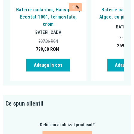
11%
Baterie cada-dus, Hansgrohe,
Baterie cada - 
Ecostat 1001, termostata,
Algeo, cu pipa 
crom
BATERII 
BATERII CADA
359,99
907,36
RON
269,00
799,00
RON
Adauga in cos
Adauga i
Ce spun clientii
Detii sau ai utilizat produsul?