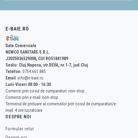
E-BAIE.RO
Date Comerciale
NEWCO SANITARE S.R.L.
J2025036529008, CUI RO51841989
Sediu: Cluj Napoca, str.DEVA, nr.1-7, jud.Cluj
Telefon:
0754 661 885
Email
: info@e-baie.ro
Luni-Vineri 08:00 - 16:30
Comenzi prin cosul de cumparaturi: non-stop
Comenzi prin e-mail: non-stop
Termenul de preluare al comenzilor prin cosul de cumparaturi/e-
mail: 4 ore lucratoare
DESPRE NOI
Formular retur
Despre noi