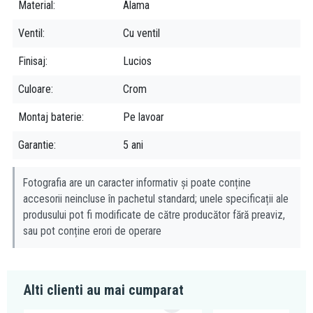
Material
Alama
Despre brand:
Ventil
Cu ventil
Ferro este una dintre cele mai puternice companii producatoare
de accesorii tehnico-sanitare, armaturi si sisteme de incalzire din
Finisaj
Lucios
sud-estul Europei. Fiind prezenta pe piata de mai bine de 20 de
Culoare
Crom
ani, grupul Ferro isi asigura locul prin faptul ca produsele lor
vizeaza o calitate excelenta, la preturi accesibile tuturor.
Montaj baterie
Pe lavoar
Garantie
5 ani
Fotografia are un caracter informativ și poate conține
accesorii neincluse în pachetul standard; unele specificații ale
produsului pot fi modificate de către producător fără preaviz,
sau pot conține erori de operare
Alti clienti au mai cumparat