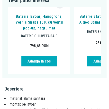
Te-ar putea interesa
Baterie lavoar, Hansgrohe,
Baterie stativa l
Vernis Shape 100, cu ventil
Algeo Square, cu
pop-up, negru mat
BATERIE CHIU
BATERIE CHIUVETA BAIE
251,99
798,68
RON
Adauga in cos
Adauga i
Descriere
material: alama sanitara
montaj: pe lavoar