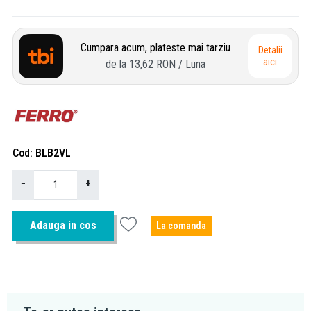
Cumpara acum, plateste mai tarziu
Detalii
aici
de la
13,62 RON
/ Luna
Cod
BLB2VL
−
+
Adauga in cos
La comanda