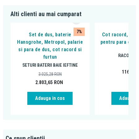
Alti clienti au mai cumparat
7%
Set de dus, baterie
Cot racord, Ferr
Hansgrohe, Metropol, palarie
pentru para de d
si para de dus, cot racord si
RACORDUR
furtun
SETURI BATERII BAIE IEFTINE
116,99
3.025,28
RON
2.803,65
RON
Adauga in cos
Adauga i
Ce spun clientii