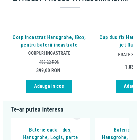
Corp incastrat Hansgrohe, iBox,
Cap dus fix Hansg
pentru baterii incastrate
jet RainA
CORPURI INCASTRATE
BRATE SI P
458,22
RON
1.833,
399,00
RON
Adauga in cos
Adauga 
Te-ar putea interesa
Baterie cada - dus,
Baterie cad
Hansgrohe, Logis, parte
Hansgrohe, DuoT