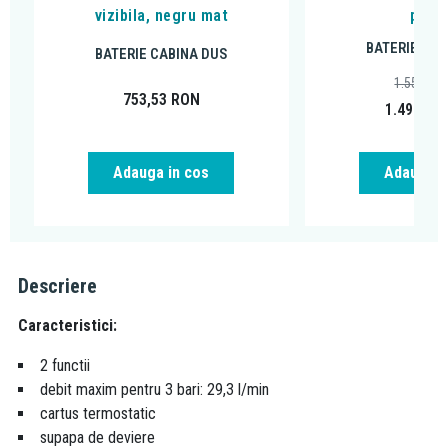
vizibila, negru mat
peria
BATERIE CAB
BATERIE CABINA DUS
1.556,14
753,53
RON
1.498,95
Adauga in cos
Adauga i
Descriere
Caracteristici:
2 functii
debit maxim pentru 3 bari: 29,3 l/min
cartus termostatic
supapa de deviere