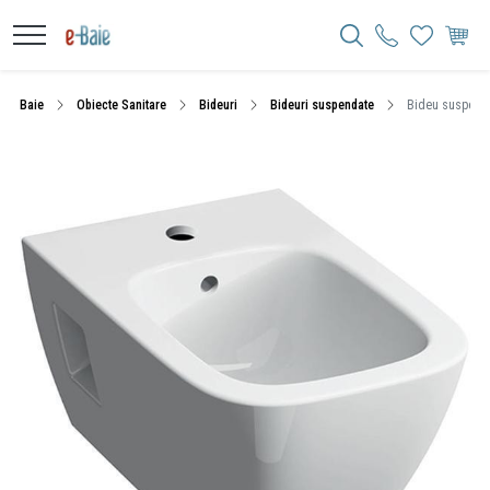
Baie
Obiecte Sanitare
Bideuri
Bideuri suspendate
Bideu suspendat