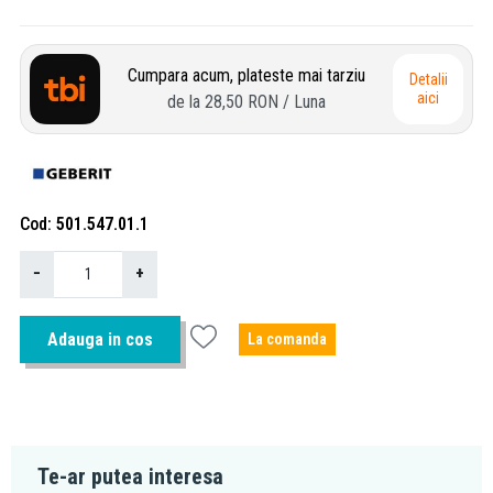
Cumpara acum, plateste mai tarziu
Detalii
aici
de la
28,50 RON
/ Luna
Cod
501.547.01.1
−
+
Adauga in cos
La comanda
Te-ar putea interesa