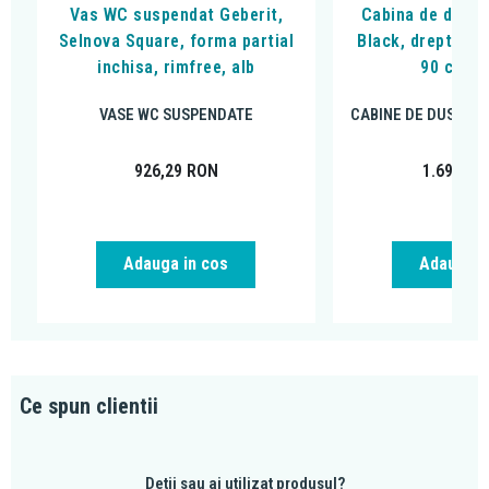
Vas WC suspendat Geberit,
Cabina de dus, F
Selnova Square, forma partial
Black, dreptungh
inchisa, rimfree, alb
90 cm, n
VASE WC SUSPENDATE
CABINE DE DUS DR
926,29
RON
1.699,00
Adauga in cos
Adauga i
Ce spun clientii
Detii sau ai utilizat produsul?