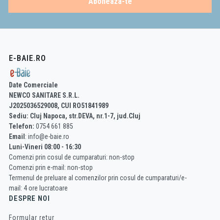
Aboneaza-te
E-BAIE.RO
Date Comerciale
NEWCO SANITARE S.R.L.
J2025036529008, CUI RO51841989
Sediu: Cluj Napoca, str.DEVA, nr.1-7, jud.Cluj
Telefon:
0754 661 885
Email
: info@e-baie.ro
Luni-Vineri 08:00 - 16:30
Comenzi prin cosul de cumparaturi: non-stop
Comenzi prin e-mail: non-stop
Termenul de preluare al comenzilor prin cosul de cumparaturi/e-
mail: 4 ore lucratoare
DESPRE NOI
Formular retur