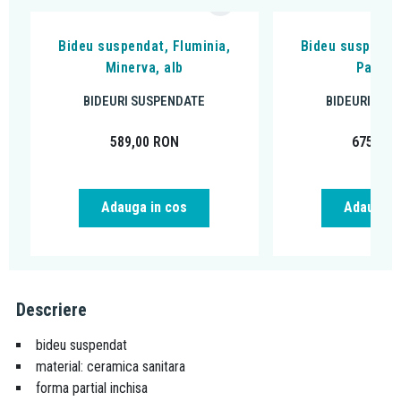
Bideu suspendat, Fluminia,
Bideu suspendat
Minerva, alb
Paris, 
BIDEURI SUSPENDATE
BIDEURI SUS
589,00
RON
675,00
Adauga in cos
Adauga i
Descriere
bideu suspendat
material: ceramica sanitara
forma partial inchisa