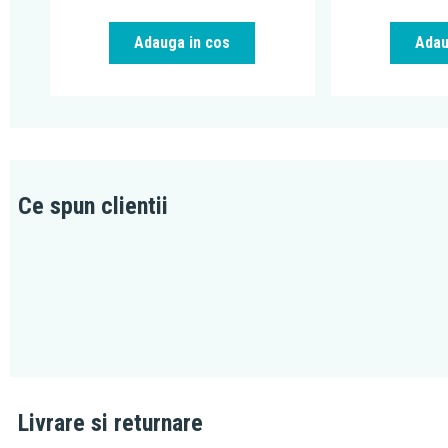
Adauga in cos
Adau
Ce spun clientii
Livrare si returnare