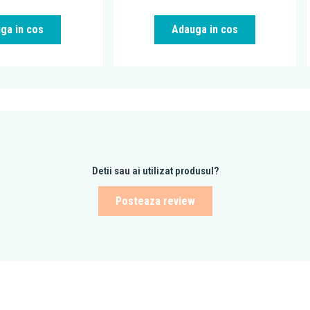
ga in cos
Adauga in cos
Detii sau ai utilizat produsul?
Posteaza review