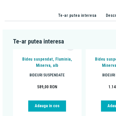
Te-ar putea interesa
Descr
Te-ar putea interesa
Bideu suspendat, Fluminia,
Bideu susp
Minerva, alb
Minerva
BIDEURI SUSPENDATE
BIDEUR
589,00
RON
1.1
Adauga in cos
Adau