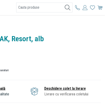
I
AK, Resort, alb
paraturi
nală
Deschidere colet la livrare
alitate
Livrare cu verificarea coletului