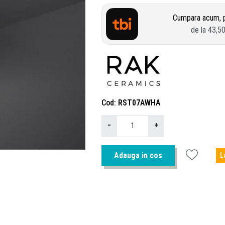
Cumpara acum, p
de la
43,5
Cod
RST07AWHA
−
+
Adauga in cos
L