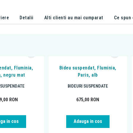
iere
Detalii
Alti clienti au mai cumparat
Ce spun c
endat, Fluminia,
Bideu suspendat, Fluminia,
, negru mat
Paris, alb
I SUSPENDATE
BIDEURI SUSPENDATE
49,00
RON
675,00
RON
ga in cos
Adauga in cos