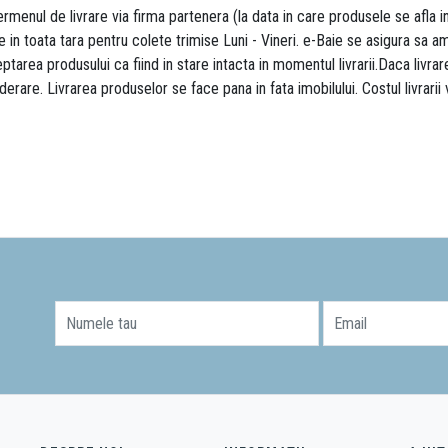
rmenul de livrare via firma partenera (la data in care produsele se afla i
re in toata tara pentru colete trimise Luni - Vineri. e-Baie se asigura sa
area produsului ca fiind in stare intacta in momentul livrarii.Daca livr
derare. Livrarea produselor se face pana in fata imobilului. Costul livrarii
Numele tau
Email