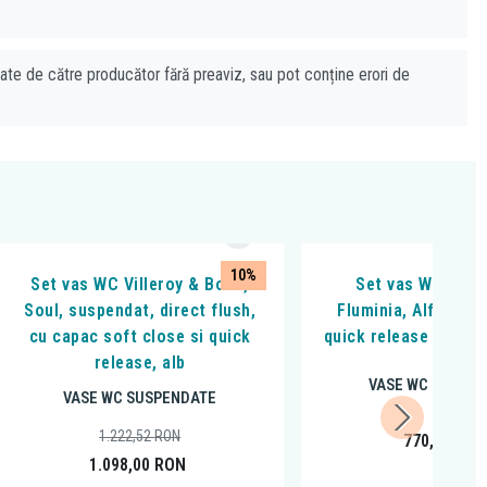
cate de către producător fără preaviz, sau pot conține erori de
10%
Set vas WC Villeroy & Boch,
Set vas WC susp
Soul, suspendat, direct flush,
Fluminia, Alfonzo,
cu capac soft close si quick
quick release si soft
release, alb
VASE WC SUSPE
VASE WC SUSPENDATE
1.222,52
RON
770,00
RO
1.098,00
RON