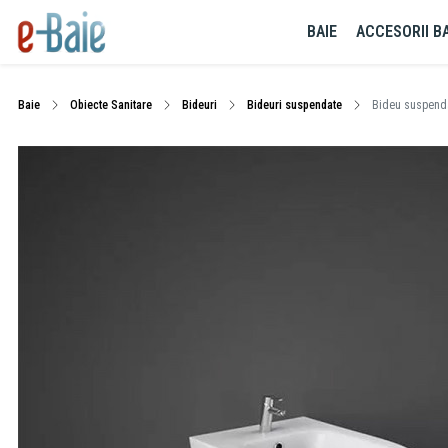
BAIE
ACCESORII BA
Baie
Obiecte Sanitare
Bideuri
Bideuri suspendate
Bideu suspendat