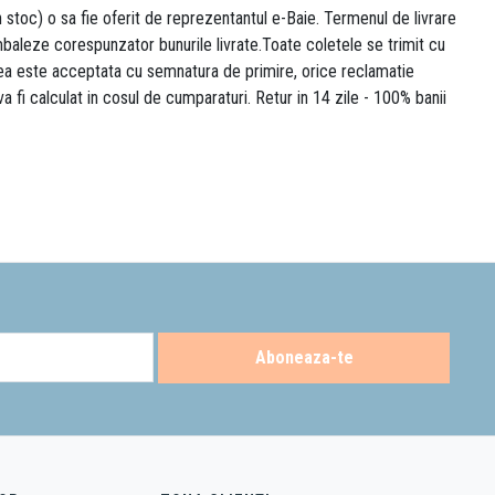
n stoc) o sa fie oferit de reprezentantul e-Baie. Termenul de livrare
 ambaleze corespunzator bunurile livrate.Toate coletele se trimit cu
area este acceptata cu semnatura de primire, orice reclamatie
 va fi calculat in cosul de cumparaturi. Retur in 14 zile - 100% banii
Aboneaza-te