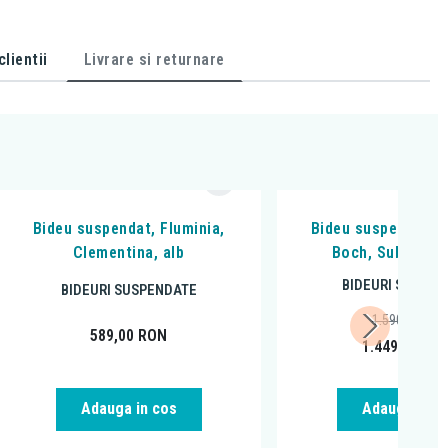
lientii
Livrare si returnare
Bideu suspendat, Fluminia,
Bideu suspendat, V
Clementina, alb
Boch, Subway 3.
BIDEURI SUSPEN
BIDEURI SUSPENDATE
1.590,06
RON
589,00
RON
1.449,00
RO
Adauga in cos
Adauga in c