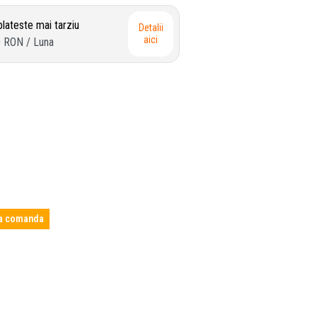
lateste mai tarziu
Detalii
aici
0 RON
/ Luna
a comanda