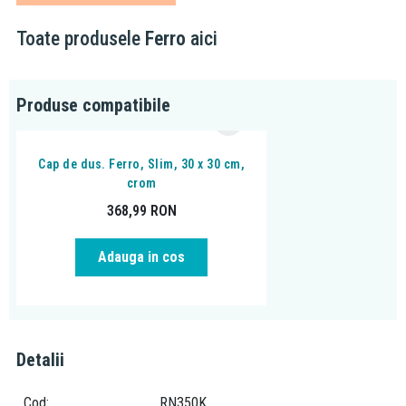
sud-estul Europei. Fiind prezenta pe piata de mai bine de 20 de
ani, grupul Ferro isi asigura locul prin faptul ca produsele lor
Toate produsele
Ferro
aici
vizeaza o calitate excelenta, la preturi accesibile tuturor.
Produse compatibile
Cap de dus. Ferro, Slim, 30 x 30 cm,
crom
368,99
RON
Adauga in cos
Detalii
Cod
RN350K