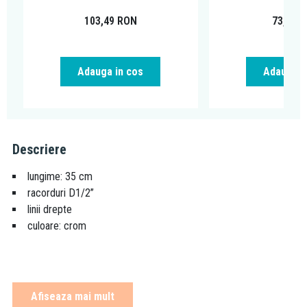
103,49
RON
73,79
R
Adauga in cos
Adauga i
Descriere
lungime: 35 cm
racorduri D1/2”
linii drepte
culoare: crom
Ferro este una dintre cele mai puternice companii producatoare
Afiseaza mai mult
de accesorii tehnico-sanitare, armaturi si sisteme de incalzire din