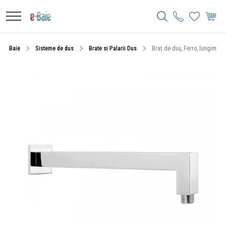
Baie
Sisteme de dus
Brate si Palarii Dus
Braț de duș, Ferro, lungime 35