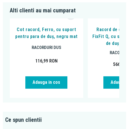
Alti clienti au mai cumparat
Cot racord, Ferro, cu suport
Racord de duș,
pentru para de duș, negru mat
FixFit Q, cu supo
de duș, ne
RACORDURI DUS
RACORDUR
116,99
RON
566,97
Adauga in cos
Adauga i
Ce spun clientii