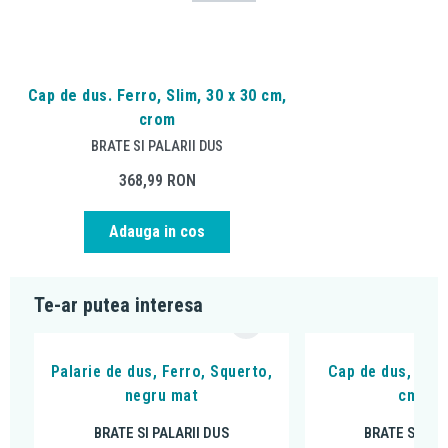
Cap de dus. Ferro, Slim, 30 x 30 cm,
crom
BRATE SI PALARII DUS
368,99
RON
Adauga in cos
Te-ar putea interesa
Palarie de dus, Ferro, Squerto,
Cap de dus, Ferr
negru mat
cm, c
BRATE SI PALARII DUS
BRATE SI PAL