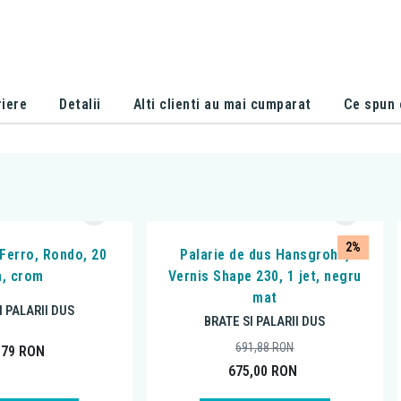
iere
Detalii
Alti clienti au mai cumparat
Ce spun c
2%
 Ferro, Rondo, 20
Palarie de dus Hansgrohe,
, crom
Vernis Shape 230, 1 jet, negru
mat
I PALARII DUS
BRATE SI PALARII DUS
691,88
RON
,79
RON
675,00
RON