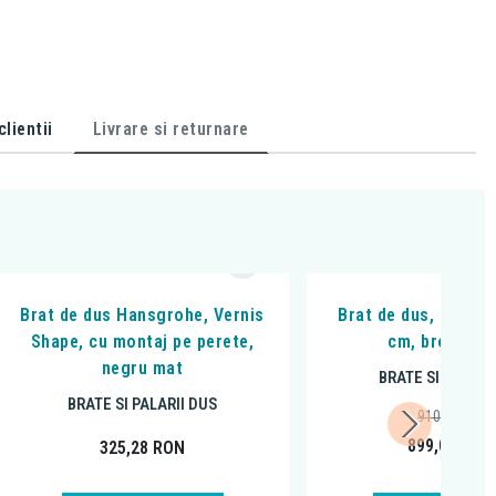
lientii
Livrare si returnare
Brat de dus Hansgrohe, Vernis
Brat de dus, Hansgr
Shape, cu montaj pe perete,
cm, bronz per
negru mat
BRATE SI PALARI
BRATE SI PALARII DUS
910,75
RON
899,00
RON
325,28
RON