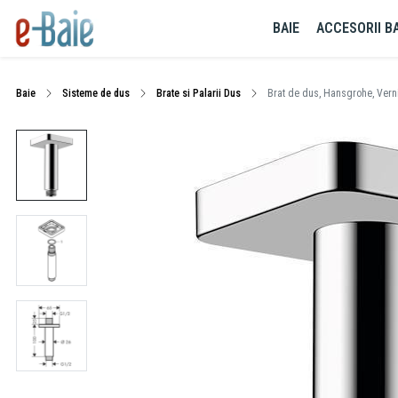
BAIE
ACCESORII BA
Baie
Sisteme de dus
Brate si Palarii Dus
Brat de dus, Hansgrohe, Vern