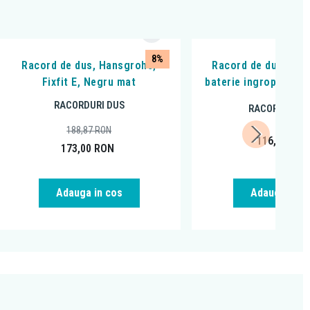
8%
Racord de dus, Hansgrohe,
Racord de dus, Ferr
Fixfit E, Negru mat
baterie ingropata, p
RACORDURI DUS
RACORDURI D
188,87
RON
116,99
RO
173,00
RON
Adauga in cos
Adauga in c