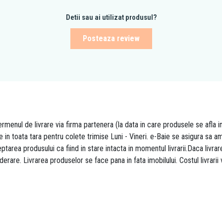
Detii sau ai utilizat produsul?
Posteaza review
rmenul de livrare via firma partenera (la data in care produsele se afla i
re in toata tara pentru colete trimise Luni - Vineri. e-Baie se asigura sa
area produsului ca fiind in stare intacta in momentul livrarii.Daca livr
derare. Livrarea produselor se face pana in fata imobilului. Costul livrarii