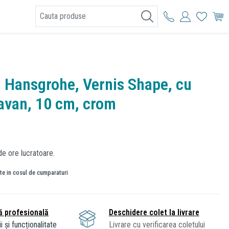
I
, Hansgrohe, Vernis Shape, cu
avan, 10 cm, crom
de ore lucratoare.
ate in cosul de cumparaturi
ă profesională
Deschidere colet la livrare
i și funcționalitate
Livrare cu verificarea coletului