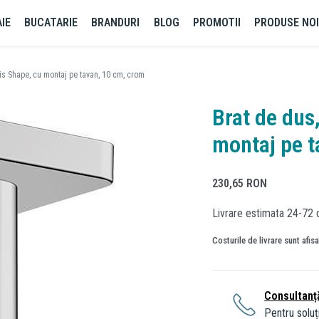
IE
BUCATARIE
BRANDURI
BLOG
PROMOTII
PRODUSE NO
is Shape, cu montaj pe tavan, 10 cm, crom
Brat de dus
montaj pe t
230,65
RON
Livrare estimata 24-72 
Costurile de livrare sunt afis
Consultanț
Pentru soluți