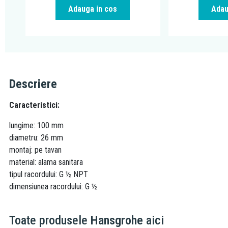
Adauga in cos
Adau
Descriere
Caracteristici:
lungime: 100 mm
diametru: 26 mm
montaj: pe tavan
material: alama sanitara
tipul racordului: G ½ NPT
dimensiunea racordului: G ½
Toate produsele
Hansgrohe
aici