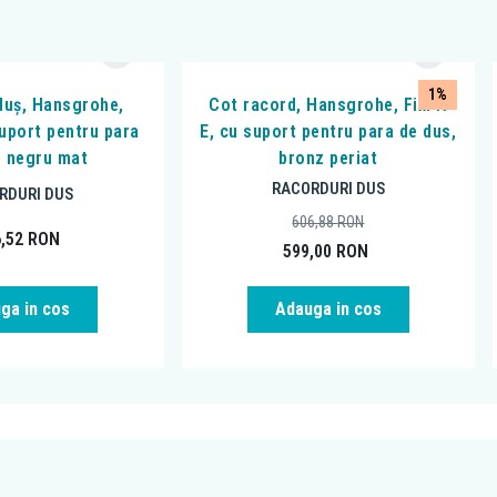
1%
duș, Hansgrohe,
Cot racord, Hansgrohe, FixFit
suport pentru para
E, cu suport pentru para de dus,
, negru mat
bronz periat
RACORDURI DUS
RDURI DUS
606,88
RON
6,52
RON
599,00
RON
ga in cos
Adauga in cos