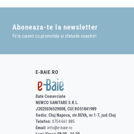
Aboneaza-te la newsletter
Fii la curent cu promotiile si sfaturile noastre!
E-BAIE.RO
Date Comerciale
NEWCO SANITARE S.R.L.
J2025036529008, CUI RO51841989
Sediu: Cluj Napoca, str.DEVA, nr.1-7, jud.Cluj
Telefon:
0754 661 885
Email
: info@e-baie.ro
Luni-Vineri 08:00 - 16:30