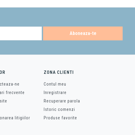
Aboneaza-te
OR
ZONA CLIENTI
cteaza-ne
Contul meu
ari frecvente
Inregistrare
site
Recuperare parola
Istoric comenzi
onarea litigiilor
Produse favorite