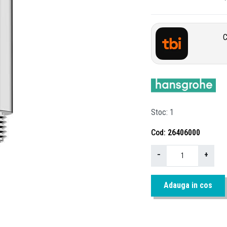
C
Stoc
1
Cod
26406000
−
+
Adauga in cos