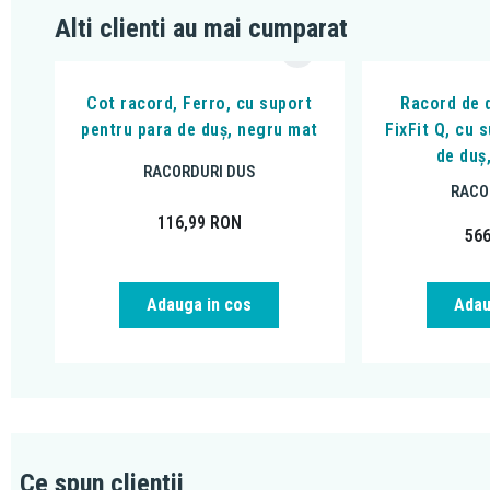
Alti clienti au mai cumparat
Cot racord, Ferro, cu suport
Racord de 
pentru para de duș, negru mat
FixFit Q, cu 
de duș
RACORDURI DUS
RACO
116,99
RON
56
Adauga in cos
Adau
Ce spun clientii