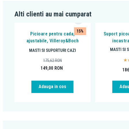
Alti clienti au mai cumparat
15%
Picioare pentru cada,
Suport pico
ajustabile, Villeroy&Boch
incastr
MASTI SI 
MASTI SI SUPORTURI CAZI
175,62
RON
149,00
RON
18
Adau
Adauga in cos