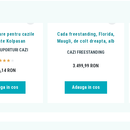
are pentru cazile
Cada freestanding, Florida,
ate Kolpasan
Maugli, de colt dreapta, alb
SUPORTURI CAZI
CAZI FREESTANDING
3.499,99
RON
6,14
RON
ga in cos
Adauga in cos