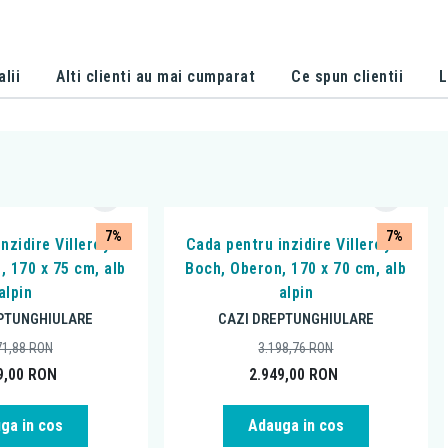
alii
Alti clienti au mai cumparat
Ce spun clientii
L
7%
7%
nzidire Villeroy &
Cada pentru inzidire Villeroy &
, 170 x 75 cm, alb
Boch, Oberon, 170 x 70 cm, alb
alpin
alpin
PTUNGHIULARE
CAZI DREPTUNGHIULARE
71,88
RON
3.198,76
RON
9,00
RON
2.949,00
RON
ga in cos
Adauga in cos