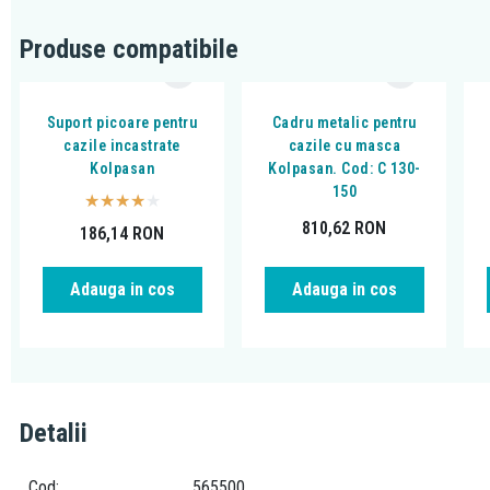
Produse compatibile
Suport picoare pentru
Cadru metalic pentru
cazile incastrate
cazile cu masca
Kolpasan
Kolpasan. Cod: C 130-
150
810,62
RON
186,14
RON
Adauga in cos
Adauga in cos
Detalii
Cod
565500