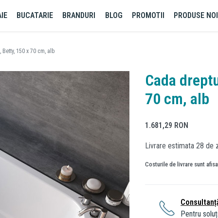
IE
BUCATARIE
BRANDURI
BLOG
PROMOTII
PRODUSE NO
Betty, 150 x 70 cm, alb
Cada dreptu
70 cm, alb
1.681,29
RON
Livrare estimata 28 de z
Costurile de livrare sunt afis
Consultanț
Pentru soluți