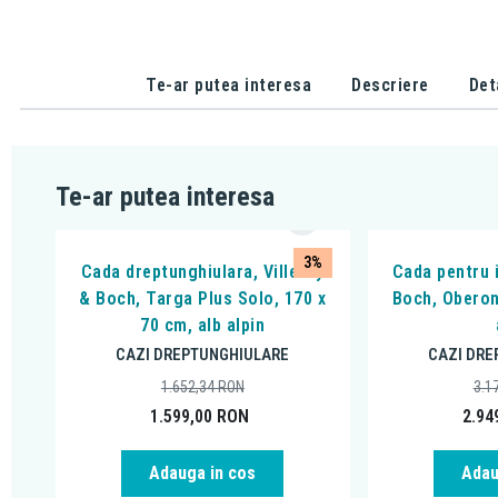
Te-ar putea interesa
Descriere
Det
Te-ar putea interesa
3%
Cada dreptunghiulara, Villeroy
Cada pentru i
& Boch, Targa Plus Solo, 170 x
Boch, Oberon
70 cm, alb alpin
CAZI DREPTUNGHIULARE
CAZI DRE
1.652,34
RON
3.1
1.599,00
RON
2.94
Adauga in cos
Adau