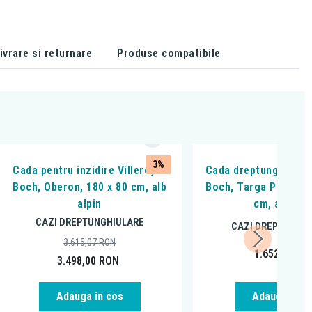
ivrare si returnare
Produse compatibile
3%
Cada pentru inzidire Villeroy &
Cada dreptunghiulara
Boch, Oberon, 180 x 80 cm, alb
Boch, Targa Plus Sol
alpin
cm, alb alpi
CAZI DREPTUNGHIULARE
CAZI DREPTUNGH
3.615,07
RON
1.652,34
RO
3.498,00
RON
Adauga in cos
Adauga in c