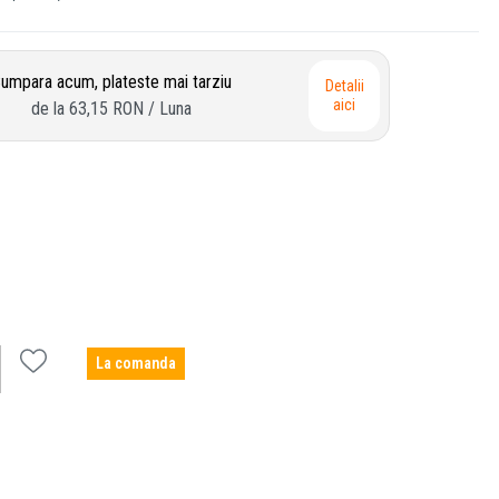
umpara acum, plateste mai tarziu
Detalii
aici
de la
63,15 RON
/ Luna
La comanda