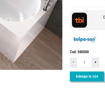
C
Cod
565500
−
+
Adauga in cos