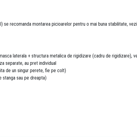
rial) se recomanda montarea picioarelor pentru o mai buna stabilitate, ve
asca laterala + structura metalica de rigidizare (cadru de rigidizare), 
 separate, au pret individual
ita de un singur perete, fie pe colt)
pe stanga sau pe dreapta)