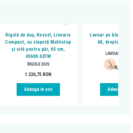
Rigolă de duș, Kessel, Linearis
Lavoar pe blat Flumi
Compact, cu clapetă Multistop
60, dreptunghiul
și sită pentru păr, 65 cm,
LAVOARE PE B
45600.62FM
RIGOLE DUS
448,00
RO
1.226,75
RON
Adauga in cos
Adauga in c