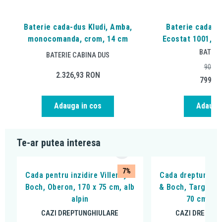
Baterie cada-dus Kludi, Amba,
Baterie cada-d
monocomanda, crom, 14 cm
Ecostat 1001, t
BATERI
BATERIE CABINA DUS
908,4
2.326,93
RON
799,0
Adauga in cos
Adauga 
Te-ar putea interesa
7%
Cada pentru inzidire Villeroy &
Cada dreptunghiul
Boch, Oberon, 170 x 75 cm, alb
& Boch, Targa Plu
alpin
70 cm, alb
CAZI DREPTUNGHIULARE
CAZI DREPTUN