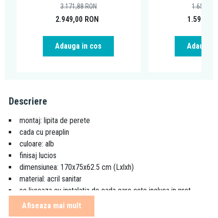
3.171,88
RON
1.652,34
2.949,00
RON
1.599,00
Adauga in cos
Adauga i
Descriere
montaj: lipita de perete
cada cu preaplin
culoare: alb
finisaj lucios
dimensiunea: 170x75x62.5 cm (Lxlxh)
material: acril sanitar
se livreaza cu instalatia de cada care este inclusa in pret
design-ul elegant al cazii este evidentiat de liniile clasice si
Afiseaza mai mult
forma ovala