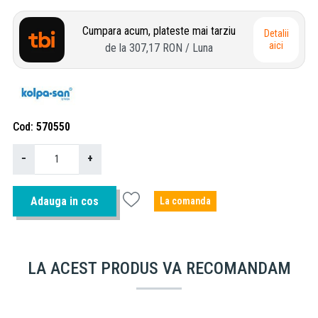
Cumpara acum, plateste mai tarziu
Detalii
aici
de la
307,17 RON
/ Luna
Cod
570550
−
+
Adauga in cos
La comanda
LA ACEST PRODUS VA RECOMANDAM