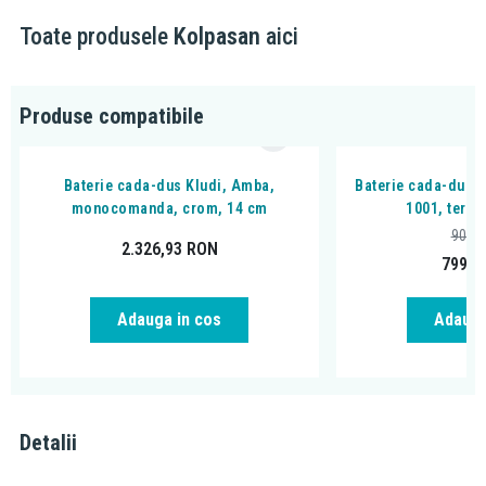
este rezistenta impotriva petelor astfel fiind usor de intretinut
Toate produsele
Kolpasan
aici
cada poate fi comandata si in varianta cu hidromasaj
Produse compatibile
Baterie cada-dus Kludi, Amba,
Baterie cada-dus,
monocomanda, crom, 14 cm
1001, term
908,
2.326,93
RON
799,0
Adauga in cos
Adauga
Detalii