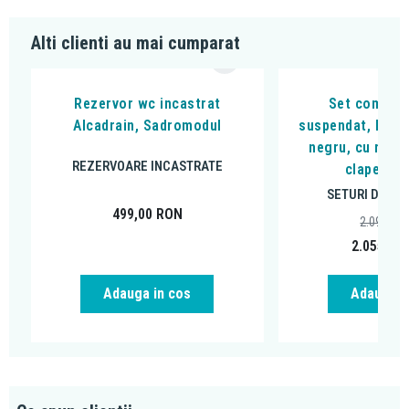
Alti clienti au mai cumparat
Rezervor wc incastrat
Set complet
Alcadrain, Sadromodul
suspendat, Flumi
negru, cu rezer
REZERVOARE INCASTRATE
clapeta n
SETURI DE BAI
499,00
RON
2.097,01
2.055,06
Adauga in cos
Adauga i