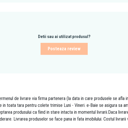
Detii sau ai utilizat produsul?
Posteaza review
rmenul de livrare via firma partenera (la data in care produsele se afla i
re in toata tara pentru colete trimise Luni - Vineri. e-Baie se asigura sa
area produsului ca fiind in stare intacta in momentul livrarii.Daca livr
derare. Livrarea produselor se face pana in fata imobilului. Costul livrarii