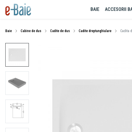
BAIE
ACCESORII BA
Baie
Cabine de dus
Cadite de dus
Cadite dreptunghiulare
Cadita d