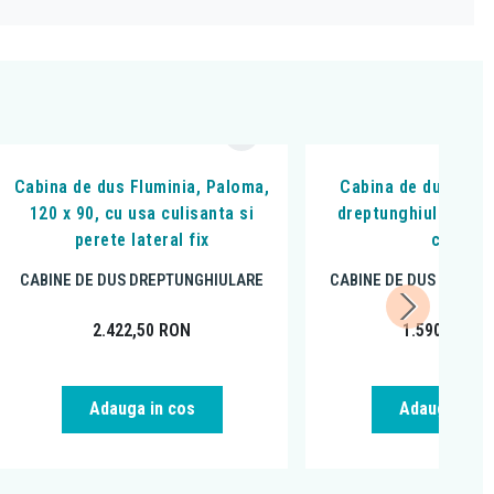
Cabina de dus Fluminia, Paloma,
Cabina de dus Flumin
120 x 90, cu usa culisanta si
dreptunghiulara 120
perete lateral fix
crom
CABINE DE DUS DREPTUNGHIULARE
CABINE DE DUS DREPT
2.422,50
RON
1.590,00
RO
Adauga in cos
Adauga in c