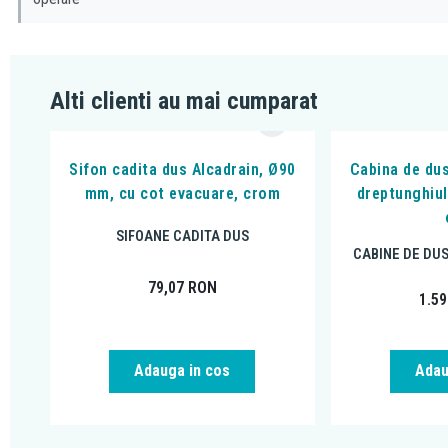
Alti clienti au mai cumparat
Sifon cadita dus Alcadrain, Ø90
Cabina de dus
mm, cu cot evacuare, crom
dreptunghiul
SIFOANE CADITA DUS
CABINE DE DU
79,07
RON
1.5
Adauga in cos
Adau