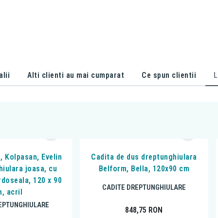
alii
Alti clienti au mai cumparat
Ce spun clientii
L
, Kolpasan, Evelin
Cadita de dus dreptunghiulara
hiulara joasa, cu
Belform, Bella, 120x90 cm
rdoseala, 120 x 90
CADITE DREPTUNGHIULARE
, acril
EPTUNGHIULARE
848,75
RON