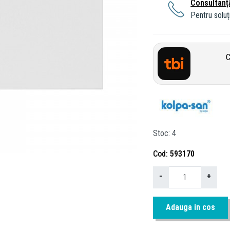
Consultanț
Pentru soluți
C
Stoc
4
Cod
593170
−
+
Adauga in cos