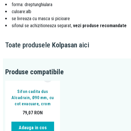
forma: dreptunghiulara
culoare:alb
se livreaza cu masca si picioare
sifonul se achizitioneaza separat,
vezi produse recomandate
Toate produsele
Kolpasan
aici
Produse compatibile
Sifon cadita dus
Alcadrain, Ø90 mm, cu
cot evacuare, crom
79,07
RON
Adauga in cos