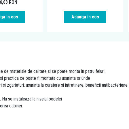
16,03
RON
ga in cos
Adauga in cos
ie de materiale de calitate si se poate monta in patru feluri
i practica ce poate fi montata cu usurinta oriunde
uri si zgarieturi; usurinta la curatare si intretinere, beneficii antibacterien
Nu se instaleaza la nivelul podelei
cerea cabinei