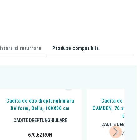
ivrare si returnare
Produse compatibile
Cadita de dus dreptunghiulara
Cadita de dus, O
Belform, Bella, 100X80 cm
CAMDEN, 70 x 120 cm,
lucios
CADITE DREPTUNGHIULARE
CADITE DREPTUNG
1.573,59
RON
670,62
RON