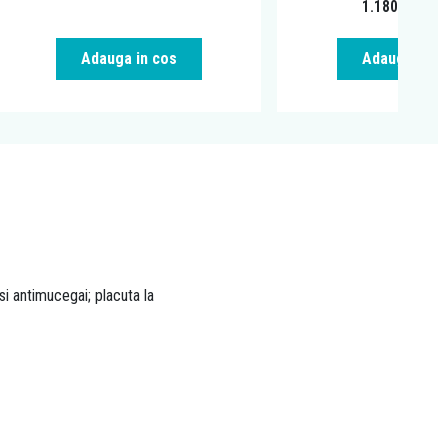
1.180,00
RO
Adauga in cos
Adauga in c
e si antimucegai; placuta la