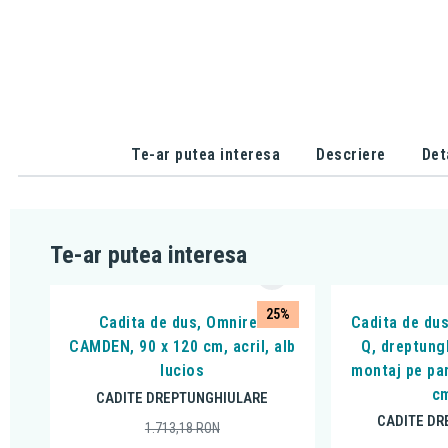
Te-ar putea interesa
Descriere
Det
Te-ar putea interesa
25%
Cadita de dus, Omnires
Cadita de dus
CAMDEN, 90 x 120 cm, acril, alb
Q, dreptung
lucios
montaj pe pa
cm
CADITE DREPTUNGHIULARE
CADITE DR
1.713,18
RON