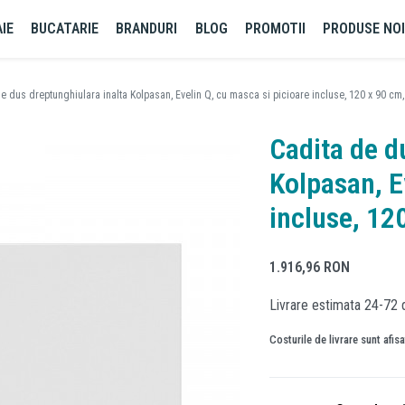
IE
BUCATARIE
BRANDURI
BLOG
PROMOTII
PRODUSE NO
e dus dreptunghiulara inalta Kolpasan, Evelin Q, cu masca si picioare incluse, 120 x 90 cm, 
Cadita de d
Kolpasan, E
incluse, 120
1.916,96
RON
Livrare estimata 24-72 
Costurile de livrare sunt afis