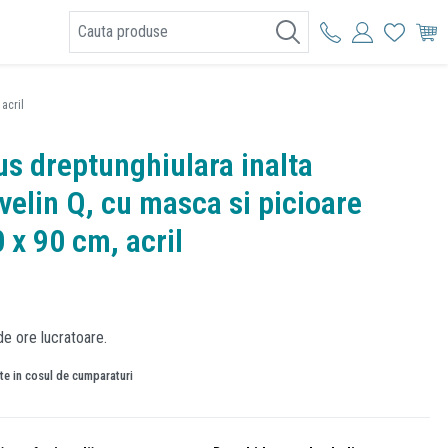
I
acril
us dreptunghiulara inalta
velin Q, cu masca si picioare
 x 90 cm, acril
de ore lucratoare.
ate in cosul de cumparaturi