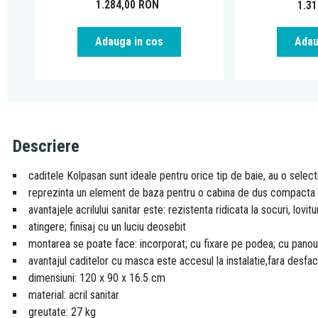
1.284,00
RON
1.3
Adauga in cos
Adau
Descriere
caditele Kolpasan sunt ideale pentru orice tip de baie, au o select
reprezinta un element de baza pentru o cabina de dus compacta s
avantajele acrilului sanitar este: rezistenta ridicata la socuri, lovit
atingere; finisaj cu un luciu deosebit
montarea se poate face: incorporat; cu fixare pe podea; cu panou. 
avantajul caditelor cu masca este accesul la instalatie,fara desfa
dimensiuni: 120 x 90 x 16.5 cm
material: acril sanitar
greutate: 27 kg