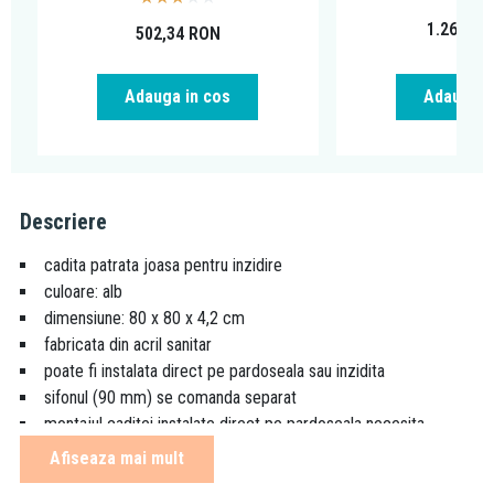
1.260,39
502,34
RON
Adauga in cos
Adauga i
Descriere
cadita patrata joasa pentru inzidire
culoare: alb
dimensiune: 80 x 80 x 4,2 cm
fabricata din acril sanitar
poate fi instalata direct pe pardoseala sau inzidita
sifonul (90 mm) se comanda separat
montajul caditei instalate direct pe pardoseala necesita
realizarea unei adancituri sub cadita
Afiseaza mai mult