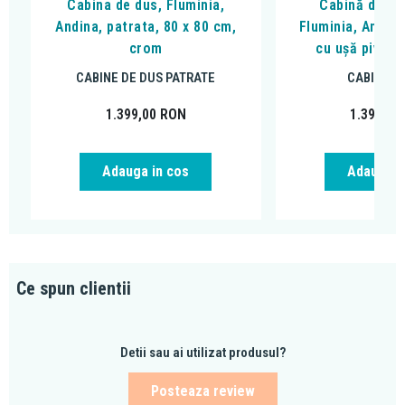
Cabina de dus, Fluminia,
Cabină de du
Andina, patrata, 80 x 80 cm,
Fluminia, Anda 8
crom
cu ușă pivota
CABINE DE DUS PATRATE
CABINE D
1.399,00
RON
1.399,00
Adauga in cos
Adauga i
Ce spun clientii
Detii sau ai utilizat produsul?
Posteaza review