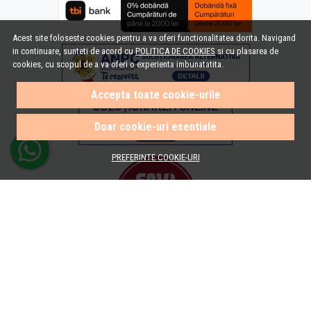
Acest site foloseste cookies pentru a va oferi functionalitatea dorita. Navigand
in continuare, sunteti de acord cu
POLITICA DE COOKIES
si cu plasarea de
cookies, cu scopul de a va oferi o experienta imbunatatita.
Accepta toate cookie-urile
Doar cookie-uri esentiale
PREFERINTE COOKIE-URI
© e-Baie.ro 2026
Magazin online creat cu MerchantPro