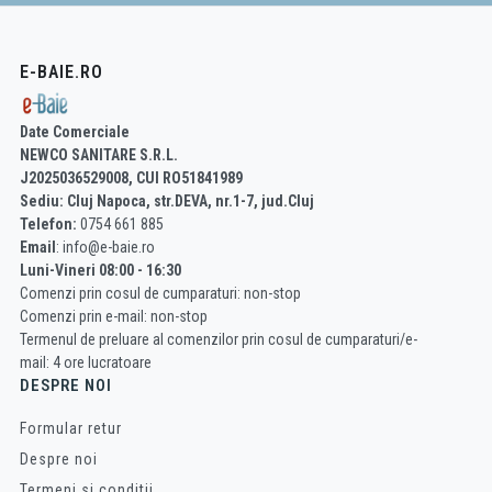
E-BAIE.RO
Date Comerciale
NEWCO SANITARE S.R.L.
J2025036529008, CUI RO51841989
Sediu: Cluj Napoca, str.DEVA, nr.1-7, jud.Cluj
Telefon:
0754 661 885
Email
: info@e-baie.ro
Luni-Vineri 08:00 - 16:30
Comenzi prin cosul de cumparaturi: non-stop
Comenzi prin e-mail: non-stop
Termenul de preluare al comenzilor prin cosul de cumparaturi/e-
mail: 4 ore lucratoare
DESPRE NOI
Formular retur
Despre noi
Termeni si conditii