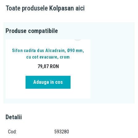
Este compatibila cu cabinele de dus cu dimensiunile de 80 x 80
Toate produsele
Kolpasan
aici
cm
Se fabrica si la dimensiunea de 90 x 90 cm
Produse compatibile
Sifon cadita dus Alcadrain, Ø90 mm,
cu cot evacuare, crom
79,07
RON
Adauga in cos
Detalii
Cod
593280