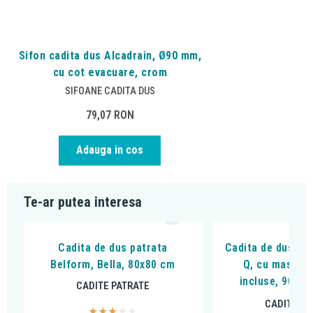
Sifon cadita dus Alcadrain, Ø90 mm,
cu cot evacuare, crom
SIFOANE CADITA DUS
79,07
RON
Adauga in cos
Te-ar putea interesa
Cadita de dus patrata
Cadita de dus Kol
Belform, Bella, 80x80 cm
Q, cu masca s
incluse, 90 x 9
CADITE PATRATE
CADITE PA