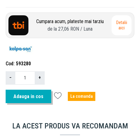
Cumpara acum, plateste mai tarziu
Detalii
aici
de la
27,06 RON
/ Luna
Cod
593280
−
+
Adauga in cos
La comanda
LA ACEST PRODUS VA RECOMANDAM