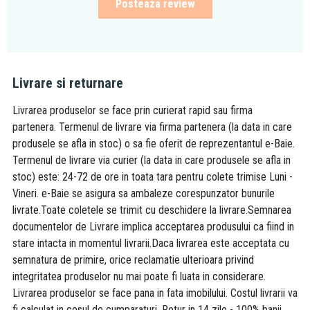
Posteaza review
Livrare si returnare
Livrarea produselor se face prin curierat rapid sau firma
partenera. Termenul de livrare via firma partenera (la data in care
produsele se afla in stoc) o sa fie oferit de reprezentantul e-Baie.
Termenul de livrare via curier (la data in care produsele se afla in
stoc) este: 24-72 de ore in toata tara pentru colete trimise Luni -
Vineri. e-Baie se asigura sa ambaleze corespunzator bunurile
livrate.Toate coletele se trimit cu deschidere la livrare.Semnarea
documentelor de Livrare implica acceptarea produsului ca fiind in
stare intacta in momentul livrarii.Daca livrarea este acceptata cu
semnatura de primire, orice reclamatie ulterioara privind
integritatea produselor nu mai poate fi luata in considerare.
Livrarea produselor se face pana in fata imobilului. Costul livrarii va
fi calculat in cosul de cumparaturi. Retur in 14 zile - 100% banii