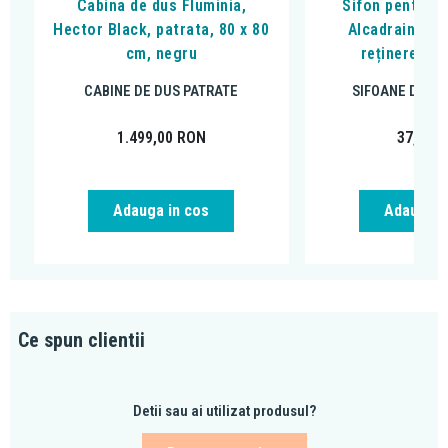
Cabina de dus Fluminia,
Sifon pentru p
Hector Black, patrata, 80 x 80
Alcadrain, cu
cm, negru
reținere a m
CABINE DE DUS PATRATE
SIFOANE DE P
1.499,00
RON
37,33
R
Adauga in cos
Adauga i
Ce spun clientii
Detii sau ai utilizat produsul?