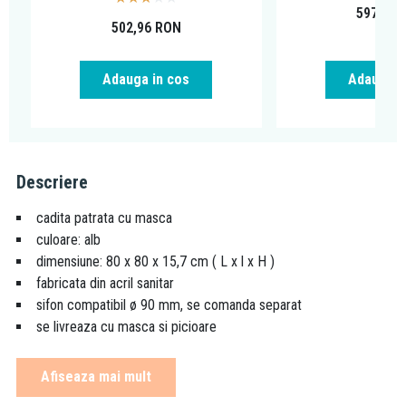
597,27
502,96
RON
Adauga in cos
Adauga i
Descriere
cadita patrata cu masca
culoare: alb
dimensiune: 80 x 80 x 15,7 cm ( L x l x H )
fabricata din acril sanitar
sifon compatibil ø 90 mm, se comanda separat
se livreaza cu masca si picioare
Este compatibila cu cabinele de dus cu dimensiunile de 80x80
Afiseaza mai mult