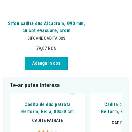
Sifon cadita dus Alcadrain, Ø90 mm,
cu cot evacuare, crom
SIFOANE CADITA DUS
79,07
RON
Adauga in cos
Te-ar putea interesa
Cadita de dus patrata
Cadita de du
Belform, Bella, 80x80 cm
Belform, Bella
CADITE PATRATE
CADITE PA