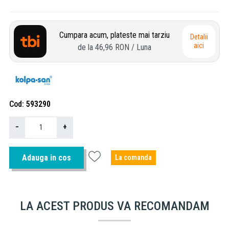
Cumpara acum, plateste mai tarziu
Detalii
aici
de la
46,96 RON
/ Luna
Cod
593290
−
+
Adauga in cos
La comanda
LA ACEST PRODUS VA RECOMANDAM