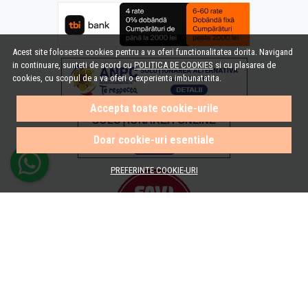
Acest site foloseste cookies pentru a va oferi functionalitatea dorita. Navigand
in continuare, sunteti de acord cu
POLITICA DE COOKIES
si cu plasarea de
cookies, cu scopul de a va oferi o experienta imbunatatita.
Accepta toate cookie-urile
Doar cookie-uri esentiale
PREFERINTE COOKIE-URI
© e-Baie.ro 2026
Magazin online creat cu MerchantPro