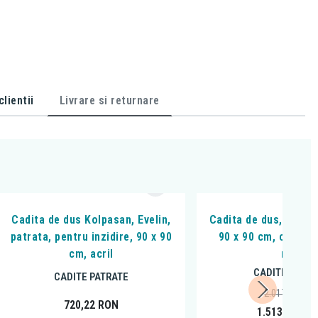
lientii
Livrare si returnare
Cadita de dus Kolpasan, Evelin,
Cadita de dus, Omnir
patrata, pentru inzidire, 90 x 90
90 x 90 cm, compoz
cm, acril
mat
CADITE PATRA
CADITE PATRATE
2.017,75
RON
720,22
RON
1.513,00
RO