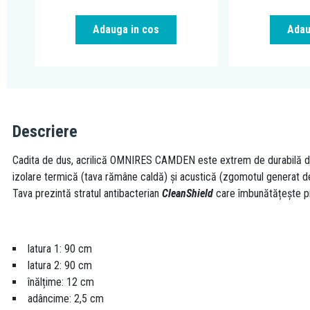
Adauga in cos
Adau
Descriere
Cadita de dus, acrilică OMNIRES CAMDEN este extrem de durabilă datori
izolare termică (tava rămâne caldă) și acustică (zgomotul generat de p
Tava prezintă stratul antibacterian
CleanShield
care îmbunătățește prop
latura 1: 90 cm
latura 2: 90 cm
înălțime: 12 cm
adâncime: 2,5 cm