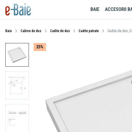
BAIE
ACCESORII BA
Baie
Cabine de dus
Cadite de dus
Cadite patrate
Cadita de dus, O
25%