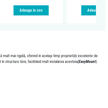
Adauga in cos
Adauga in c
 mult mai rigidă, oferind în același timp proprietăți excelente de
 structura tăvii, facilitând mult instalarea acesteia
(EasyMount
).