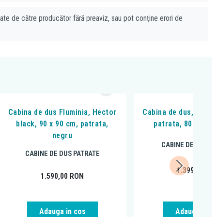
cate de către producător fără preaviz, sau pot conține erori de
Cabina de dus Fluminia, Hector
Cabina de dus, Flumin
black, 90 x 90 cm, patrata,
patrata, 80 x 80 
negru
CABINE DE DUS P
CABINE DE DUS PATRATE
1.399,00
RO
1.590,00
RON
Adauga in cos
Adauga in c