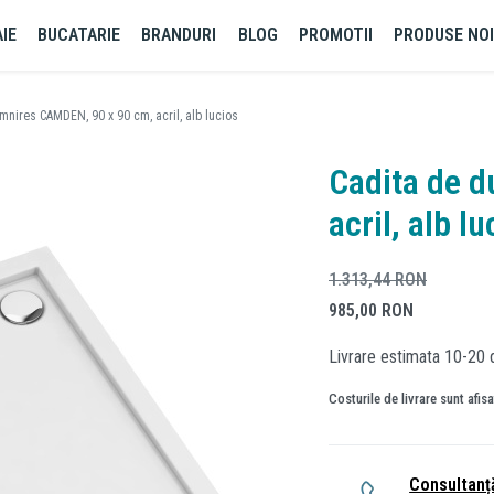
IE
BUCATARIE
BRANDURI
BLOG
PROMOTII
PRODUSE NO
mnires CAMDEN, 90 x 90 cm, acril, alb lucios
Cadita de 
acril, alb lu
1.313,44
RON
985,00
RON
Livrare estimata 10-20 d
Costurile de livrare sunt afis
Consultanț