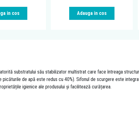
ga in cos
Adauga in cos
tă substratului său stabilizator multistrat care face întreaga structură
icăturile de apă este redus cu 40%). Sifonul de scurgere este integrat în
rietățile igienice ale produsului și facilitează curățarea.