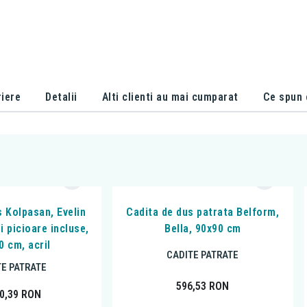
iere
Detalii
Alti clienti au mai cumparat
Ce spun c
s Kolpasan, Evelin
Cadita de dus patrata Belform,
i picioare incluse,
Bella, 90x90 cm
0 cm, acril
CADITE PATRATE
TE PATRATE
596,53
RON
60,39
RON