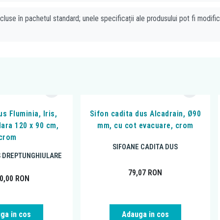
cluse în pachetul standard; unele specificații ale produsului pot fi modifi
s Fluminia, Iris,
Sifon cadita dus Alcadrain, Ø90
lara 120 x 90 cm,
mm, cu cot evacuare, crom
crom
SIFOANE CADITA DUS
S DREPTUNGHIULARE
79,07
RON
90,00
RON
ga in cos
Adauga in cos