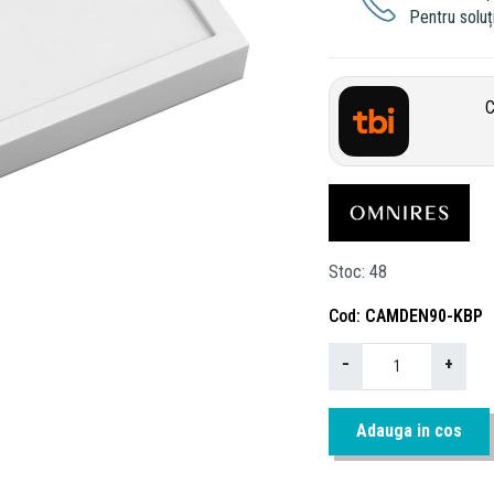
Pentru soluți
C
Stoc
48
Cod
CAMDEN90-KBP
−
+
Adauga in cos