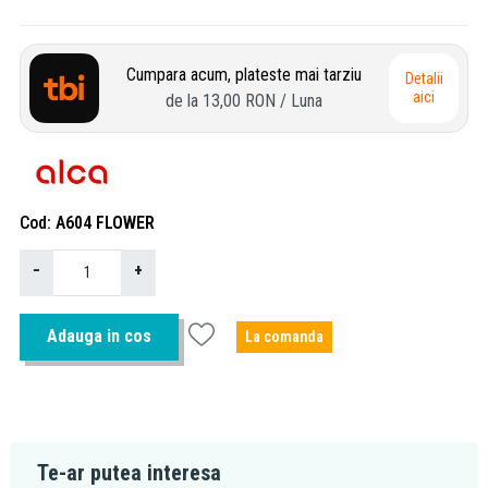
Cumpara acum, plateste mai tarziu
Detalii
aici
de la
13,00 RON
/ Luna
Cod
A604 FLOWER
−
+
Adauga in cos
La comanda
Te-ar putea interesa