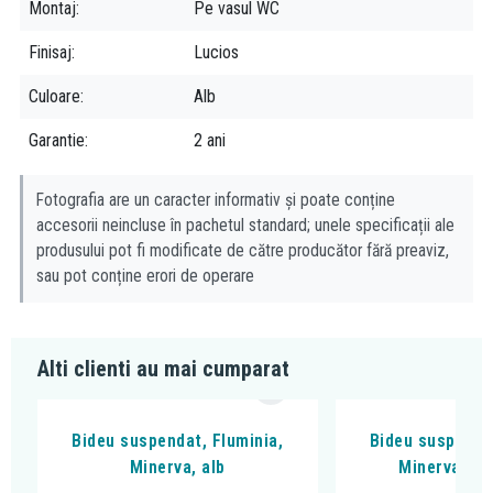
Montaj
Pe vasul WC
Finisaj
Lucios
Culoare
Alb
Garantie
2 ani
Fotografia are un caracter informativ și poate conține
accesorii neincluse în pachetul standard; unele specificații ale
produsului pot fi modificate de către producător fără preaviz,
sau pot conține erori de operare
Alti clienti au mai cumparat
Bideu suspendat, Fluminia,
Bideu suspendat
Minerva, alb
Minerva, ne