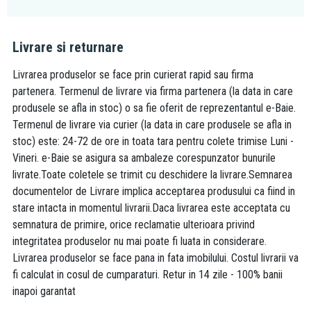
Livrare si returnare
Livrarea produselor se face prin curierat rapid sau firma
partenera. Termenul de livrare via firma partenera (la data in care
produsele se afla in stoc) o sa fie oferit de reprezentantul e-Baie.
Termenul de livrare via curier (la data in care produsele se afla in
stoc) este: 24-72 de ore in toata tara pentru colete trimise Luni -
Vineri. e-Baie se asigura sa ambaleze corespunzator bunurile
livrate.Toate coletele se trimit cu deschidere la livrare.Semnarea
documentelor de Livrare implica acceptarea produsului ca fiind in
stare intacta in momentul livrarii.Daca livrarea este acceptata cu
semnatura de primire, orice reclamatie ulterioara privind
integritatea produselor nu mai poate fi luata in considerare.
Livrarea produselor se face pana in fata imobilului. Costul livrarii va
fi calculat in cosul de cumparaturi. Retur in 14 zile - 100% banii
inapoi garantat