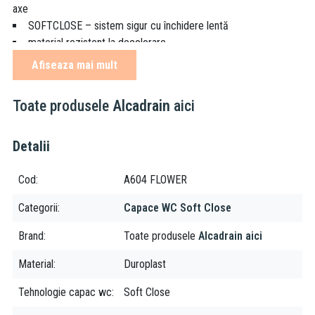
axe
SOFTCLOSE – sistem sigur cu închidere lentă
material rezistent la decolorare
posibilitatea de strângere a balamalei de sus cu ajutorul unei
Afiseaza mai mult
șurubelnițe
material: duroplast cu proprietăți antibacteriene (compuși de
Toate produsele
Alcadrain
aici
argint)
Compatibil cu:
Detalii
Cersanit - Terra
Cod
A604 FLOWER
Kolo - Rekord, Idol
Villeroy & Boch - O.Novo
Categorii
Capace WC Soft Close
Brand
Toate produsele
Alcadrain aici
Material
Duroplast
Tehnologie capac wc
Soft Close