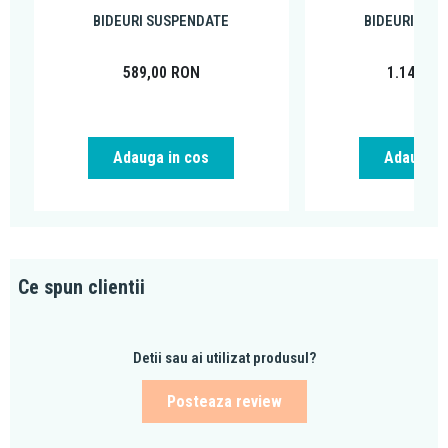
BIDEURI SUSPENDATE
BIDEURI SUS
589,00
RON
1.149,00
Adauga in cos
Adauga i
Ce spun clientii
Detii sau ai utilizat produsul?
Posteaza review