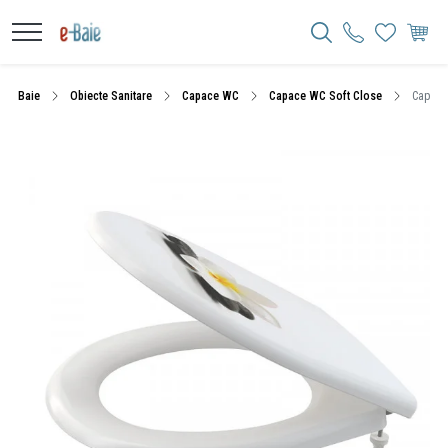
Baie
Obiecte Sanitare
Capace WC
Capace WC Soft Close
Capac W