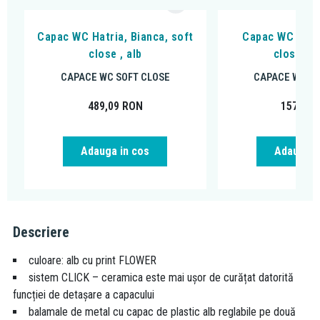
Capac WC Hatria, Bianca, soft
Capac WC Kolo,
close , alb
close, pl
CAPACE WC SOFT CLOSE
CAPACE WC SO
489,09
RON
157,31
Adauga in cos
Adauga i
Descriere
culoare: alb cu print FLOWER
sistem CLICK – ceramica este mai ușor de curățat datorită
funcției de detașare a capacului
balamale de metal cu capac de plastic alb reglabile pe două