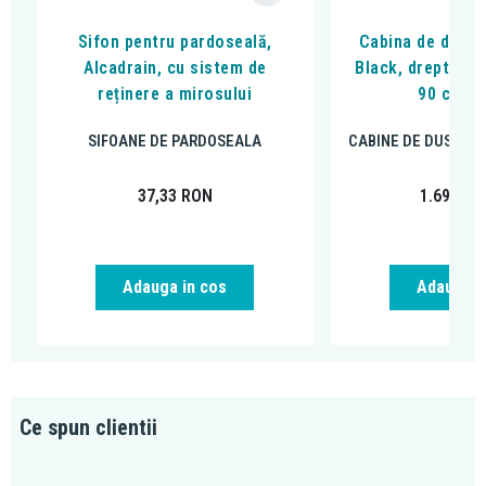
Sifon pentru pardoseală,
Cabina de dus, F
Alcadrain, cu sistem de
Black, dreptungh
reținere a mirosului
90 cm, n
SIFOANE DE PARDOSEALA
CABINE DE DUS DR
37,33
RON
1.699,00
Adauga in cos
Adauga i
Ce spun clientii