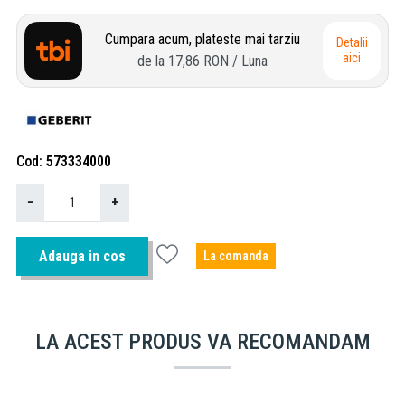
Cumpara acum, plateste mai tarziu
Detalii
aici
de la
17,86 RON
/ Luna
Cod
573334000
−
+
Adauga in cos
La comanda
LA ACEST PRODUS VA RECOMANDAM