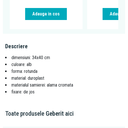
Adauga i
Adauga in cos
Descriere
dimensiuni: 34x40 cm
culoare: alb
forma: rotunda
material: duroplast
materialul samierei: alama cromata
fixare: de jos
Toate produsele
Geberit
aici