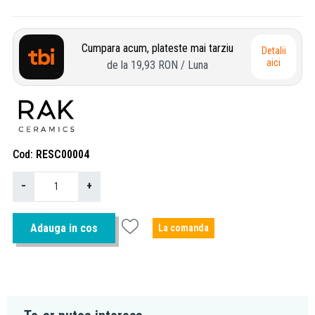
Cumpara acum, plateste mai tarziu
Detalii
aici
de la
19,93 RON
/ Luna
Cod
RESC00004
−
+
Adauga in cos
La comanda