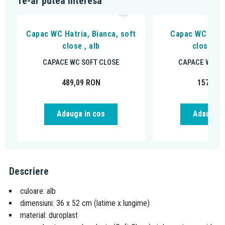
Te-ar putea interesa
Capac WC Hatria, Bianca, soft
Capac WC Kolo,
close , alb
close, pl
CAPACE WC SOFT CLOSE
CAPACE WC SO
489,09
RON
157,31
Adauga in cos
Adauga i
Descriere
culoare: alb
dimensiuni: 36 x 52 cm (latime x lungime)
material: duroplast