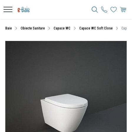
Baie
Obiecte Sanitare
Capace WC
Capace WC Soft Close
Capac W