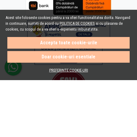
Acest site foloseste cookies pentru a va oferi functionalitatea dorita. Navigand
in continuare, sunteti de acord cu
POLITICA DE COOKIES
si cu plasarea de
cookies, cu scopul de a va oferi o experienta imbunatatita.
Accepta toate cookie-urile
Doar cookie-uri esentiale
PREFERINTE COOKIE-URI
© e-Baie.ro 2026
Magazin online creat cu MerchantPro