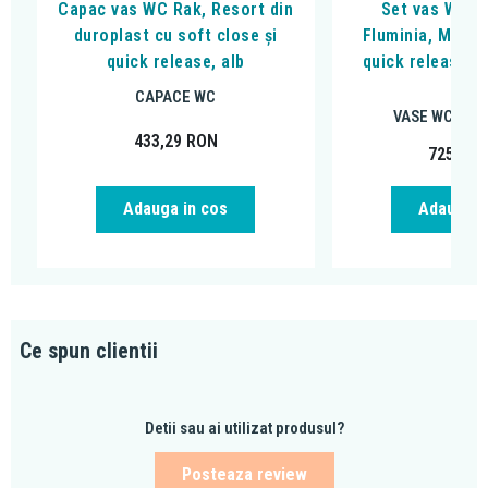
Capac vas WC Rak, Resort din
Set vas WC s
duroplast cu soft close și
Fluminia, Miner
quick release, alb
quick release si
alb
CAPACE WC
VASE WC SUS
433,29
RON
725,00
Adauga in cos
Adauga i
Ce spun clientii
Detii sau ai utilizat produsul?
Posteaza review