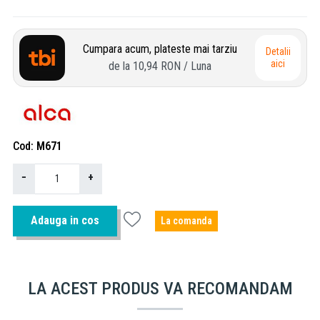
Cumpara acum, plateste mai tarziu
Detalii
aici
de la
10,94 RON
/ Luna
Cod
M671
−
+
Adauga in cos
La comanda
LA ACEST PRODUS VA RECOMANDAM