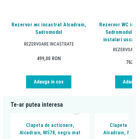
Rezervor wc incastrat Alcadrain,
Rezervor WC incas
Sadromodul
Sadromodul, Ec
instalari uscate
REZERVOARE INCASTRATE
REZERVOARE 
499,00
RON
762,6
Adauga in cos
Adauga 
Te-ar putea interesa
Clapeta de actionare,
Clapeta de a
Alcadrain, M578, negru mat
Alcadrain, M678