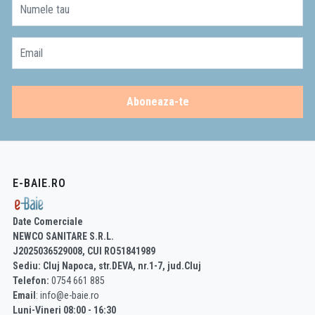
Numele tau
Email
Aboneaza-te
E-BAIE.RO
Date Comerciale
NEWCO SANITARE S.R.L.
J2025036529008, CUI RO51841989
Sediu: Cluj Napoca, str.DEVA, nr.1-7, jud.Cluj
Telefon:
0754 661 885
Email
: info@e-baie.ro
Luni-Vineri 08:00 - 16:30