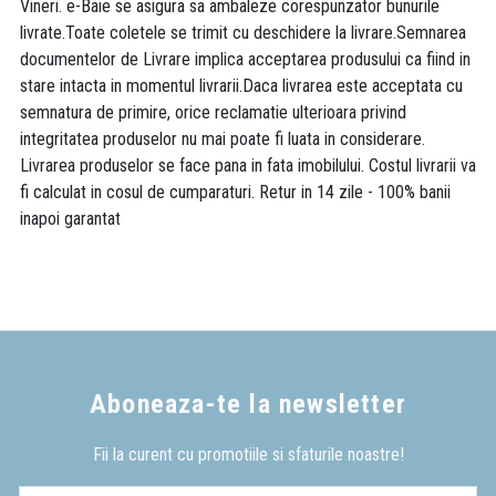
Vineri. e-Baie se asigura sa ambaleze corespunzator bunurile
livrate.Toate coletele se trimit cu deschidere la livrare.Semnarea
documentelor de Livrare implica acceptarea produsului ca fiind in
stare intacta in momentul livrarii.Daca livrarea este acceptata cu
semnatura de primire, orice reclamatie ulterioara privind
integritatea produselor nu mai poate fi luata in considerare.
Livrarea produselor se face pana in fata imobilului. Costul livrarii va
fi calculat in cosul de cumparaturi. Retur in 14 zile - 100% banii
inapoi garantat
Aboneaza-te la newsletter
Fii la curent cu promotiile si sfaturile noastre!