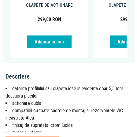
CLAPETE DE ACTIONARE
CLAPETE DE A
299,00
RON
299,00
Adauga in cos
Adauga i
Descriere
datorita profilului sau clapeta iese in evidenta doar 5,5 mm
deasupra placilor
actionare dubla
compatibil cu toate cadrele de montaj si rezervoarele WC
incastrate Alca
finisaj de suprafata: crom lucios
material: plastic