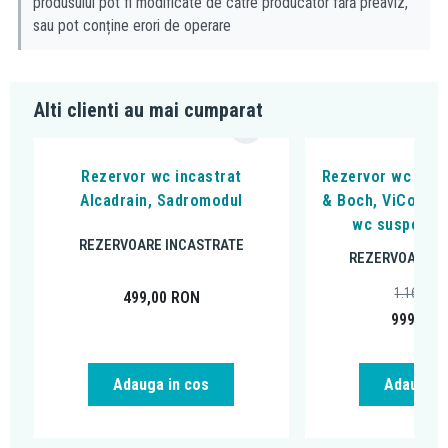
produsului pot fi modificate de către producător fără preaviz,
sau pot conține erori de operare
Alti clienti au mai cumparat
Rezervor wc incastrat
Rezervor wc incas
Alcadrain, Sadromodul
& Boch, ViConnec
wc suspendat
REZERVOARE INCASTRATE
REZERVOARE I
1.166,93
499,00
RON
999,00
Adauga in cos
Adauga i