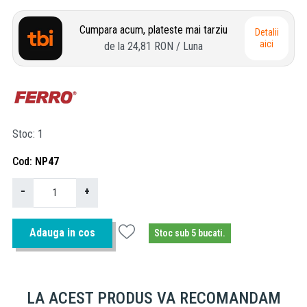
Cumpara acum, plateste mai tarziu
Detalii
aici
de la
24,81 RON
/ Luna
Stoc
1
Cod
NP47
−
+
Adauga in cos
Stoc sub 5 bucati.
LA ACEST PRODUS VA RECOMANDAM