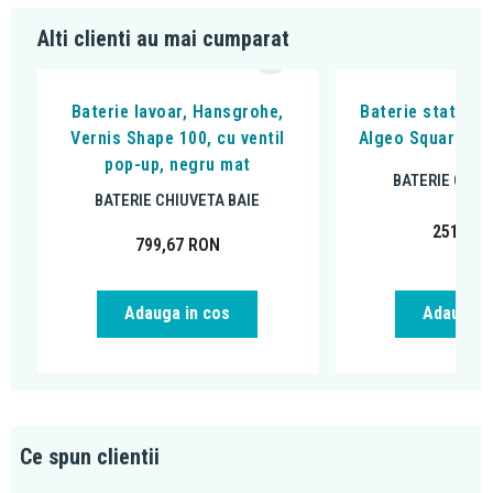
Alti clienti au mai cumparat
Baterie lavoar, Hansgrohe,
Baterie stativa l
Vernis Shape 100, cu ventil
Algeo Square, cu
pop-up, negru mat
BATERIE CHIU
BATERIE CHIUVETA BAIE
251,99
799,67
RON
Adauga in cos
Adauga i
Ce spun clientii