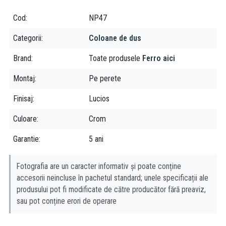
vizeaza o calitate excelenta, la preturi accesibile tuturor.
Cod
NP47
Categorii
Coloane de dus
Brand
Toate produsele
Ferro aici
Montaj
Pe perete
Finisaj
Lucios
Culoare
Crom
Garantie
5 ani
Fotografia are un caracter informativ și poate conține
accesorii neincluse în pachetul standard; unele specificații ale
produsului pot fi modificate de către producător fără preaviz,
sau pot conține erori de operare