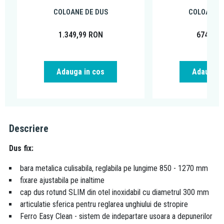
COLOANE DE DUS
COLOANE D
1.349,99
RON
674,99
Adauga in cos
Adauga i
Descriere
Dus fix:
bara metalica culisabila, reglabila pe lungime 850 - 1270 mm
fixare ajustabila pe inaltime
cap dus rotund SLIM din otel inoxidabil cu diametrul 300 mm
articulatie sferica pentru reglarea unghiului de stropire
Ferro Easy Clean - sistem de indepartare usoara a depunerilor