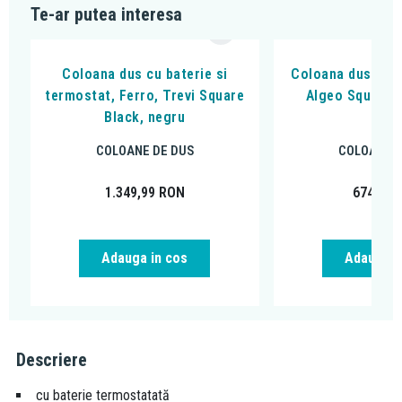
Te-ar putea interesa
Coloana dus cu baterie si
Coloana dus cu b
termostat, Ferro, Trevi Square
Algeo Square, 
Black, negru
cro
COLOANE DE DUS
COLOANE D
1.349,99
RON
674,99
Adauga in cos
Adauga i
Descriere
cu baterie termostatată