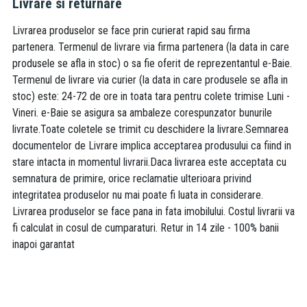
Livrare si returnare
Livrarea produselor se face prin curierat rapid sau firma
partenera. Termenul de livrare via firma partenera (la data in care
produsele se afla in stoc) o sa fie oferit de reprezentantul e-Baie.
Termenul de livrare via curier (la data in care produsele se afla in
stoc) este: 24-72 de ore in toata tara pentru colete trimise Luni -
Vineri. e-Baie se asigura sa ambaleze corespunzator bunurile
livrate.Toate coletele se trimit cu deschidere la livrare.Semnarea
documentelor de Livrare implica acceptarea produsului ca fiind in
stare intacta in momentul livrarii.Daca livrarea este acceptata cu
semnatura de primire, orice reclamatie ulterioara privind
integritatea produselor nu mai poate fi luata in considerare.
Livrarea produselor se face pana in fata imobilului. Costul livrarii va
fi calculat in cosul de cumparaturi. Retur in 14 zile - 100% banii
inapoi garantat