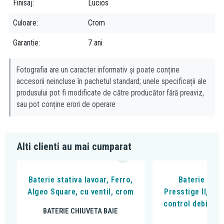
Finisaj
Lucios
Culoare
Crom
Garantie
7 ani
Fotografia are un caracter informativ și poate conține
accesorii neincluse în pachetul standard; unele specificații ale
produsului pot fi modificate de către producător fără preaviz,
sau pot conține erori de operare
Alti clienti au mai cumparat
Baterie stativa lavoar, Ferro,
Baterie lavo
Algeo Square, cu ventil, crom
Presstige II, cu
control debit și
BATERIE CHIUVETA BAIE
cro