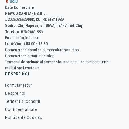
Date Comerciale
NEWCO SANITARE S.R.L.
J2025036529008, CUI RO51841989
Sediu: Cluj Napoca, str.DEVA, nr.1-7, jud.Cluj
Telefon:
0754 661 885
Email
: info@e-baie.ro
Luni-Vineri 08:00 - 16:30
Comenzi prin cosul de cumparaturi: non-stop
Comenzi prin e-mail: non-stop
Termenul de preluare al comenzilor prin cosul de cumparaturi/e-
mail: 4 ore lucratoare
DESPRE NOI
Formular retur
Despre noi
Termeni si conditii
Confidentialitate
Politica de Cookies