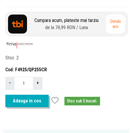
Cumpara acum, plateste mai tarziu
Detalii
aici
de la
74,99 RON
/ Luna
Stoc
2
Cod
F4925/QP255CR
−
+
Adauga in cos
Stoc sub 5 bucati.