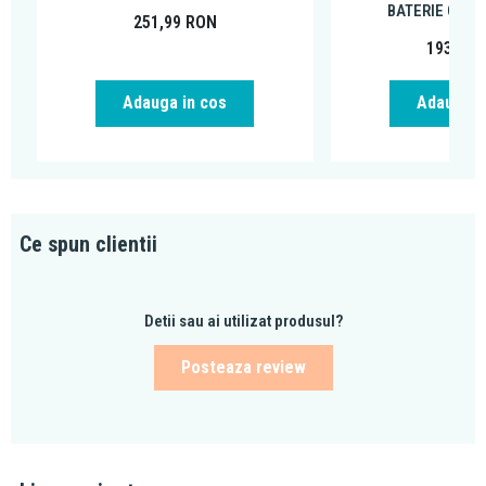
BATERIE CHIU
251,99
RON
193,49
Adauga in cos
Adauga i
Ce spun clientii
Detii sau ai utilizat produsul?
Posteaza review