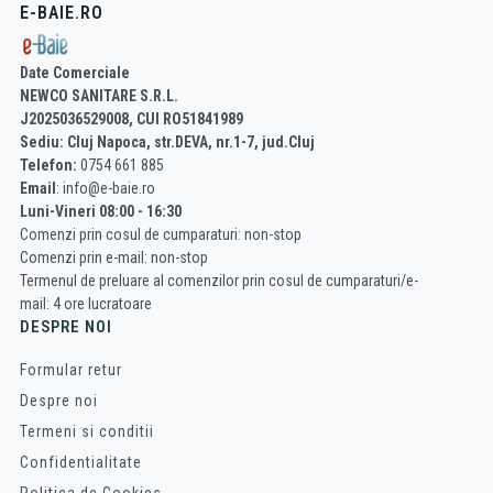
E-BAIE.RO
Date Comerciale
NEWCO SANITARE S.R.L.
J2025036529008, CUI RO51841989
Sediu: Cluj Napoca, str.DEVA, nr.1-7, jud.Cluj
Telefon:
0754 661 885
Email
: info@e-baie.ro
Luni-Vineri 08:00 - 16:30
Comenzi prin cosul de cumparaturi: non-stop
Comenzi prin e-mail: non-stop
Termenul de preluare al comenzilor prin cosul de cumparaturi/e-
mail: 4 ore lucratoare
DESPRE NOI
Formular retur
Despre noi
Termeni si conditii
Confidentialitate
Politica de Cookies