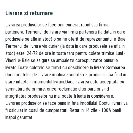
Livrare si returnare
Livrarea produselor se face prin curierat rapid sau firma
partenera. Termenul de livrare via firma partenera (la data in care
produsele se afla in stoc) o sa fie oferit de reprezentantul e-Baie.
Termenul de livrare via curier (la data in care produsele se afla in
stoc) este: 24-72 de ore in toata tara pentru colete trimise Luni -
Vineri. e-Baie se asigura sa ambaleze corespunzator bunurile
livrate.Toate coletele se trimit cu deschidere la livrare.Semnarea
documentelor de Livrare implica acceptarea produsului ca fiind in
stare intacta in momentul livrarii.Daca livrarea este acceptata cu
semnatura de primire, orice reclamatie ulterioara privind
integritatea produselor nu mai poate fi luata in considerare.
Livrarea produselor se face pana in fata imobilului. Costul livrarii va
fi calculat in cosul de cumparaturi. Retur in 14 zile - 100% banii
inapoi garantat