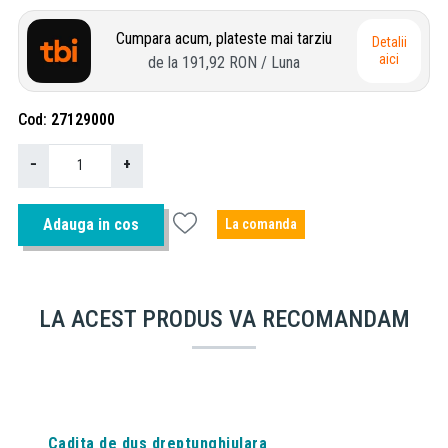
Cumpara acum, plateste mai tarziu
Detalii
aici
de la
191,92 RON
/ Luna
Cod
27129000
−
+
Adauga in cos
La comanda
LA ACEST PRODUS VA RECOMANDAM
Cadita de dus dreptunghiulara