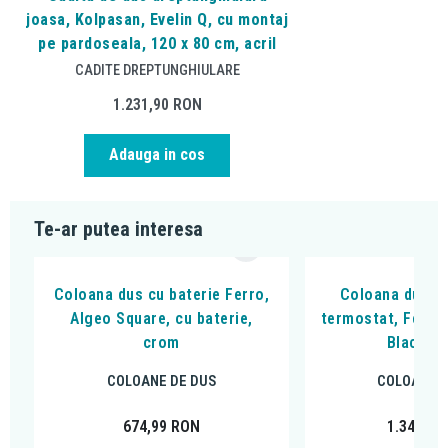
joasa, Kolpasan, Evelin Q, cu montaj
pe pardoseala, 120 x 80 cm, acril
CADITE DREPTUNGHIULARE
1.231,90
RON
Adauga in cos
Te-ar putea interesa
Coloana dus cu baterie Ferro,
Coloana dus cu
Algeo Square, cu baterie,
termostat, Ferro,
crom
Black, n
COLOANE DE DUS
COLOANE D
674,99
RON
1.349,99