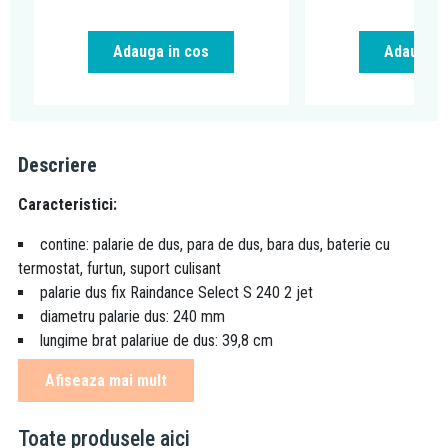
Adauga in cos
Adauga i
Descriere
Caracteristici:
contine: palarie de dus, para de dus, bara dus, baterie cu
termostat, furtun, suport culisant
palarie dus fix Raindance Select S 240 2 jet
diametru palarie dus: 240 mm
lungime brat palariue de dus: 39,8 cm
brat palarie dus pivotant
Afiseaza mai mult
tipul jet palarie dus: RainAir, Rain
buton Select pentru schimbare confortabila intre jeturi
Toate produsele
aici
debit maxim pentru 3 bari: 15 l/min