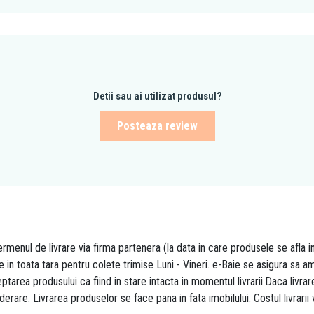
Detii sau ai utilizat produsul?
Posteaza review
rmenul de livrare via firma partenera (la data in care produsele se afla i
re in toata tara pentru colete trimise Luni - Vineri. e-Baie se asigura sa
area produsului ca fiind in stare intacta in momentul livrarii.Daca livr
derare. Livrarea produselor se face pana in fata imobilului. Costul livrarii