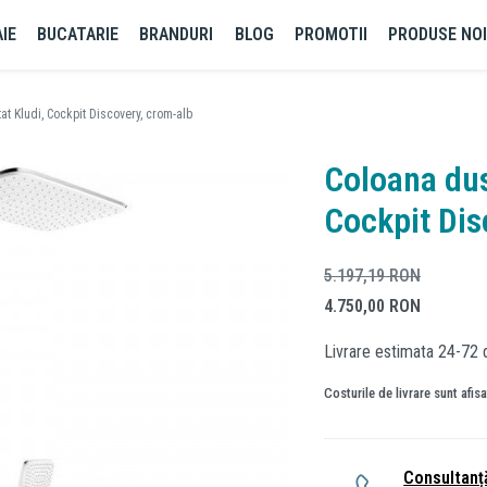
IE
BUCATARIE
BRANDURI
BLOG
PROMOTII
PRODUSE NO
at Kludi, Cockpit Discovery, crom-alb
Coloana dus
Cockpit Dis
5.197,19
RON
4.750,00
RON
Livrare estimata 24-72 
Costurile de livrare sunt afis
Consultanț