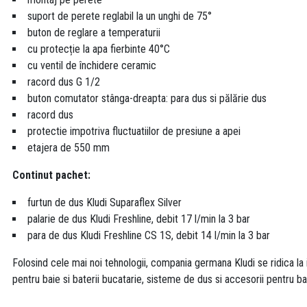
suport de perete reglabil la un unghi de 75°
buton de reglare a temperaturii
cu protecție la apa fierbinte 40°C
cu ventil de închidere ceramic
racord dus G 1/2
buton comutator stânga-dreapta: para dus si pălărie dus
racord dus
protectie impotriva fluctuatiilor de presiune a apei
etajera de 550 mm
Continut pachet:
furtun de dus Kludi Suparaflex Silver
palarie de dus Kludi Freshline, debit 17 l/min la 3 bar
para de dus Kludi Freshline CS 1S, debit 14 l/min la 3 bar
Folosind cele mai noi tehnologii, compania germana Kludi se ridica la 
pentru baie si baterii bucatarie, sisteme de dus si accesorii pentru ba