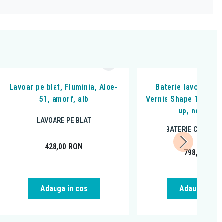
Lavoar pe blat, Fluminia, Aloe-
Baterie lavoar, Ha
51, amorf, alb
Vernis Shape 100, cu 
up, negru m
LAVOARE PE BLAT
BATERIE CHIUVET
428,00
RON
798,68
RO
Adauga in cos
Adauga in c