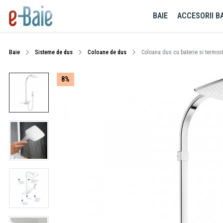
BAIE
ACCESORII BA
Baie
Sisteme de dus
Coloane de dus
Coloana dus cu baterie si termost
8%