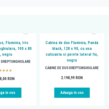
s, Fluminia, Iris
Cabina de dus Fluminia, Panda
nghiulara, 100 x 80
black, 120 x 90, cu usa
, negru
culisanta si perete lateral fix,
negru
S DREPTUNGHIULARE
CABINE DE DUS DREPTUNGHIULARE
2.198,99
RON
90,00
RON
ga in cos
Adauga in cos