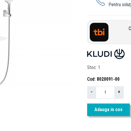
Pentru soluți
C
Stoc
1
Cod
8020091-00
−
+
Adauga in cos