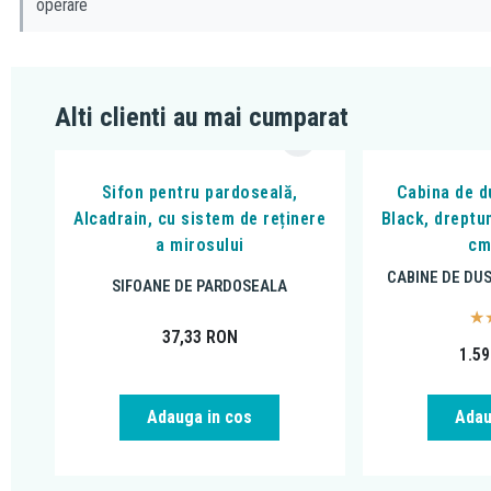
operare
Alti clienti au mai cumparat
Sifon pentru pardoseală,
Cabina de du
Alcadrain, cu sistem de reținere
Black, dreptu
a mirosului
cm
CABINE DE DU
SIFOANE DE PARDOSEALA
37,33
RON
1.5
Adau
Adauga in cos