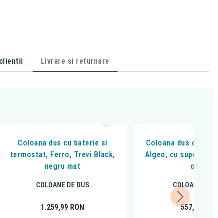
lientii
Livrare si returnare
Coloana dus cu baterie si
Coloana dus cu bater
termostat, Ferro, Trevi Black,
Algeo, cu suport pen
negru mat
crom
COLOANE DE DUS
COLOANE DE 
1.259,99
RON
557,99
RO