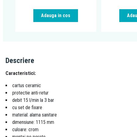
Adauga in cos
Adau
Descriere
Caracteristici:
cartus ceramic
protectie anti-retur
debit 15 l/min la 3 bar
cu set de fixare
material: alama sanitare
dimensiune: 1115 mm
culoare: crom
montaj pe perete