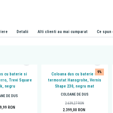
iere
Detalii
Alti clienti au mai cumparat
Ce spun c
9%
s cu baterie si
Coloana dus cu baterie si
erro, Trevi Square
termostat Hansgrohe, Vernis
ck, negru
Shape 230, negru mat
COLOANE DE DUS
NE DE DUS
2.639,27
RON
49,99
RON
2.399,00
RON