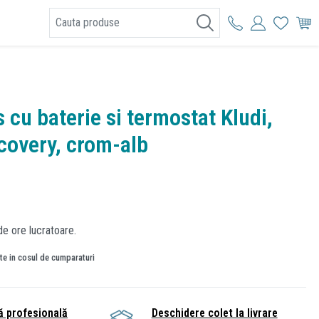
I
 cu baterie si termostat Kludi,
covery, crom-alb
de ore lucratoare.
ate in cosul de cumparaturi
ă profesională
Deschidere colet la livrare