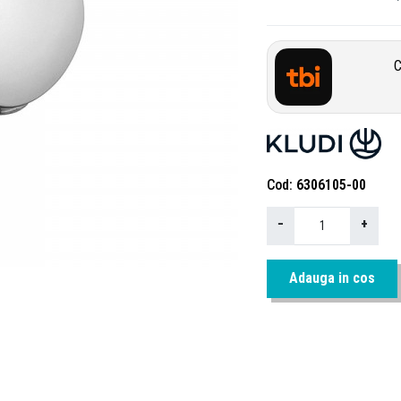
C
Cod
6306105-00
−
+
Adauga in cos