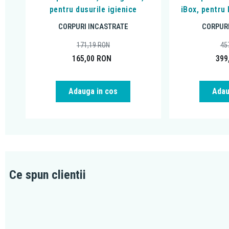
pentru dusurile igienice
iBox, pentru 
CORPURI INCASTRATE
CORPURI
171,19
RON
45
165,00
RON
399
Adauga in cos
Adau
Ce spun clientii