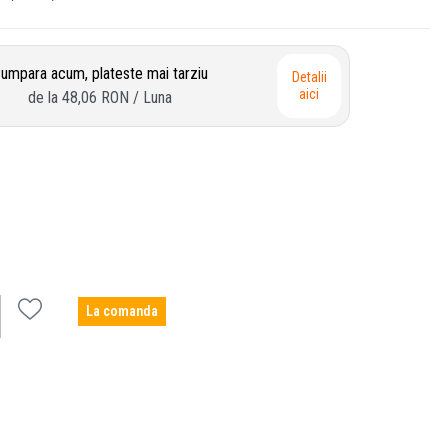
umpara acum, plateste mai tarziu
Detalii
aici
de la
48,06 RON
/ Luna
La comanda