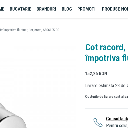
IE
BUCATARIE
BRANDURI
BLOG
PROMOTII
PRODUSE NO
ție împotriva fluctuațiilor, crom, 6306105-00
Cot racord, 
împotriva f
152,26
RON
Livrare estimata 28 de z
Costurile de livrare sunt afis
Consultanț
Pentru soluți