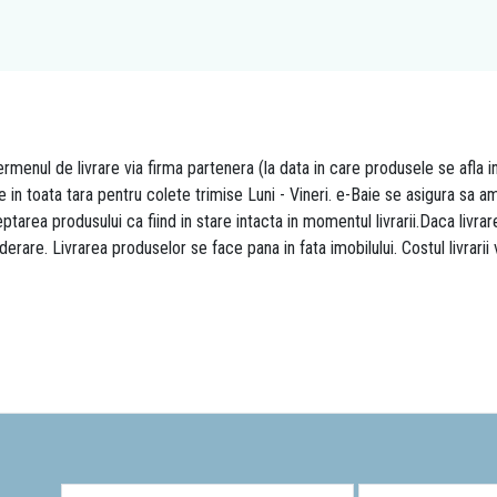
rmenul de livrare via firma partenera (la data in care produsele se afla i
re in toata tara pentru colete trimise Luni - Vineri. e-Baie se asigura sa
area produsului ca fiind in stare intacta in momentul livrarii.Daca livr
derare. Livrarea produselor se face pana in fata imobilului. Costul livrarii