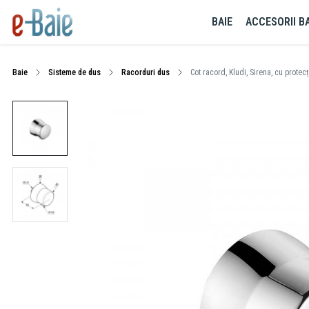
BAIE
ACCESORII BA
Baie
Sisteme de dus
Racorduri dus
Cot racord, Kludi, Sirena, cu protec