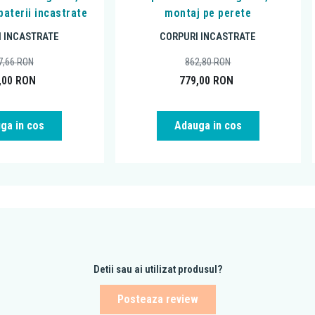
baterii incastrate
montaj pe perete
 INCASTRATE
CORPURI INCASTRATE
7,66
RON
862,80
RON
,00
RON
779,00
RON
ga in cos
Adauga in cos
Detii sau ai utilizat produsul?
Posteaza review