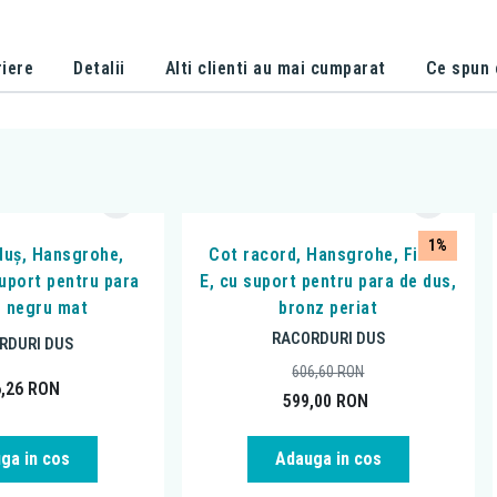
iere
Detalii
Alti clienti au mai cumparat
Ce spun c
1%
duș, Hansgrohe,
Cot racord, Hansgrohe, FixFit
suport pentru para
E, cu suport pentru para de dus,
, negru mat
bronz periat
RACORDURI DUS
RDURI DUS
606,60
RON
6,26
RON
599,00
RON
ga in cos
Adauga in cos