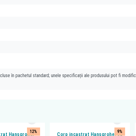
cluse în pachetul standard; unele specificații ale produsului pot fi modifi
12%
9%
trat Hansgrohe,
Corp incastrat Hansgrohe, cu