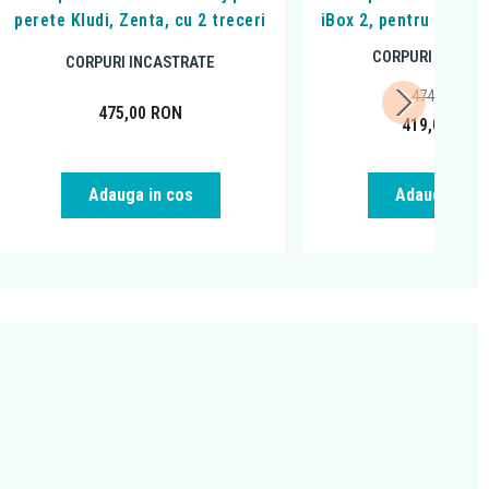
perete Kludi, Zenta, cu 2 treceri
iBox 2, pentru bateri
CORPURI INCAST
CORPURI INCASTRATE
474,87
RON
475,00
RON
419,00
RON
Adauga in cos
Adauga in c