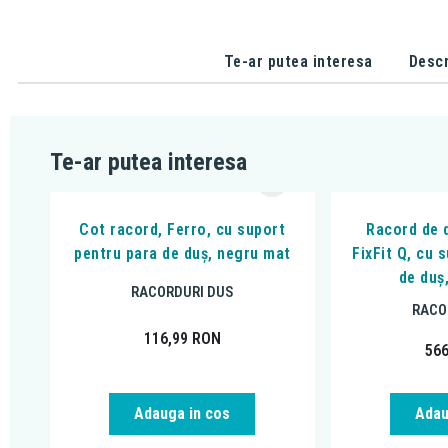
Te-ar putea interesa
Descr
Te-ar putea interesa
Cot racord, Ferro, cu suport
Racord de 
pentru para de duș, negru mat
FixFit Q, cu 
de duș
RACORDURI DUS
RACO
116,99
RON
56
Adauga in cos
Adau