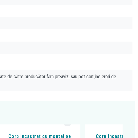
cate de către producător fără preaviz, sau pot conține erori de
Corp incastrat cu montaj pe
Corp încastrat, Ha