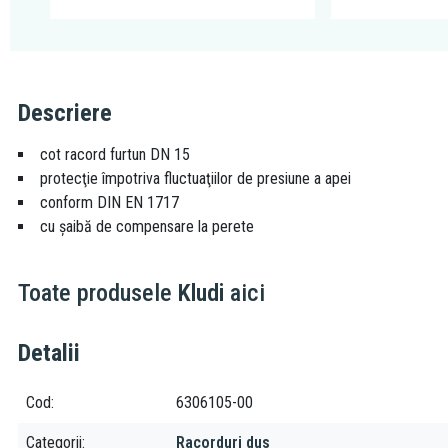
Descriere
cot racord furtun DN 15
protecţie împotriva fluctuaţiilor de presiune a apei
conform DIN EN 1717
cu şaibă de compensare la perete
Toate produsele
Kludi
aici
Detalii
Cod
6306105-00
Categorii
Racorduri dus