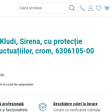
I
Kludi, Sirena, cu protecție
luctuațiilor, crom, 6306105-00
ile.
ate in cosul de cumparaturi
ă profesională
Deschidere colet la livrare
i și funcționalitate
Livrare cu verificarea coletului