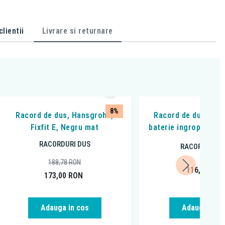
lientii
Livrare si returnare
8%
Racord de dus, Hansgrohe,
Racord de dus, Ferr
Fixfit E, Negru mat
baterie ingropata, p
RACORDURI DUS
RACORDURI D
188,78
RON
116,99
RO
173,00
RON
Adauga in cos
Adauga in c