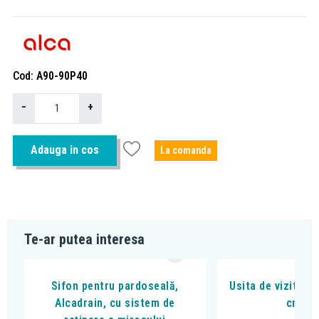
Cod
A90-90P40
−
+
Adauga in cos
La comanda
Te-ar putea interesa
Sifon pentru pardoseală,
Usita de vizitare
Alcadrain, cu sistem de
cm, in