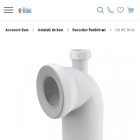
Accesorii Baie
Instalatii de baie
Racorduri flexibile wc
Cot WC 90 de gr