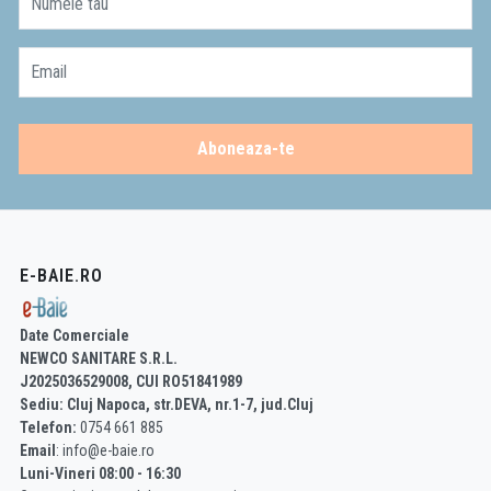
Numele tau
Email
Aboneaza-te
E-BAIE.RO
Date Comerciale
NEWCO SANITARE S.R.L.
J2025036529008, CUI RO51841989
Sediu: Cluj Napoca, str.DEVA, nr.1-7, jud.Cluj
Telefon:
0754 661 885
Email
: info@e-baie.ro
Luni-Vineri 08:00 - 16:30