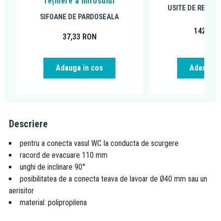
reținere a mirosului
USITE DE REVIZIE
SIFOANE DE PARDOSEALA
142,42
37,33
RON
Adauga in cos
Adauga i
Descriere
pentru a conecta vasul WC la conducta de scurgere
racord de evacuare 110 mm
unghi de inclinare 90°
posibilitatea de a conecta teava de lavoar de Ø40 mm sau un
aerisitor
material: polipropilena