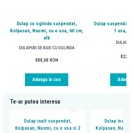
Dulap cu oglinda suspendat,
Dulap suspendat, 
Kolpasan, Naomi, cu o usa, 60 cm,
1 usa, 60
alb
DULAPURI
DULAPURI DE BAIE CU OGLINDA
822,6
888,68
RON
Adauga in cos
Adauga 
Te-ar putea interesa
Dulap inalt suspendat,
Dulap înalt s
Kolpasan, Naomi, cu o usa si 2
Kolpasan, Naomi, 