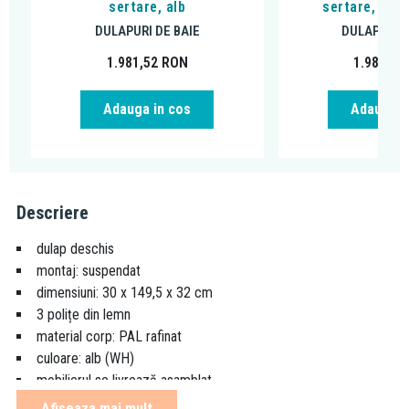
sertare, alb
sertare, nat
DULAPURI DE BAIE
DULAPURI D
1.981,52
RON
1.981,52
Adauga in cos
Adauga i
Descriere
dulap deschis
montaj: suspendat
dimensiuni: 30 x 149,5 x 32 cm
3 polițe din lemn
material corp: PAL rafinat
culoare: alb (WH)
mobilierul se livrează asamblat
disponibil în finisaj natural wood (NW) și dark concrete (DC)
Afiseaza mai mult