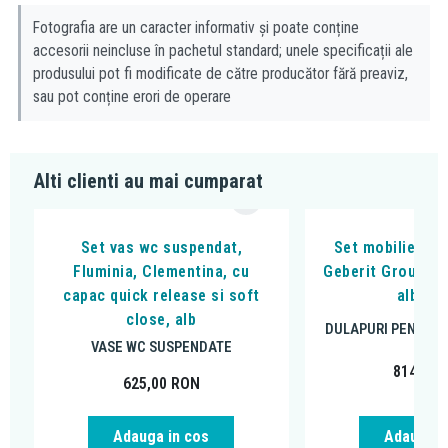
Fotografia are un caracter informativ și poate conține
accesorii neincluse în pachetul standard; unele specificații ale
produsului pot fi modificate de către producător fără preaviz,
sau pot conține erori de operare
Alti clienti au mai cumparat
Set vas wc suspendat,
Set mobilier si 
Fluminia, Clementina, cu
Geberit Group, R
capac quick release si soft
alb luc
close, alb
DULAPURI PENTRU 
VASE WC SUSPENDATE
814,29
625,00
RON
Adauga in cos
Adauga i