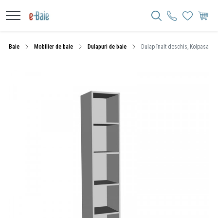
Baie
Mobilier de baie
Dulapuri de baie
Dulap înalt deschis, Kolpasan, N