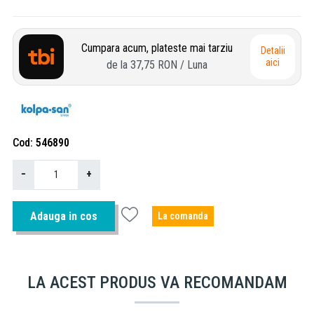
Cumpara acum, plateste mai tarziu
Detalii
aici
de la
37,75 RON
/ Luna
Cod
546890
−
+
Adauga in cos
La comanda
LA ACEST PRODUS VA RECOMANDAM